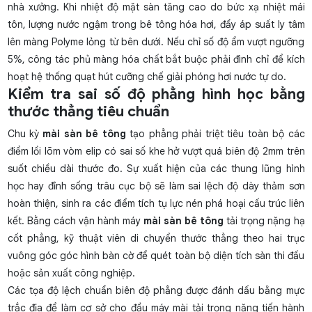
nhà xưởng. Khi nhiệt độ mặt sàn tăng cao do bức xạ nhiệt mái
tôn, lượng nước ngậm trong bê tông hóa hơi, đẩy áp suất ly tâm
lên màng Polyme lỏng từ bên dưới. Nếu chỉ số độ ẩm vượt ngưỡng
5%, công tác phủ màng hóa chất bắt buộc phải đình chỉ để kích
hoạt hệ thống quạt hút cưỡng chế giải phóng hơi nước tự do.
Kiểm tra sai số độ phẳng hình học bằng
thước thẳng tiêu chuẩn
Chu kỳ
mài sàn bê tông
tạo phẳng phải triệt tiêu toàn bộ các
điểm lồi lõm vòm elip có sai số khe hở vượt quá biên độ 2mm trên
suốt chiều dài thước đo. Sự xuất hiện của các thung lũng hình
học hay đỉnh sống trâu cục bộ sẽ làm sai lệch độ dày thảm sơn
hoàn thiện, sinh ra các điểm tích tụ lực nén phá hoại cấu trúc liên
kết. Bằng cách vận hành máy
mài sàn bê tông
tải trọng nặng hạ
cốt phẳng, kỹ thuật viên di chuyển thước thẳng theo hai trục
vuông góc góc hình bàn cờ để quét toàn bộ diện tích sàn thi đấu
hoặc sản xuất công nghiệp.
Các tọa độ lệch chuẩn biên độ phẳng được đánh dấu bằng mực
trắc địa để làm cơ sở cho đầu máy mài tải trọng nặng tiến hành