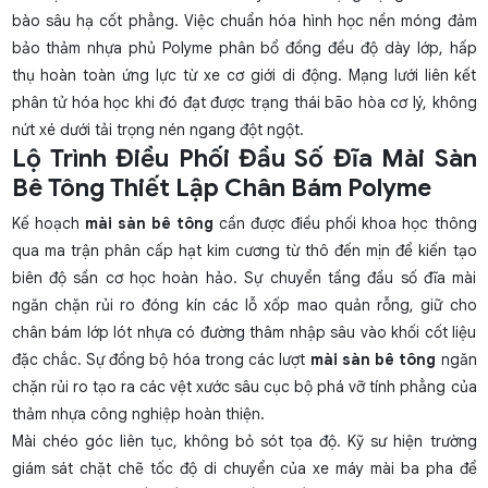
bào sâu hạ cốt phẳng. Việc chuẩn hóa hình học nền móng đảm
bảo thảm nhựa phủ Polyme phân bổ đồng đều độ dày lớp, hấp
thụ hoàn toàn ứng lực từ xe cơ giới di động. Mạng lưới liên kết
phân tử hóa học khi đó đạt được trạng thái bão hòa cơ lý, không
nứt xé dưới tải trọng nén ngang đột ngột.
Lộ Trình Điều Phối Đầu Số Đĩa Mài Sàn
Bê Tông Thiết Lập Chân Bám Polyme
Kế hoạch
mài sàn bê tông
cần được điều phối khoa học thông
qua ma trận phân cấp hạt kim cương từ thô đến mịn để kiến tạo
biên độ sần cơ học hoàn hảo. Sự chuyển tầng đầu số đĩa mài
ngăn chặn rủi ro đóng kín các lỗ xốp mao quản rỗng, giữ cho
chân bám lớp lót nhựa có đường thâm nhập sâu vào khối cốt liệu
đặc chắc. Sự đồng bộ hóa trong các lượt
mài sàn bê tông
ngăn
chặn rủi ro tạo ra các vệt xước sâu cục bộ phá vỡ tính phẳng của
thảm nhựa công nghiệp hoàn thiện.
Mài chéo góc liên tục, không bỏ sót tọa độ. Kỹ sư hiện trường
giám sát chặt chẽ tốc độ di chuyển của xe máy mài ba pha để