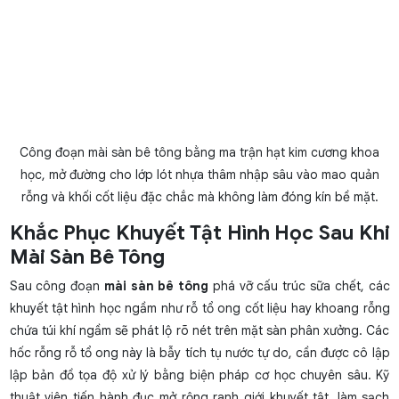
Công đoạn mài sàn bê tông bằng ma trận hạt kim cương khoa
học, mở đường cho lớp lót nhựa thâm nhập sâu vào mao quản
rỗng và khối cốt liệu đặc chắc mà không làm đóng kín bề mặt.
Khắc Phục Khuyết Tật Hình Học Sau Khi
Mài Sàn Bê Tông
Sau công đoạn
mài sàn bê tông
phá vỡ cấu trúc sữa chết, các
khuyết tật hình học ngầm như rỗ tổ ong cốt liệu hay khoang rỗng
chứa túi khí ngầm sẽ phát lộ rõ nét trên mặt sàn phân xưởng. Các
hốc rỗng rỗ tổ ong này là bẫy tích tụ nước tự do, cần được cô lập
lập bản đồ tọa độ xử lý bằng biện pháp cơ học chuyên sâu. Kỹ
thuật viên tiến hành đục mở rộng ranh giới khuyết tật, làm sạch