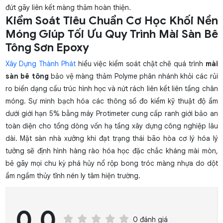
đứt gãy liên kết màng thảm hoàn thiện.
Kiểm Soát Tiêu Chuẩn Cơ Học Khối Nền
Móng Giúp Tối Ưu Quy Trình Mài Sàn Bê
Tông Sơn Epoxy
Xây Dựng Thành Phát
hiểu việc kiểm soát chặt chẽ quá trình
mài
sàn bê tông
bảo vệ màng thảm Polyme phân nhánh khỏi các rủi
ro biến dạng cấu trúc hình học và nứt rách liên kết liên tầng chân
móng. Sự minh bạch hóa các thông số đo kiểm kỹ thuật độ ẩm
dưới giới hạn 5% bằng máy Protimeter cung cấp ranh giới bảo an
toàn diện cho tổng dòng vốn hạ tầng xây dựng công nghiệp lâu
dài. Mặt sàn nhà xưởng khi đạt trạng thái bão hòa cơ lý hóa lý
tưởng sẽ định hình hàng rào hóa học đặc chắc kháng mài mòn,
bẻ gãy mọi chu kỳ phá hủy nổ rộp bong tróc màng nhựa do dột
ẩm ngầm thủy tĩnh nén ly tâm hiện trường.
0.0
0 đánh giá