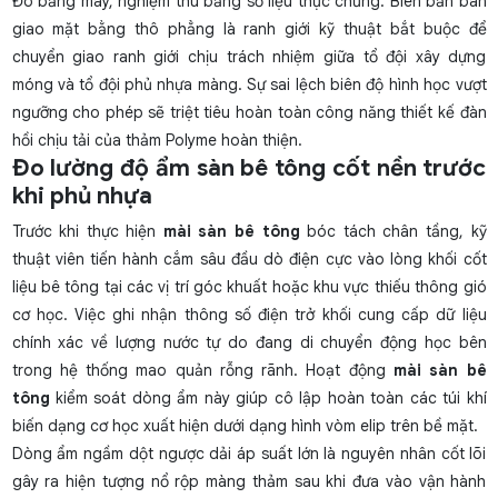
Đo bằng máy, nghiệm thu bằng số liệu thực chứng. Biên bản bàn
giao mặt bằng thô phẳng là ranh giới kỹ thuật bắt buộc để
chuyển giao ranh giới chịu trách nhiệm giữa tổ đội xây dựng
móng và tổ đội phủ nhựa màng. Sự sai lệch biên độ hình học vượt
ngưỡng cho phép sẽ triệt tiêu hoàn toàn công năng thiết kế đàn
hồi chịu tải của thảm Polyme hoàn thiện.
Đo lường độ ẩm sàn bê tông cốt nền trước
khi phủ nhựa
Trước khi thực hiện
mài sàn bê tông
bóc tách chân tầng, kỹ
thuật viên tiến hành cắm sâu đầu dò điện cực vào lòng khối cốt
liệu bê tông tại các vị trí góc khuất hoặc khu vực thiếu thông gió
cơ học. Việc ghi nhận thông số điện trở khối cung cấp dữ liệu
chính xác về lượng nước tự do đang di chuyển động học bên
trong hệ thống mao quản rỗng rãnh. Hoạt động
mài sàn bê
tông
kiểm soát dòng ẩm này giúp cô lập hoàn toàn các túi khí
biến dạng cơ học xuất hiện dưới dạng hình vòm elip trên bề mặt.
Dòng ẩm ngầm dột ngược dải áp suất lớn là nguyên nhân cốt lõi
gây ra hiện tượng nổ rộp màng thảm sau khi đưa vào vận hành