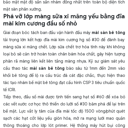
bảo mật mật độ sần sần nhám đồng nhất trên toàn bộ diện tích
mặt sàn phân xưởng.
Phá vỡ lớp màng sữa xi măng yếu bằng đĩa
mài kim cương đầu số nhỏ
Giai đoạn bóc tách ban đầu vận hành đầu máy
mài sàn bê tông
tải trọng lớn kết hợp
đĩa mài kim cương hg
số #30 để đánh bay
màng sữa xi măng chết. Lớp sữa chết trơ hóa tính này khi không
loại bỏ sẽ cản trở hoàn toàn chân bám hóa chất, gây hiện tượng
phân rã màng liên kết liên tầng màng nhựa. Kỹ sư giám sát yêu
cầu thao tác
mài sàn bê tông
bào sâu từ 1mm đến 2mm vào
khối bê tông để lộ ra cấu trúc đá cát đặc chắc, thực hiện thao
tác
tạo nhám bề mặt bê tông
đạt cấu hình CSP 3 tiêu chuẩn quốc
tế ICRI.
Tiếp theo, đầu số mài được tịnh tiến sang hạt số #60 để xóa bỏ
các vết xước cơ học thô thiển do lưỡi số #30 băm phá để lại trên
bề mặt. Lực vắt ly tâm của đĩa mài tốc độ 1500 vòng/phút quét
sạch các hạt cốt liệu yếu giòn hóa, mở ra mạng lưới mao quản
thông thoáng cho lớp lót primer. Hệ thống máy hút bụi công