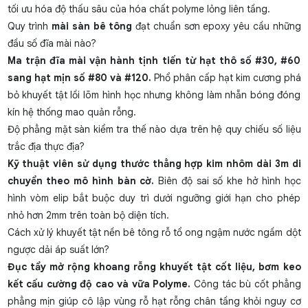
tối ưu hóa độ thấu sâu của hóa chất polyme lỏng liên tầng.
Quy trình
mài sàn bê tông
đạt chuẩn sơn epoxy yêu cầu những
đầu số đĩa mài nào?
Ma trận đĩa mài vận hành tịnh tiến từ hạt thô số #30, #60
sang hạt mịn số #80 và #120.
Phổ phân cấp hạt kim cương phá
bỏ khuyết tật lồi lõm hình học nhưng không làm nhẵn bóng đóng
kín hệ thống mao quản rỗng.
Độ phẳng mặt sàn kiểm tra thế nào dựa trên hệ quy chiếu số liệu
trắc địa thực địa?
Kỹ thuật viên sử dụng thước thẳng hợp kim nhôm dài 3m di
chuyển theo mô hình bàn cờ.
Biên độ sai số khe hở hình học
hình vòm elip bắt buộc duy trì dưới ngưỡng giới hạn cho phép
nhỏ hơn 2mm trên toàn bộ diện tích.
Cách xử lý khuyết tật nền bê tông rỗ tổ ong ngậm nước ngầm dột
ngược dải áp suất lớn?
Đục tẩy mở rộng khoang rỗng khuyết tật cốt liệu, bơm keo
kết cấu cường độ cao và vữa Polyme.
Công tác bù cốt phẳng
phẳng mịn giúp cô lập vùng rỗ hạt rỗng chân tầng khỏi nguy cơ