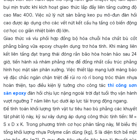
bụi mịn trước khi kích hoạt giao thức lấp đầy liên tầng cường độ
cao Mac 400. Việc
xử lý nứt sàn bằng keo pu
mô-đun đàn hồi
cao được áp dụng cho các vết nứt kết cấu hạ tầng có biến động
cơ học co giãn nhiệt biên độ lớn.
Giao thức vá víu phối hợp đồng bộ hóa chuỗi hóa chất bù cốt
phẳng bằng vữa epoxy chuyên dụng trơ hóa tính. Khi màng liên
kết liên tầng đạt trạng thái đóng rắn bão hòa hoàn hảo sau 24
giờ, tiến hành xả nhám phẳng nhẹ để đồng nhất cấu trúc phẳng
hình học mặt sàn phân xưởng. Việc thiết lập mạng lưới màng bảo
vệ đặc chắc ngăn chặn triệt để rủi ro rò rỉ bong tróc thảm nhựa
hoàn thiện, tạo điều kiện lý tưởng cho công tác
thi công sơn
sàn epoxy
đàn hồi chịu lực nặng ngoài trời đạt tuổi thọ vận hành
vượt ngưỡng 7 năm liên tục dưới áp lực tải trọng động ngang.
Để tính toán khối lượng tịnh vật tư tiêu hao bù phẳng các khuyết
tật phát lộ này, kỹ sư xây dựng áp dụng công thức tịnh tiến: M =
S x D x K. Trong phương trình cơ học phân tầng này, M biểu thị
tổng khối lượng nhựa Polyme cần dùng (kg), S là diện tích bề mặt
sàn trắc địa (m2), D quy định tiêu chuẩn tiêu hao lý thuyết của