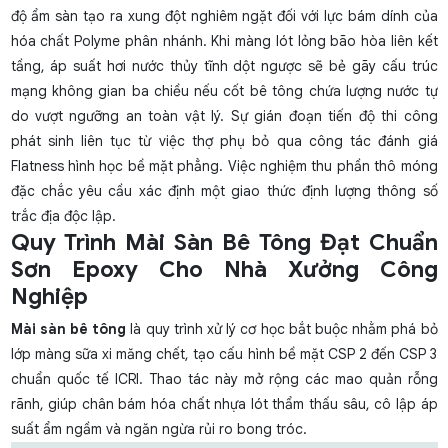
độ ẩm sàn tạo ra xung đột nghiêm ngặt đối với lực bám dính của
hóa chất Polyme phân nhánh. Khi màng lót lỏng bão hòa liên kết
tầng, áp suất hơi nước thủy tĩnh dột ngược sẽ bẻ gãy cấu trúc
mạng không gian ba chiều nếu cốt bê tông chứa lượng nước tự
do vượt ngưỡng an toàn vật lý. Sự gián đoạn tiến độ thi công
phát sinh liên tục từ việc thợ phụ bỏ qua công tác đánh giá
Flatness hình học bề mặt phẳng. Việc nghiệm thu phần thô móng
đặc chắc yêu cầu xác định một giao thức định lượng thông số
trắc địa độc lập.
Quy Trình Mài Sàn Bê Tông Đạt Chuẩn
Sơn Epoxy Cho Nhà Xưởng Công
Nghiệp
Mài sàn bê tông
là quy trình xử lý cơ học bắt buộc nhằm phá bỏ
lớp màng sữa xi măng chết, tạo cấu hình bề mặt CSP 2 đến CSP 3
chuẩn quốc tế ICRI. Thao tác này mở rộng các mao quản rỗng
rãnh, giúp chân bám hóa chất nhựa lót thẩm thấu sâu, cô lập áp
suất ẩm ngầm và ngăn ngừa rủi ro bong tróc.