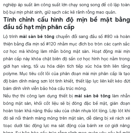
nghiệp áp suất âm công suất lớn chạy song song để cô lập toàn
bộ bụi mịn phát sinh, giữ sạch các kẽ rãnh rỗng mao quản.
Tinh chỉnh cấu hình độ mịn bề mặt bằng
đầu số hạt mịn phân cấp
Lộ trình
mài sàn bê tông
chuyển đổi sang đầu số #80 và hoàn
thiện bằng đĩa mịn số #120 nhằm mục đích bo tròn các cạnh sắc
cơ học mà không làm nhẵn bóng mặt sàn. Hoạt động mài mịn
phân cấp này khóa chặt biên độ sần cơ học hình học nằm trong
giới hạn vàng, tối ưu hóa diện tích tiếp xúc hóa tính liên tầng
polyme. Mục tiêu cốt lõi của phân đoạn mài mịn phân cấp là
tạo
độ bám dính màng sơn
lót tinh khiết, thiết lập lực liên kết kéo đứt
bám dính vĩnh viễn bão hòa cấu trúc móng.
Nếu thợ thi công lạm dụng thiết bị
mài sàn bê tông
làm nhẵn
bóng mặt sàn, khối cốt liệu sẽ bị đóng đặc bề mặt, gián đoạn
hoàn toàn khả năng thấu sâu của chân nhựa lót lỏng. Lớp lót khi
đó sẽ nổi thành màng mỏng trên mặt sàn, dễ dàng bị xé rách xé
toạc dưới tác động lực ma sát động của bánh xe cơ giới nâng
hàng. Sự bão hòa cấu trúc rỗng rãnh mao quản yêu cầu bề mặt