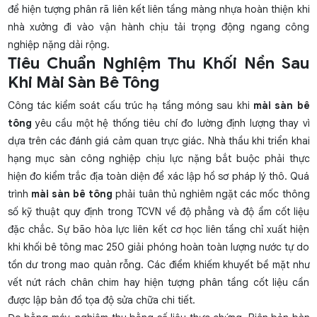
để hiện tượng phân rã liên kết liên tầng màng nhựa hoàn thiện khi
nhà xưởng đi vào vận hành chịu tải trọng động ngang công
nghiệp nặng dải rộng.
Tiêu Chuẩn Nghiệm Thu Khối Nền Sau
Khi Mài Sàn Bê Tông
Công tác kiểm soát cấu trúc hạ tầng móng sau khi
mài sàn bê
tông
yêu cầu một hệ thống tiêu chí đo lường định lượng thay vì
dựa trên các đánh giá cảm quan trực giác. Nhà thầu khi triển khai
hạng mục sàn công nghiệp chịu lực nặng bắt buộc phải thực
hiện đo kiểm trắc địa toàn diện để xác lập hồ sơ pháp lý thô. Quá
trình
mài sàn bê tông
phải tuân thủ nghiêm ngặt các mốc thông
số kỹ thuật quy định trong TCVN về độ phẳng và độ ẩm cốt liệu
đặc chắc. Sự bão hòa lực liên kết cơ học liên tầng chỉ xuất hiện
khi khối bê tông mac 250 giải phóng hoàn toàn lượng nước tự do
tồn dư trong mao quản rỗng. Các điểm khiếm khuyết bề mặt như
vết nứt rách chân chim hay hiện tượng phân tầng cốt liệu cần
được lập bản đồ tọa độ sửa chữa chi tiết.