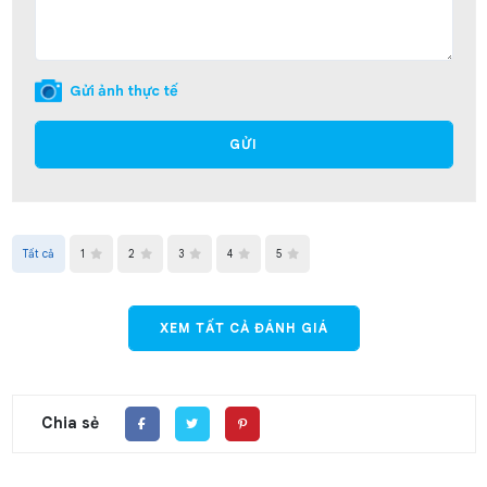
Gửi ảnh thực tế
GỬI
Tất cả
1
2
3
4
5
XEM TẤT CẢ ĐÁNH GIÁ
Chia sẻ