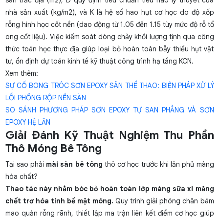
nhà sản xuất (kg/m2), và K là hệ số hao hụt cơ học do độ xốp
rỗng hình học cốt nền (dao động từ 1.05 đến 1.15 tùy mức độ rỗ tổ
ong cốt liệu). Việc kiểm soát dòng chảy khối lượng tịnh qua công
thức toán học thực địa giúp loại bỏ hoàn toàn bẫy thiếu hụt vật
tư, ổn định dự toán kinh tế kỹ thuật công trình hạ tầng KCN.
Xem thêm:
SỰ CỐ BONG TRÓC SƠN EPOXY SÂN THỂ THAO: BIỆN PHÁP XỬ LÝ
LỖI PHỒNG RỘP NỀN SÀN
SO SÁNH PHƯƠNG PHÁP SƠN EPOXY TỰ SAN PHẲNG VÀ SƠN
EPOXY HỆ LĂN
Giải Đánh Kỹ Thuật Nghiệm Thu Phần
Thô Móng Bê Tông
Tại sao phải
mài sàn bê tông
thô cơ học trước khi lăn phủ màng
hóa chất?
Thao tác này nhằm bóc bỏ hoàn toàn lớp màng sữa xi măng
chết trơ hóa tính bề mặt móng.
Quy trình giải phóng chân bám
mao quản rỗng rãnh, thiết lập ma trận liên kết điểm cơ học giúp