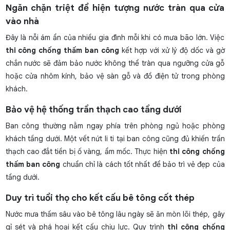
Ngăn chặn triệt để hiện tượng nước tràn qua cửa
vào nhà
Đây là nỗi ám ẩn của nhiều gia đình mỗi khi có mưa bão lớn. Việc
thi công chống thấm ban công
kết hợp với xử lý độ dốc và gờ
chắn nước sẽ đảm bảo nước không thể tràn qua ngưỡng cửa gỗ
hoặc cửa nhôm kính, bảo vệ sàn gỗ và đồ điện tử trong phòng
khách.
Bảo vệ hệ thống trần thạch cao tầng dưới
Ban công thường nằm ngay phía trên phòng ngủ hoặc phòng
khách tầng dưới. Một vết nứt li ti tại ban công cũng đủ khiến trần
thạch cao đắt tiền bị ố vàng, ẩm mốc. Thực hiện
thi công chống
thấm ban công
chuẩn chỉ là cách tốt nhất để bảo trì vẻ đẹp của
tầng dưới.
Duy trì tuổi thọ cho kết cấu bê tông cốt thép
Nước mưa thấm sâu vào bê tông lâu ngày sẽ ăn mòn lõi thép, gây
gỉ sét và phá hoại kết cấu chịu lực. Quy trình
thi công chống