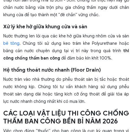
chắn nước bằng vữa trộn phụ gia chống thấm ngay dưới chân
khung cửa để tạo thành một "đê chắn" vững chắc.
Xử lý khe hở giữa khung cửa và sàn
Nước thường len lỏi qua các khe hở giữa khung nhôm cửa và sàn
bê tông
. Chúng tôi sử dụng keo trám khe Polyurethane hoặc
băng cản nước chuyên dụng tại vị trí này trong quá trình
thi
công chống thấm ban công
để đảm bảo kín khít 100%.
Hệ thống thoát nước nhanh (Floor Drain)
Nước tràn vào nhà thường do phễu thoát sàn bị tắc hoặc thoát
nước không kịp. Chúng tôi tư vấn khách hàng sử dụng phễu
thoát sàn dạng dài hoặc tăng kích cỡ ống thoát để giải tỏa áp
lực nước nhanh chóng nhất khi có mưa lớn.
CÁC LOẠI VẬT LIỆU THI CÔNG CHỐNG
THẤM BAN CÔNG BỀN BỈ NĂM 2026
Việc chọn đúng "thuốc" cho ban công là cực kỳ quan trọng vì