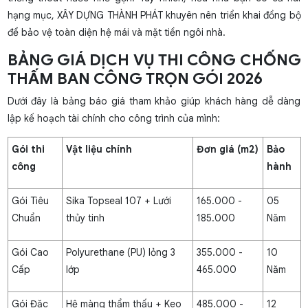
hạng mục, XÂY DỰNG THÀNH PHÁT khuyên nên triển khai đồng bộ
để bảo vệ toàn diện hệ mái và mặt tiền ngôi nhà.
BẢNG GIÁ DỊCH VỤ THI CÔNG CHỐNG
THẤM BAN CÔNG TRỌN GÓI 2026
Dưới đây là bảng báo giá tham khảo giúp khách hàng dễ dàng
lập kế hoạch tài chính cho công trình của mình:
Gói thi
Vật liệu chính
Đơn giá (m2)
Bảo
công
hành
Gói Tiêu
Sika Topseal 107 + Lưới
165.000 -
05
Chuẩn
thủy tinh
185.000
Năm
Gói Cao
Polyurethane (PU) lỏng 3
355.000 -
10
Cấp
lớp
465.000
Năm
Gói Đặc
Hệ màng thẩm thấu + Keo
485.000 -
12