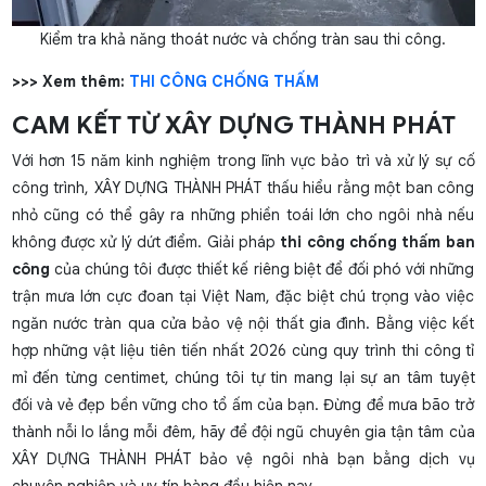
Kiểm tra khả năng thoát nước và chống tràn sau thi công.
>>> Xem thêm:
THI CÔNG CHỐNG THẤM
CAM KẾT TỪ XÂY DỰNG THÀNH PHÁT
Với hơn 15 năm kinh nghiệm trong lĩnh vực bảo trì và xử lý sự cố
công trình, XÂY DỰNG THÀNH PHÁT thấu hiểu rằng một ban công
nhỏ cũng có thể gây ra những phiền toái lớn cho ngôi nhà nếu
không được xử lý dứt điểm. Giải pháp
thi công chống thấm ban
công
của chúng tôi được thiết kế riêng biệt để đối phó với những
trận mưa lớn cực đoan tại Việt Nam, đặc biệt chú trọng vào việc
ngăn nước tràn qua cửa bảo vệ nội thất gia đình. Bằng việc kết
hợp những vật liệu tiên tiến nhất 2026 cùng quy trình thi công tỉ
mỉ đến từng centimet, chúng tôi tự tin mang lại sự an tâm tuyệt
đối và vẻ đẹp bền vững cho tổ ấm của bạn. Đừng để mưa bão trở
thành nỗi lo lắng mỗi đêm, hãy để đội ngũ chuyên gia tận tâm của
XÂY DỰNG THÀNH PHÁT bảo vệ ngôi nhà bạn bằng dịch vụ