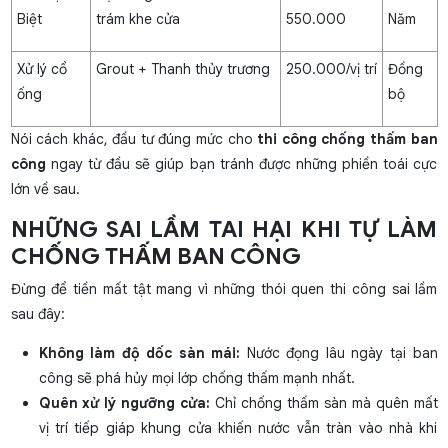
Biệt
trám khe cửa
550.000
Năm
Xử lý cổ
Grout + Thanh thủy trương
250.000/vị trí
Đồng
ống
bộ
Nói cách khác, đầu tư đúng mức cho
thi công chống thấm ban
công
ngay từ đầu sẽ giúp bạn tránh được những phiền toái cực
lớn về sau.
NHỮNG SAI LẦM TAI HẠI KHI TỰ LÀM
CHỐNG THẤM BAN CÔNG
Đừng để tiền mất tật mang vì những thói quen thi công sai lầm
sau đây:
Không làm độ dốc sàn mái:
Nước đọng lâu ngày tại ban
công sẽ phá hủy mọi lớp chống thấm mạnh nhất.
Quên xử lý ngưỡng cửa:
Chỉ chống thấm sàn mà quên mất
vị trí tiếp giáp khung cửa khiến nước vẫn tràn vào nhà khi