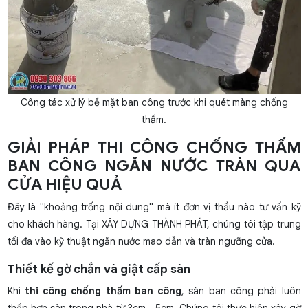
Công tác xử lý bề mặt ban công trước khi quét màng chống
thấm.
GIẢI PHÁP THI CÔNG CHỐNG THẤM
BAN CÔNG NGĂN NƯỚC TRÀN QUA
CỬA HIỆU QUẢ
Đây là "khoảng trống nội dung" mà ít đơn vị thầu nào tư vấn kỹ
cho khách hàng. Tại XÂY DỰNG THÀNH PHÁT, chúng tôi tập trung
tối đa vào kỹ thuật ngăn nước mao dẫn và tràn ngưỡng cửa.
Thiết kế gờ chắn và giật cấp sàn
Khi
thi công chống thấm ban công
, sàn ban công phải luôn
thấp hơn sàn trong nhà từ 3cm - 5cm. Chúng tôi thực hiện xây gờ