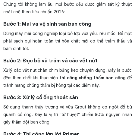
Chúng tôi không làm ẩu, mọi bước đều được giám sát kỹ thuật
chặt chẽ theo tiêu chuẩn 2026:
Bước 1: Mài và vệ sinh sàn ban công
Dùng máy mài công nghiệp loại bỏ lớp vữa yếu, rêu mốc. Bề mặt
phải sạch bụi hoàn toàn thì hóa chất mới có thể thẩm thấu và
bám dính tốt.
Bước 2: Đục bỏ và trám vá các vết nứt
Xử lý các vết nứt chân chim bằng keo chuyên dụng. Đây là bước
đệm then chốt khi thực hiện
thi công chống thấm ban công
để
tránh màng chống thấm bị hỏng tại các điểm này.
Bước 3: Xử lý cổ ống thoát sàn
Sử dụng thanh thủy trương và vữa Grout không co ngót đổ bù
quanh cổ ống. Đây là vị trí "tử huyệt" chiếm 80% nguyên nhân
gây thấm dột ban công.
Bước 4: Thi công lớp lót Primer