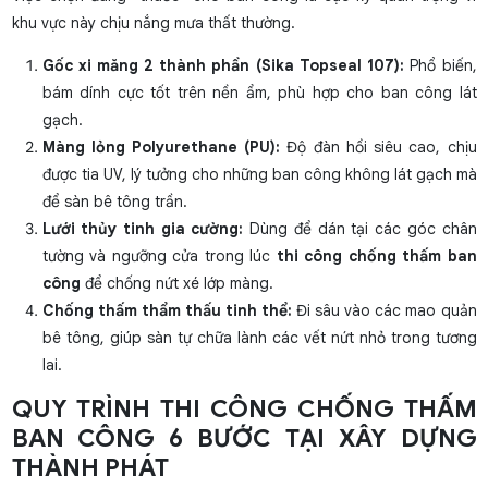
khu vực này chịu nắng mưa thất thường.
Gốc xi măng 2 thành phần (Sika Topseal 107):
Phổ biến,
bám dính cực tốt trên nền ẩm, phù hợp cho ban công lát
gạch.
Màng lỏng Polyurethane (PU):
Độ đàn hồi siêu cao, chịu
được tia UV, lý tưởng cho những ban công không lát gạch mà
để sàn bê tông trần.
Lưới thủy tinh gia cường:
Dùng để dán tại các góc chân
tường và ngưỡng cửa trong lúc
thi công chống thấm ban
công
để chống nứt xé lớp màng.
Chống thấm thẩm thấu tinh thể:
Đi sâu vào các mao quản
bê tông, giúp sàn tự chữa lành các vết nứt nhỏ trong tương
lai.
QUY TRÌNH THI CÔNG CHỐNG THẤM
BAN CÔNG 6 BƯỚC TẠI XÂY DỰNG
THÀNH PHÁT