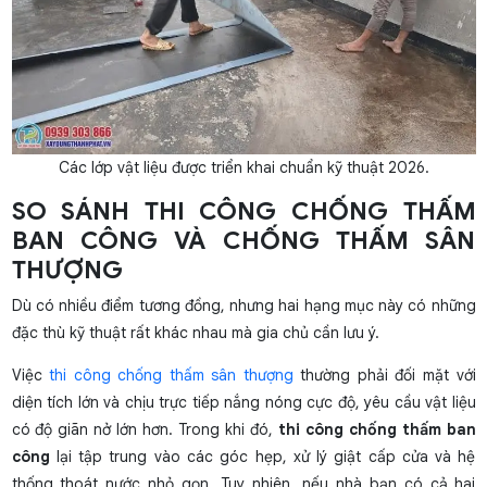
Các lớp vật liệu được triển khai chuẩn kỹ thuật 2026.
SO SÁNH THI CÔNG CHỐNG THẤM
BAN CÔNG VÀ CHỐNG THẤM SÂN
THƯỢNG
Dù có nhiều điểm tương đồng, nhưng hai hạng mục này có những
đặc thù kỹ thuật rất khác nhau mà gia chủ cần lưu ý.
Việc
thi công chống thấm sân thượng
thường phải đối mặt với
diện tích lớn và chịu trực tiếp nắng nóng cực độ, yêu cầu vật liệu
có độ giãn nở lớn hơn. Trong khi đó,
thi công chống thấm ban
công
lại tập trung vào các góc hẹp, xử lý giật cấp cửa và hệ
thống thoát nước nhỏ gọn. Tuy nhiên, nếu nhà bạn có cả hai