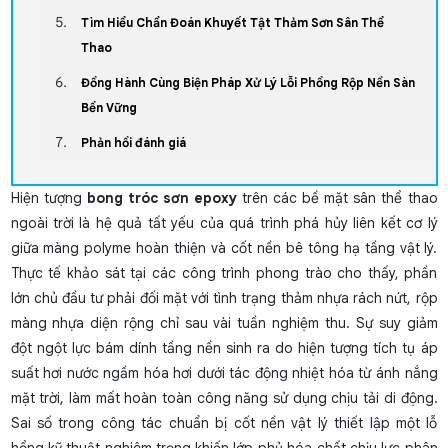
Tìm Hiểu Chẩn Đoán Khuyết Tật Thảm Sơn Sân Thể
Thao
Đồng Hành Cùng Biện Pháp Xử Lý Lỗi Phồng Rộp Nền Sàn
Bền Vững
Phản hồi đánh giá
Hiện tượng
bong tróc sơn epoxy
trên các bề mặt sân thể thao
ngoài trời là hệ quả tất yếu của quá trình phá hủy liên kết cơ lý
giữa màng polyme hoàn thiện và cốt nền bê tông hạ tầng vật lý.
Thực tế khảo sát tại các công trình phong trào cho thấy, phần
lớn chủ đầu tư phải đối mặt với tình trạng thảm nhựa rách nứt, rộp
màng nhựa diện rộng chỉ sau vài tuần nghiệm thu. Sự suy giảm
đột ngột lực bám dính tầng nền sinh ra do hiện tượng tích tụ áp
suất hơi nước ngầm hóa hơi dưới tác động nhiệt hóa từ ánh nắng
mặt trời, làm mất hoàn toàn công năng sử dụng chịu tải di động.
Sai số trong công tác chuẩn bị cốt nền vật lý thiết lập một lỗ