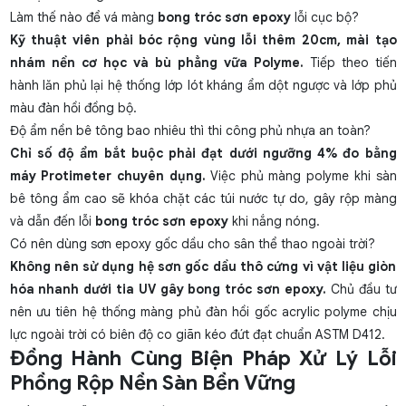
Làm thế nào để vá màng
bong tróc sơn epoxy
lỗi cục bộ?
Kỹ thuật viên phải bóc rộng vùng lỗi thêm 20cm, mài tạo
nhám nền cơ học và bù phẳng vữa Polyme.
Tiếp theo tiến
hành lăn phủ lại hệ thống lớp lót kháng ẩm dột ngược và lớp phủ
màu đàn hồi đồng bộ.
Độ ẩm nền bê tông bao nhiêu thì thi công phủ nhựa an toàn?
Chỉ số độ ẩm bắt buộc phải đạt dưới ngưỡng 4% đo bằng
máy Protimeter chuyên dụng.
Việc phủ màng polyme khi sàn
bê tông ẩm cao sẽ khóa chặt các túi nước tự do, gây rộp màng
và dẫn đến lỗi
bong tróc sơn epoxy
khi nắng nóng.
Có nên dùng sơn epoxy gốc dầu cho sân thể thao ngoài trời?
Không nên sử dụng hệ sơn gốc dầu thô cứng vì vật liệu giòn
hóa nhanh dưới tia UV gây bong tróc sơn epoxy.
Chủ đầu tư
nên ưu tiên hệ thống màng phủ đàn hồi gốc acrylic polyme chịu
lực ngoài trời có biên độ co giãn kéo đứt đạt chuẩn ASTM D412.
Đồng Hành Cùng Biện Pháp Xử Lý Lỗi
Phồng Rộp Nền Sàn Bền Vững