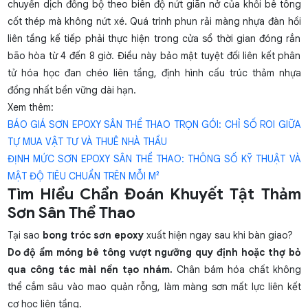
chuyển dịch đồng bộ theo biên độ nứt giãn nở của khối bê tông
cốt thép mà không nứt xé. Quá trình phun rải màng nhựa đàn hồi
liên tầng kế tiếp phải thực hiện trong cửa sổ thời gian đóng rắn
bão hòa từ 4 đến 8 giờ. Điều này bảo mật tuyệt đối liên kết phân
tử hóa học đan chéo liên tầng, định hình cấu trúc thảm nhựa
đồng nhất bền vững dài hạn.
Xem thêm:
BÁO GIÁ SƠN EPOXY SÂN THỂ THAO TRỌN GÓI: CHỈ SỐ ROI GIỮA
TỰ MUA VẬT TƯ VÀ THUÊ NHÀ THẦU
ĐỊNH MỨC SƠN EPOXY SÂN THỂ THAO: THÔNG SỐ KỸ THUẬT VÀ
MẬT ĐỘ TIÊU CHUẨN TRÊN MỖI M²
Tìm Hiểu Chẩn Đoán Khuyết Tật Thảm
Sơn Sân Thể Thao
Tại sao
bong tróc sơn epoxy
xuất hiện ngay sau khi bàn giao?
Do độ ẩm móng bê tông vượt ngưỡng quy định hoặc thợ bỏ
qua công tác mài nền tạo nhám.
Chân bám hóa chất không
thể cắm sâu vào mao quản rỗng, làm màng sơn mất lực liên kết
cơ học liên tầng.