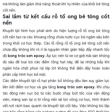
mà không làm giảm khả năng thoát khí tự nhiên của khối bê tông
cốt nền.
Sai lầm từ kết cấu rỗ tổ ong bê tông cốt
nền
Khuyết tật hình học phát sinh do hiện tượng
rỗ tổ ong bê tông
cốt nền tạo ra các khoang rỗng chứa nước cục bộ ngậm sâu bên
trong khối cơ học thép. Các lỗ rỗng rỗ tổ ong bê tông cốt nền
chứa đầy không khí rò rỉ là nguyên nhân gián tiếp đẩy nhanh tốc
độ
bong tróc sơn epoxy
. Áp lực nén từ xe cơ giới mài sàn không
đủ sâu để loại bỏ các điểm rỗng hạt này, để lại những bẫy khí
ngầm hóa chất phun rải lớp lót không thể điền đầy hoàn toàn
phân cấp hình học bề mặt.
Các điểm khuyết tật rỗ hạt phân bổ không đều làm suy giảm lực
liên kết điểm cơ học và gia tăng
bong tróc sơn epoxy
. Khi chịu
tác động nén cục bộ từ các bước chạy bứt tốc của vận động
viên, màng sơn tại vị trí rỗng nền sẽ lún võng cơ học, hình thành
vết nứt rách bao quanh rìa khuyết tật cốt liệu. Việc không bù lấp
các hốc rỗng bằng vữa polyme cường độ cao Mac 400 thiết lập