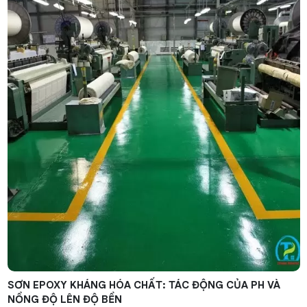
SƠN EPOXY KHÁNG HÓA CHẤT: TÁC ĐỘNG CỦA PH VÀ
NỒNG ĐỘ LÊN ĐỘ BỀN