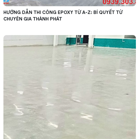
HƯỚNG DẪN THI CÔNG EPOXY TỪ A-Z: BÍ QUYẾT TỪ
CHUYÊN GIA THÀNH PHÁT