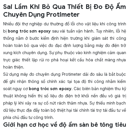
Sai Lầm Khi Bỏ Qua Thiết Bị Đo Độ Ẩm
Chuyên Dụng Protimeter
Nhiều đội thợ nghiệp dư thường đổ lỗi cho vật liệu khi công trình
bị
bong tróc sơn epoxy
sau vài tuần vận hành. Tuy nhiên, lỗi hệ
thống nằm ở bước kiểm định hiện trường khi giám sát thi công
hoàn toàn bỏ qua việc đo đạc định lượng bằng máy đo điện trở
xung kích chuyên dụng. Sự phụ thuộc vào kinh nghiệm cảm quan
trực giác thiết lập rủi ro phá hoại kết cấu hóa chất màng nhựa
hoàn thiện.
Sử dụng máy đo chuyên dụng Protimeter dải đo sâu là bắt buộc
để ghi nhận thông số chính xác tại tọa độ thi công nhằm kiểm
soát nguy cơ
bong tróc sơn epoxy
. Các biên bản nghiệm thu kỹ
thuật không hiển thị số liệu đo điện trở khối nền đều vô giá trị
pháp lý khi xảy ra sự cố nứt rách thảm nhựa. Sự thiếu minh bạch
dữ liệu thực địa đẩy toàn bộ thiệt hại tài chính tài trợ tái đầu tư về
phía chủ đầu tư công trình.
Giới hạn cơ học về độ ẩm sàn bê tông tiêu