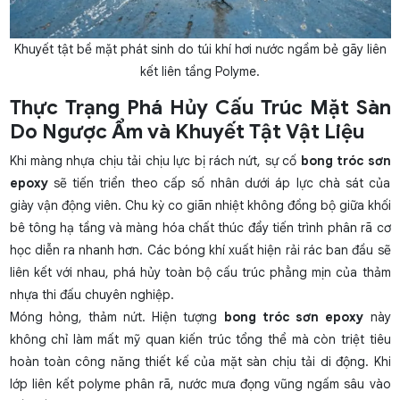
Khuyết tật bề mặt phát sinh do túi khí hơi nước ngầm bẻ gãy liên
kết liên tầng Polyme.
Thực Trạng Phá Hủy Cấu Trúc Mặt Sàn
Do Ngược Ẩm và Khuyết Tật Vật Liệu
Khi màng nhựa chịu tải chịu lực bị rách nứt, sự cố
bong tróc sơn
epoxy
sẽ tiến triển theo cấp số nhân dưới áp lực chà sát của
giày vận động viên. Chu kỳ co giãn nhiệt không đồng bộ giữa khối
bê tông hạ tầng và màng hóa chất thúc đẩy tiến trình phân rã cơ
học diễn ra nhanh hơn. Các bóng khí xuất hiện rải rác ban đầu sẽ
liên kết với nhau, phá hủy toàn bộ cấu trúc phẳng mịn của thảm
nhựa thi đấu chuyên nghiệp.
Móng hỏng, thảm nứt. Hiện tượng
bong tróc sơn epoxy
này
không chỉ làm mất mỹ quan kiến trúc tổng thể mà còn triệt tiêu
hoàn toàn công năng thiết kế của mặt sàn chịu tải di động. Khi
lớp liên kết polyme phân rã, nước mưa đọng vũng ngấm sâu vào