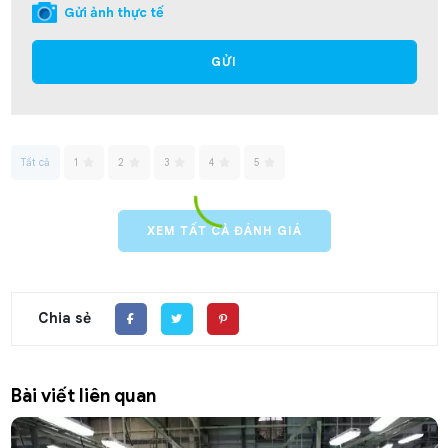
Gửi ảnh thực tế
GỬI
Tất cả
1
2
3
4
5
XEM TẤT CẢ ĐÁNH GIÁ
Chia sẻ
Bài viết liên quan