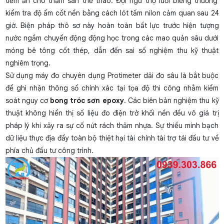
tiềm ẩn cho thảm sàn thể thao. Đội ngũ thợ lười biếng thường
kiểm tra độ ẩm cốt nền bằng cách lót tấm nilon cảm quan sau 24
giờ. Biện pháp thô sơ này hoàn toàn bất lực trước hiện tượng
nước ngầm chuyển động động học trong các mao quản sâu dưới
móng bê tông cốt thép, dẫn đến sai số nghiệm thu kỹ thuật
nghiêm trọng.
Sử dụng máy đo chuyên dụng Protimeter dải đo sâu là bắt buộc
để ghi nhận thông số chính xác tại tọa độ thi công nhằm kiểm
soát nguy cơ
bong tróc sơn epoxy
. Các biên bản nghiệm thu kỹ
thuật không hiển thị số liệu đo điện trở khối nền đều vô giá trị
pháp lý khi xảy ra sự cố nứt rách thảm nhựa. Sự thiếu minh bạch
dữ liệu thực địa đẩy toàn bộ thiệt hại tài chính tài trợ tái đầu tư về
phía chủ đầu tư công trình.