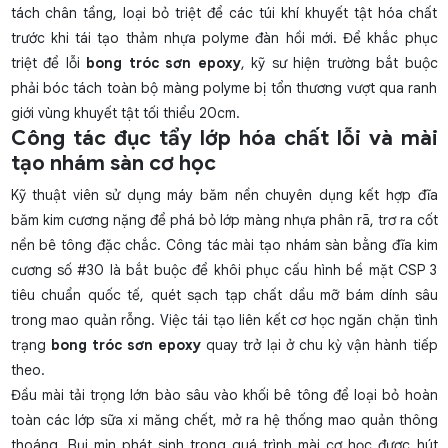
tách chân tầng, loại bỏ triệt để các túi khí khuyết tật hóa chất
trước khi tái tạo thảm nhựa polyme đàn hồi mới. Để khắc phục
triệt để lỗi
bong tróc sơn epoxy
, kỹ sư hiện trường bắt buộc
phải bóc tách toàn bộ màng polyme bị tổn thương vượt qua ranh
giới vùng khuyết tật tối thiểu 20cm.
Công tác đục tẩy lớp hóa chất lỗi và mài
tạo nhám sàn cơ học
Kỹ thuật viên sử dụng máy băm nền chuyên dụng kết hợp đĩa
băm kim cương nặng để phá bỏ lớp màng nhựa phân rã, trơ ra cốt
nền bê tông đặc chắc. Công tác
mài tạo nhám sàn
bằng đĩa kim
cương số #30 là bắt buộc để khôi phục cấu hình bề mặt CSP 3
tiêu chuẩn quốc tế, quét sạch tạp chất dầu mỡ bám dính sâu
trong mao quản rỗng. Việc tái tạo liên kết cơ học ngăn chặn tình
trạng
bong tróc sơn epoxy
quay trở lại ở chu kỳ vận hành tiếp
theo.
Đầu mài tải trọng lớn bào sâu vào khối bê tông để loại bỏ hoàn
toàn các lớp sữa xi măng chết, mở ra hệ thống mao quản thông
thoáng. Bụi mịn phát sinh trong quá trình mài cơ học được hút