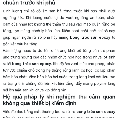
chuẩn trước khi phủ
Định lượng chỉ số
độ ẩm sàn bê tông
trước khi sơn phải dưới
ngưỡng 4%. Khi lượng nước tự do vượt ngưỡng an toàn, chân
bám của nhựa lót không thể thẩm thu sâu vào mao quản rỗng bê
tông, tạo màng cách ly hóa tính. Kiểm soát chặt chẽ chỉ số này
giúp ngăn ngừa rủi ro phá hủy màng
bong tróc sơn epoxy
từ
gốc kết cấu hạ tầng.
Hàm lượng nước tự do tồn dư trong khối bê tông cản trở phản
ứng trùng ngưng của các nhóm chức hóa học trong nhựa lót sinh
ra lỗi
bong tróc sơn epoxy
. Khi độ ẩm vượt mức cho phép, phân
tử nước chiếm chỗ trong hệ thống rỗng rãnh cơ học, cô lập chân
bám hóa chất. Việc bão hòa hơi nước trong lòng khối cốt liệu tạo
ra trạng thái chống đối liên kết liên tầng, đẩy màng polyme lỏng
nổi lên mặt sàn khi chưa kịp đóng rắn.
Hệ quả pháp lý khi nghiệm thu cảm quan
không qua thiết bị kiểm định
Việc đo đạc bằng mắt thường tạo ra rủi ro
bong tróc sơn epoxy