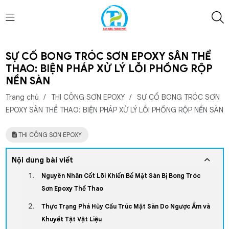
SỰ CỐ BONG TRÓC SƠN EPOXY SÂN THỂ
THAO: BIỆN PHÁP XỬ LÝ LỖI PHỒNG RỘP
NỀN SÀN
Trang chủ
/
THI CÔNG SƠN EPOXY
/
SỰ CỐ BONG TRÓC SƠN
EPOXY SÂN THỂ THAO: BIỆN PHÁP XỬ LÝ LỖI PHỒNG RỘP NỀN SÀN
THI CÔNG SƠN EPOXY
Nội dung bài viết
Nguyên Nhân Cốt Lõi Khiến Bề Mặt Sàn Bị Bong Tróc
Sơn Epoxy Thể Thao
Thực Trạng Phá Hủy Cấu Trúc Mặt Sàn Do Ngược Ẩm và
Khuyết Tật Vật Liệu