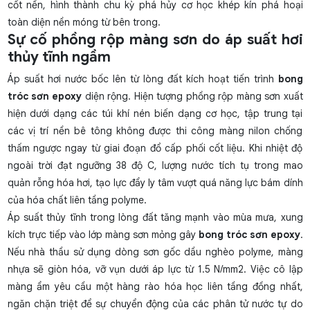
cốt nền, hình thành chu kỳ phá hủy cơ học khép kín phá hoại
toàn diện nền móng từ bên trong.
Sự cố phồng rộp màng sơn do áp suất hơi
thủy tĩnh ngầm
Áp suất hơi nước bốc lên từ lòng đất kích hoạt tiến trình
bong
tróc sơn epoxy
diện rộng. Hiện tượng
phồng rộp màng sơn
xuất
hiện dưới dạng các túi khí nén biến dạng cơ học, tập trung tại
các vị trí nền bê tông không được thi công màng nilon chống
thấm ngược ngay từ giai đoạn đổ cấp phối cốt liệu. Khi nhiệt độ
ngoài trời đạt ngưỡng 38 độ C, lượng nước tích tụ trong mao
quản rỗng hóa hơi, tạo lực đẩy ly tâm vượt quá năng lực bám dính
của hóa chất liên tầng polyme.
Áp suất thủy tĩnh trong lòng đất tăng mạnh vào mùa mưa, xung
kích trực tiếp vào lớp màng sơn mỏng gây
bong tróc sơn epoxy
.
Nếu nhà thầu sử dụng dòng sơn gốc dầu nghèo polyme, màng
nhựa sẽ giòn hóa, vỡ vụn dưới áp lực từ 1.5 N/mm2. Việc cô lập
màng ẩm yêu cầu một hàng rào hóa học liên tầng đồng nhất,
ngăn chặn triệt để sự chuyển động của các phân tử nước tự do