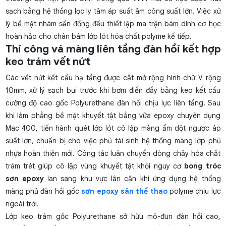
sạch bằng hệ thống lọc ly tâm áp suất âm công suất lớn. Việc xử
lý bề mặt nhám sần đồng đều thiết lập ma trận bám dính cơ học
hoàn hảo cho chân bám lớp lót hóa chất polyme kế tiếp.
Thi công vá màng liên tầng đàn hồi kết hợp
keo trám vết nứt
Các vết nứt kết cấu hạ tầng được cắt mở rộng hình chữ V rộng
10mm, xử lý sạch bụi trước khi bơm điền đầy bằng keo kết cấu
cường độ cao gốc Polyurethane đàn hồi chịu lực liên tầng. Sau
khi làm phẳng bề mặt khuyết tật bằng vữa epoxy chuyên dụng
Mac 400, tiến hành quét lớp lót cô lập màng ẩm dột ngược áp
suất lớn, chuẩn bị cho việc phủ tái sinh hệ thống màng lớp phủ
nhựa hoàn thiện mới. Công tác luân chuyển dòng chảy hóa chất
trám trét giúp cô lập vùng khuyết tật khỏi nguy cơ
bong tróc
sơn epoxy
lan sang khu vực lân cận khi ứng dụng hệ thống
màng phủ đàn hồi gốc
sơn epoxy sân thể thao
polyme chịu lực
ngoài trời.
Lớp keo trám gốc Polyurethane sở hữu mô-đun đàn hồi cao,