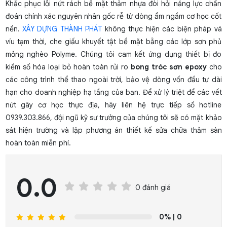
Khắc phục lỗi nứt rách bề mặt thảm nhựa đòi hỏi năng lực chẩn
đoán chính xác nguyên nhân gốc rễ từ dòng ẩm ngầm cơ học cốt
nền.
XÂY DỰNG THÀNH PHÁT
không thực hiện các biện pháp vá
víu tạm thời, che giấu khuyết tật bề mặt bằng các lớp sơn phủ
mỏng nghèo Polyme. Chúng tôi cam kết ứng dụng thiết bị đo
kiểm số hóa loại bỏ hoàn toàn rủi ro
bong tróc sơn epoxy
cho
các công trình thể thao ngoài trời, bảo vệ dòng vốn đầu tư dài
hạn cho doanh nghiệp hạ tầng của bạn. Để xử lý triệt để các vết
nứt gãy cơ học thực địa, hãy liên hệ trực tiếp số hotline
0939.303.866, đội ngũ kỹ sư trưởng của chúng tôi sẽ có mặt khảo
sát hiện trường và lập phương án thiết kế sửa chữa thảm sàn
hoàn toàn miễn phí.
0.0
0 đánh giá
0%
| 0