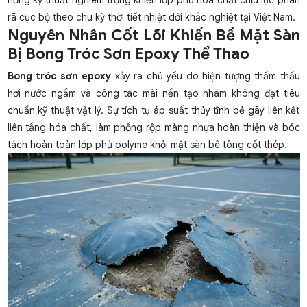
hổng kỹ thuật nghiêm trọng khiến lớp phủ hóa chất chịu lực phân
rã cục bộ theo chu kỳ thời tiết nhiệt dới khắc nghiệt tại Việt Nam.
Nguyên Nhân Cốt Lõi Khiến Bề Mặt Sàn
Bị Bong Tróc Sơn Epoxy Thể Thao
Bong tróc sơn epoxy
xảy ra chủ yếu do hiện tượng thẩm thấu
hơi nước ngầm và công tác mài nền tạo nhám không đạt tiêu
chuẩn kỹ thuật vật lý. Sự tích tụ áp suất thủy tĩnh bẻ gãy liên kết
liên tầng hóa chất, làm phồng rộp màng nhựa hoàn thiện và bóc
tách hoàn toàn lớp phủ polyme khỏi mặt sàn bê tông cốt thép.