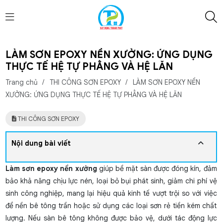
LÀM SƠN EPOXY NỀN XƯỞNG: ỨNG DỤNG
THỰC TẾ HỆ TỰ PHẲNG VÀ HỆ LĂN
Trang chủ
/
THI CÔNG SƠN EPOXY
/
LÀM SƠN EPOXY NỀN
XƯỞNG: ỨNG DỤNG THỰC TẾ HỆ TỰ PHẲNG VÀ HỆ LĂN
THI CÔNG SƠN EPOXY
Nội dung bài viết
Làm sơn epoxy nền xưởng
giúp bề mặt sàn được đóng kín,
đảm
bảo khả năng chịu lực nén,
loại bỏ bụi phát sinh, giảm chi phí vệ
sinh công nghiệp, mang lại hiệu quả kinh tế vượt trội so với việc
để nền bê tông trần hoặc sử dụng các loại sơn rẻ tiền kém chất
lượng. Nếu sàn bê tông không được bảo vệ, dưới tác động lực