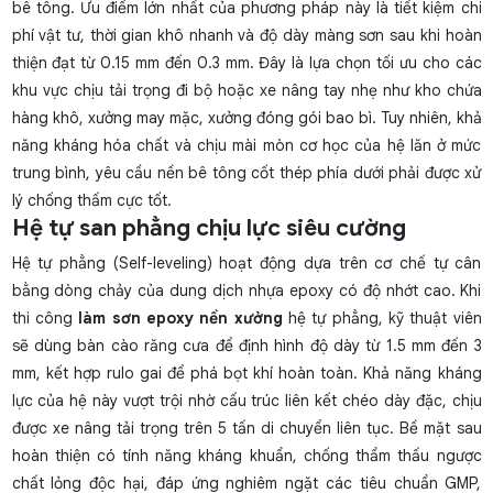
bê tông. Ưu điểm lớn nhất của phương pháp này là tiết kiệm chi
phí vật tư, thời gian khô nhanh và độ dày màng sơn sau khi hoàn
thiện đạt từ 0.15 mm đến 0.3 mm. Đây là lựa chọn tối ưu cho các
khu vực chịu tải trọng đi bộ hoặc xe nâng tay nhẹ như kho chứa
hàng khô, xưởng may mặc, xưởng đóng gói bao bì. Tuy nhiên, khả
năng kháng hóa chất và chịu mài mòn cơ học của hệ lăn ở mức
trung bình, yêu cầu nền bê tông cốt thép phía dưới phải được xử
lý chống thấm cực tốt.
Hệ tự san phẳng chịu lực siêu cường
Hệ tự phẳng (Self-leveling) hoạt động dựa trên cơ chế tự cân
bằng dòng chảy của dung dịch nhựa epoxy có độ nhớt cao. Khi
thi công
làm sơn epoxy nền xưởng
hệ tự phẳng, kỹ thuật viên
sẽ dùng bàn cào răng cưa để định hình độ dày từ 1.5 mm đến 3
mm, kết hợp rulo gai để phá bọt khí hoàn toàn. Khả năng kháng
lực của hệ này vượt trội nhờ cấu trúc liên kết chéo dày đặc, chịu
được xe nâng tải trọng trên 5 tấn di chuyển liên tục. Bề mặt sau
hoàn thiện có tính năng kháng khuẩn, chống thẩm thấu ngược
chất lỏng độc hại, đáp ứng nghiêm ngặt các tiêu chuẩn GMP,