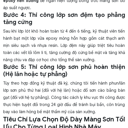
epoxy nền xưởng
để ngăn hiện tượng bong tróc màng sơn do
áp suất ngược.
Bước 4: Thi công lớp sơn đệm tạo phẳng
tăng cứng
Sau khi lớp lót khô hoàn toàn từ 4 đến 6 tiếng, kỹ thuật viên tiến
hành bạt một lớp vữa epoxy mỏng hỗn hợp gồm cát thạch anh
mịn siêu sạch và nhựa resin. Lớp đệm này giúp triệt tiêu hoàn
toàn các vết lồi lõm li ti, tăng cường độ cứng bề mặt và tăng khả
năng chịu va đập cơ học cho tổng thể sàn xưởng.
Bước 5: Thi công lớp sơn phủ hoàn thiện
(Hệ lăn hoặc tự phẳng)
Tùy theo hợp đồng kỹ thuật đã ký, chúng tôi tiến hành phun/lăn
lớp sơn phủ thứ hai (đối với hệ lăn) hoặc đổ sơn cào bằng bàn
gạt (đối với hệ tự phẳng). Công tác cách ly khu vực thi công được
thực hiện tuyệt đối trong 24 giờ đầu để tránh bụi bẩn, côn trùng
bay vào làm hỏng bề mặt thẩm mỹ của sàn xưởng.
Tiêu Chí Lựa Chọn Độ Dày Màng Sơn Tối
Ưu Cho Từng Loại Hình Nhà Máy