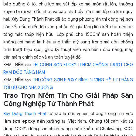
bảo dưỡng ô tô, chịu lực ma sát lốp xe mài mòn rất lớn, thường
xuyên bị rơi vãi dầu nhớt và các chất tẩy rửa mâm lốp cơ khí nguy
hại. Xây Dựng Thành Phát đã áp dụng phương án thi công hệ sơn
sàn kết cấu nhiều lớp vững chắc để gia tăng liên kết cho nền bê
tông mác thấp hiện hữu. Lớp phủ cho 1500m² sàn hoàn thiện
không chỉ mang lại hiệu ứng thẩm mỹ sang trọng mà còn chống
trơn trượt hiệu quả, giúp kỹ thuật viên vận hành cầu nâng, máy
cân mâm chính xác và an toàn tuyệt đối.
XEM THÊM >>>
THI CÔNG SƠN EPOXY TPHCM CHỐNG TRƯỢT CHO
RAM DỐC TẦNG HẦM
XEM THÊM >>>
THI CÔNG SƠN EPOXY BÌNH DƯƠNG HỆ TỰ PHẲNG
TỐI ƯU CHO NHÀ XƯỞNG
Trao Trọn Niềm Tin Cho Giải Pháp Sàn
Công Nghiệp Từ Thành Phát
Xây Dựng Thành Phát
tự hào là đơn vị tiên phong trong lĩnh vực
làm sơn epoxy nền xưởng
tại Việt Nam. Chúng tôi cam kết sử
dụng 100% dòng sơn chính hãng nhập khẩu từ Chokwang, KCC,