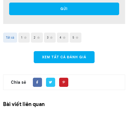
GỬI
Tất cả
1
2
3
4
5
XEM TẤT CẢ ĐÁNH GIÁ
Chia sẻ
Bài viết liên quan