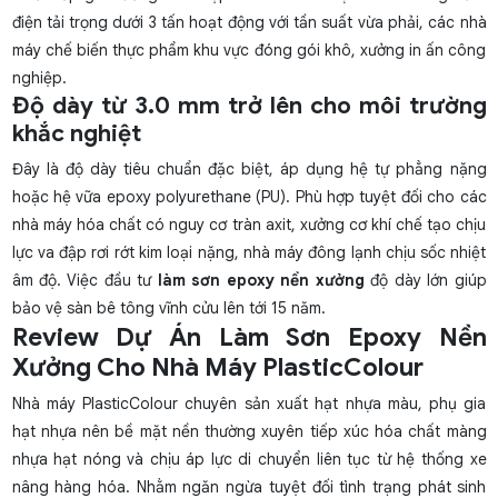
điện tải trọng dưới 3 tấn hoạt động với tần suất vừa phải, các nhà
máy chế biến thực phẩm khu vực đóng gói khô, xưởng in ấn công
nghiệp.
Độ dày từ 3.0 mm trở lên cho môi trường
khắc nghiệt
Đây là độ dày tiêu chuẩn đặc biệt, áp dụng hệ tự phẳng nặng
hoặc hệ vữa epoxy polyurethane (PU). Phù hợp tuyệt đối cho các
nhà máy hóa chất có nguy cơ tràn axit, xưởng cơ khí chế tạo chịu
lực va đập rơi rớt kim loại nặng, nhà máy đông lạnh chịu sốc nhiệt
âm độ. Việc đầu tư
làm sơn epoxy nền xưởng
độ dày lớn giúp
bảo vệ sàn bê tông vĩnh cửu lên tới 15 năm.
Review Dự Án Làm Sơn Epoxy Nền
Xưởng Cho Nhà Máy PlasticColour
Nhà máy PlasticColour chuyên sản xuất hạt nhựa màu, phụ gia
hạt nhựa nên bề mặt nền thường xuyên tiếp xúc hóa chất màng
nhựa hạt nóng và chịu áp lực di chuyển liên tục từ hệ thống xe
nâng hàng hóa. Nhằm ngăn ngừa tuyệt đối tình trạng phát sinh