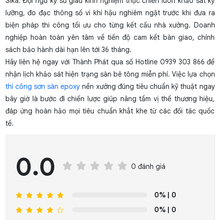
Sika. Đội ngũ kỹ sư giàu kinh nghiệm thực chiến luôn khảo sát kỹ
lưỡng, đo đạc thông số vi khí hậu nghiêm ngặt trước khi đưa ra
biện pháp thi công tối ưu cho từng kết cấu nhà xưởng. Doanh
nghiệp hoàn toàn yên tâm về tiến độ cam kết bàn giao, chính
sách bảo hành dài hạn lên tới 36 tháng.
Hãy liên hệ ngay với Thành Phát qua số Hotline 0939 303 866 để
nhận lịch khảo sát hiện trạng sàn bê tông miễn phí. Việc lựa chọn
thi công sơn sàn epoxy
nền xưởng đúng tiêu chuẩn kỹ thuật ngay
bây giờ là bước đi chiến lược giúp nâng tầm vị thế thương hiệu,
đáp ứng hoàn hảo mọi tiêu chuẩn khắt khe từ các đối tác quốc
tế.
0.0
0 đánh giá
0%
| 0
0%
| 0