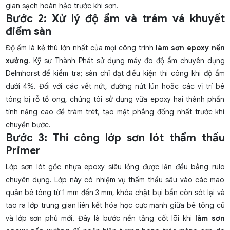
gian sạch hoàn hảo trước khi sơn.
Bước 2: Xử lý độ ẩm và trám vá khuyết
điểm sàn
Độ ẩm là kẻ thù lớn nhất của mọi công trình
làm sơn epoxy nền
xưởng
. Kỹ sư Thành Phát sử dụng máy đo độ ẩm chuyên dụng
Delmhorst để kiểm tra; sàn chỉ đạt điều kiện thi công khi độ ẩm
dưới 4%. Đối với các vết nứt, đường nứt lún hoặc các vị trí bê
tông bị rỗ tổ ong, chúng tôi sử dụng vữa epoxy hai thành phần
tính năng cao để trám trét, tạo mặt phẳng đồng nhất trước khi
chuyển bước.
Bước 3: Thi công lớp sơn lót thẩm thấu
Primer
Lớp sơn lót gốc nhựa epoxy siêu lỏng được lăn đều bằng rulo
chuyên dụng. Lớp này có nhiệm vụ thẩm thấu sâu vào các mao
quản bê tông từ 1 mm đến 3 mm, khóa chặt bụi bẩn còn sót lại và
tạo ra lớp trung gian liên kết hóa học cực mạnh giữa bê tông cũ
và lớp sơn phủ mới. Đây là bước nền tảng cốt lõi khi
làm sơn