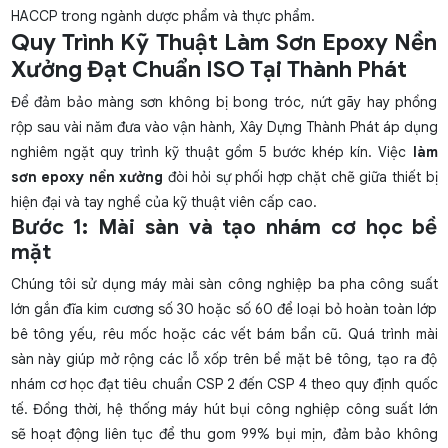
HACCP trong ngành dược phẩm và thực phẩm.
Quy Trình Kỹ Thuật Làm Sơn Epoxy Nền
Xưởng Đạt Chuẩn ISO Tại Thành Phát
Để đảm bảo màng sơn không bị bong tróc, nứt gãy hay phồng
rộp sau vài năm đưa vào vận hành, Xây Dựng Thành Phát áp dụng
nghiêm ngặt quy trình kỹ thuật gồm 5 bước khép kín. Việc
làm
sơn epoxy nền xưởng
đòi hỏi sự phối hợp chặt chẽ giữa thiết bị
hiện đại và tay nghề của kỹ thuật viên cấp cao.
Bước 1: Mài sàn và tạo nhám cơ học bề
mặt
Chúng tôi sử dụng máy mài sàn công nghiệp ba pha công suất
lớn gắn đĩa kim cương số 30 hoặc số 60 để loại bỏ hoàn toàn lớp
bê tông yếu, rêu mốc hoặc các vết bám bẩn cũ. Quá trình mài
sàn này giúp mở rộng các lỗ xốp trên bề mặt bê tông, tạo ra độ
nhám cơ học đạt tiêu chuẩn CSP 2 đến CSP 4 theo quy định quốc
tế. Đồng thời, hệ thống máy hút bụi công nghiệp công suất lớn
sẽ hoạt động liên tục để thu gom 99% bụi mịn, đảm bảo không