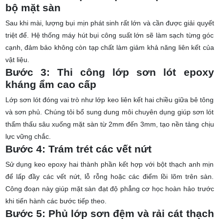
bộ mặt sàn
Sau khi mài, lượng bụi mịn phát sinh rất lớn và cần được giải quyết
triệt để. Hệ thống máy hút bụi công suất lớn sẽ làm sạch từng góc
cạnh, đảm bảo không còn tạp chất làm giảm khả năng liên kết của
vật liệu.
Bước 3: Thi công lớp sơn lót epoxy
kháng ẩm cao cấp
Lớp sơn lót đóng vai trò như lớp keo liên kết hai chiều giữa bê tông
và sơn phủ. Chúng tôi bổ sung dung môi chuyên dụng giúp sơn lót
thẩm thấu sâu xuống mặt sàn từ 2mm đến 3mm, tạo nền tảng chịu
lực vững chắc.
Bước 4: Trám trét các vết nứt
Sử dụng keo epoxy hai thành phần kết hợp với bột thạch anh mịn
để lấp đầy các vết nứt, lỗ rỗng hoặc các điểm lồi lõm trên sàn.
Công đoạn này giúp mặt sàn đạt độ phẳng cơ học hoàn hảo trước
khi tiến hành các bước tiếp theo.
Bước 5: Phủ lớp sơn đệm và rải cát thạch