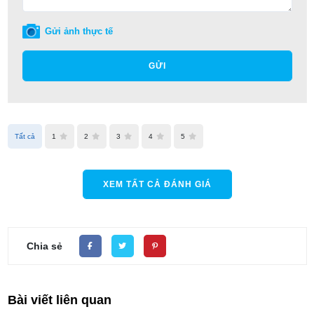
Gửi ảnh thực tế
GỬI
Tất cả
1
2
3
4
5
XEM TẤT CẢ ĐÁNH GIÁ
Chia sẻ
Bài viết liên quan