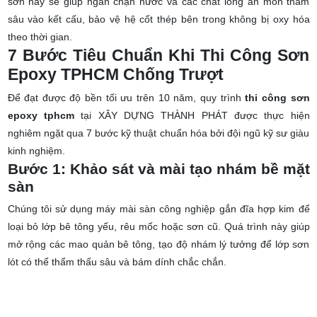
sơn này sẽ giúp ngăn chặn nước và các chất lỏng ăn mòn thấm
sâu vào kết cấu, bảo vệ hệ cốt thép bên trong không bị oxy hóa
theo thời gian.
7 Bước Tiêu Chuẩn Khi Thi Công Sơn
Epoxy TPHCM Chống Trượt
Để đạt được độ bền tối ưu trên 10 năm, quy trình
thi công sơn
epoxy tphcm
tại XÂY DỰNG THÀNH PHÁT được thực hiện
nghiêm ngặt qua 7 bước kỹ thuật chuẩn hóa bởi đội ngũ kỹ sư giàu
kinh nghiệm.
Bước 1: Khảo sát và mài tạo nhám bề mặt
sàn
Chúng tôi sử dụng máy mài sàn công nghiệp gắn đĩa hợp kim để
loại bỏ lớp bê tông yếu, rêu mốc hoặc sơn cũ. Quá trình này giúp
mở rộng các mao quản bê tông, tạo độ nhám lý tưởng để lớp sơn
lót có thể thẩm thấu sâu và bám dính chắc chắn.