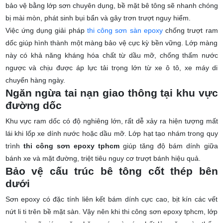
bảo vệ bằng lớp sơn chuyên dụng, bề mặt bê tông sẽ nhanh chóng
bị mài mòn, phát sinh bụi bẩn và gây trơn trượt nguy hiểm.
Việc ứng dụng giải pháp
thi công sơn sàn epoxy
chống trượt ram
dốc giúp hình thành một màng bảo vệ cực kỳ bền vững. Lớp màng
này có khả năng kháng hóa chất từ dầu mỡ, chống thấm nước
ngược và chịu được áp lực tải trọng lớn từ xe ô tô, xe máy di
chuyển hàng ngày.
Ngăn ngừa tai nạn giao thông tại khu vực
đường dốc
Khu vực ram dốc có độ nghiêng lớn, rất dễ xảy ra hiện tượng mất
lái khi lốp xe dính nước hoặc dầu mỡ. Lớp hạt tạo nhám trong quy
trình
thi công sơn epoxy tphcm
giúp tăng độ bám dính giữa
bánh xe và mặt đường, triệt tiêu nguy cơ trượt bánh hiệu quả.
Bảo vệ cấu trúc bê tông cốt thép bên
dưới
Sơn epoxy có đặc tính liên kết bám dính cực cao, bịt kín các vết
nứt li ti trên bề mặt sàn. Vậy nên khi thi công sơn epoxy tphcm, lớp