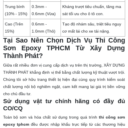
Trung bình
0.3mm -
Kháng trượt tiêu chuẩn, tăng ma
(10% - 15%)
0.6mm (Vừa)
sát tối ưu cho ô tô con.
Cao (Trên
0.6mm -
Tạo độ nhám sâu, triệt tiêu nguy
15%)
1.0mm (Thô)
cơ mất lái cho xe tải nặng.
Tại Sao Nên Chọn Dịch Vụ Thi Công
Sơn Epoxy TPHCM Từ Xây Dựng
Thành Phát?
Giữa rất nhiều đơn vị cung cấp dịch vụ trên thị trường, XÂY DỰNG
THÀNH PHÁT khẳng định vị thế bằng chất lượng kỹ thuật vượt trội.
Chúng tôi sở hữu trang thiết bị hiện đại cùng quy trình kiểm soát
chất lượng nội bộ nghiêm ngặt, cam kết mang lại giá trị bền vững
cho chủ đầu tư.
Sử dụng vật tư chính hãng có đầy đủ
CO/CQ
Toàn bộ sơn và hóa chất sử dụng trong quá trình
thi công sơn
epoxy tphcm
đều được nhập khẩu trực tiếp từ các thương hiệu