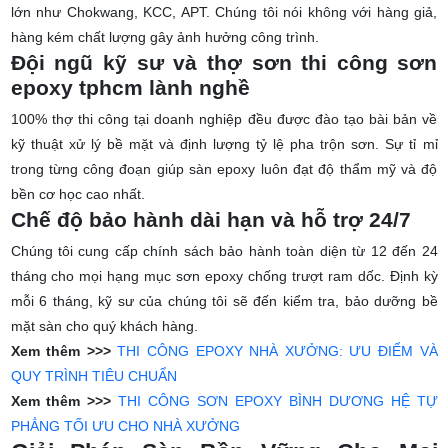
lớn như Chokwang, KCC, APT. Chúng tôi nói không với hàng giả,
hàng kém chất lượng gây ảnh hưởng công trình.
Đội ngũ kỹ sư và thợ sơn thi công sơn
epoxy tphcm lành nghề
100% thợ thi công tại doanh nghiệp đều được đào tạo bài bản về
kỹ thuật xử lý bề mặt và định lượng tỷ lệ pha trộn sơn. Sự tỉ mỉ
trong từng công đoạn giúp sàn epoxy luôn đạt độ thẩm mỹ và độ
bền cơ học cao nhất.
Chế độ bảo hành dài hạn và hỗ trợ 24/7
Chúng tôi cung cấp chính sách bảo hành toàn diện từ 12 đến 24
tháng cho mọi hạng mục
sơn epoxy chống trượt ram dốc
. Định kỳ
mỗi 6 tháng, kỹ sư của chúng tôi sẽ đến kiểm tra, bảo dưỡng bề
mặt sàn cho quý khách hàng.
Xem thêm >>>
THI CÔNG EPOXY NHÀ XƯỞNG: ƯU ĐIỂM VÀ
QUY TRÌNH TIÊU CHUẨN
Xem thêm >>>
THI CÔNG SƠN EPOXY BÌNH DƯƠNG HỆ TỰ
PHẲNG TỐI ƯU CHO NHÀ XƯỞNG