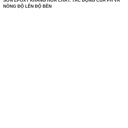
SƠN EPOXY KHÁNG HÓA CHẤT: TÁC ĐỘNG CỦA PH VÀ
NỒNG ĐỘ LÊN ĐỘ BỀN