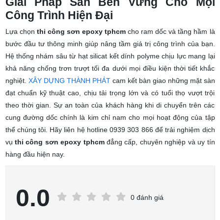
Giải Pháp Sàn Bền Vững Cho Mọi
Công Trình Hiện Đại
Lựa chọn
thi công sơn epoxy tphcm
cho ram dốc và tầng hầm là
bước đầu tư thông minh giúp nâng tầm giá trị công trình của bạn.
Hệ thống nhám sâu từ hạt silicat kết dính polyme chịu lực mang lại
khả năng chống trơn trượt tối đa dưới mọi điều kiện thời tiết khắc
nghiệt.
XÂY DỰNG THÀNH PHÁT
cam kết bàn giao những mặt sàn
đạt chuẩn kỹ thuật cao, chịu tải trọng lớn và có tuổi thọ vượt trội
theo thời gian. Sự an toàn của khách hàng khi di chuyển trên các
cung đường dốc chính là kim chỉ nam cho mọi hoạt động của tập
thể chúng tôi. Hãy liên hệ hotline 0939 303 866 để trải nghiệm dịch
vụ
thi công sơn epoxy tphcm
đẳng cấp, chuyên nghiệp và uy tín
hàng đầu hiện nay.
0.0
0 đánh giá