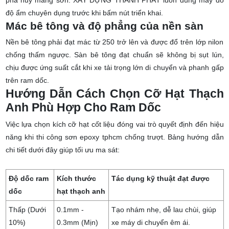
phá hủy màng sơn. XÂY DỰNG THÀNH PHÁT luôn dùng máy đo
độ ẩm chuyên dụng trước khi bấm nút triển khai.
Mác bê tông và độ phẳng của nền sàn
Nền bê tông phải đạt mác từ 250 trở lên và được đổ trên lớp nilon
chống thấm ngược. Sàn bê tông đạt chuẩn sẽ không bị sụt lún,
chịu được ứng suất cắt khi xe tải trọng lớn di chuyển và phanh gấp
trên ram dốc.
Hướng Dẫn Cách Chọn Cỡ Hạt Thạch
Anh Phù Hợp Cho Ram Dốc
Việc lựa chọn kích cỡ hạt cốt liệu đóng vai trò quyết định đến hiệu
năng khi thi công sơn epoxy tphcm chống trượt. Bảng hướng dẫn
chi tiết dưới đây giúp tối ưu ma sát:
Độ dốc ram
Kích thước
Tác dụng kỹ thuật đạt được
dốc
hạt thạch anh
Thấp (Dưới
0.1mm -
Tạo nhám nhẹ, dễ lau chùi, giúp
10%)
0.3mm (Mịn)
xe máy di chuyển êm ái.