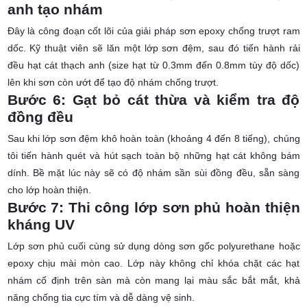
anh tạo nhám
Đây là công đoạn cốt lõi của giải pháp
sơn epoxy chống trượt ram
dốc
. Kỹ thuật viên sẽ lăn một lớp sơn đệm, sau đó tiến hành rải
đều hạt cát thạch anh (size hạt từ 0.3mm đến 0.8mm tùy độ dốc)
lên khi sơn còn ướt để tạo độ nhám chống trượt.
Bước 6: Gạt bỏ cát thừa và kiểm tra độ
đồng đều
Sau khi lớp sơn đệm khô hoàn toàn (khoảng 4 đến 8 tiếng), chúng
tôi tiến hành quét và hút sạch toàn bộ những hạt cát không bám
dính. Bề mặt lúc này sẽ có độ nhám sần sùi đồng đều, sẵn sàng
cho lớp hoàn thiện.
Bước 7: Thi công lớp sơn phủ hoàn thiện
kháng UV
Lớp sơn phủ cuối cùng sử dụng dòng sơn gốc polyurethane hoặc
epoxy chịu mài mòn cao. Lớp này không chỉ khóa chặt các hạt
nhám cố định trên sàn mà còn mang lại màu sắc bắt mắt, khả
năng chống tia cực tím và dễ dàng vệ sinh.