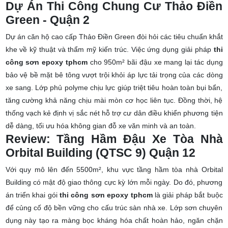
Dự Án Thi Công Chung Cư Thảo Điền
Green - Quận 2
Dự án căn hộ cao cấp Thảo Điền Green đòi hỏi các tiêu chuẩn khắt
khe về kỹ thuật và thẩm mỹ kiến trúc. Việc ứng dụng giải pháp
thi
công sơn epoxy tphcm
cho 950m² bãi đậu xe mang lại tác dụng
bảo vệ bề mặt bê tông vượt trội khỏi áp lực tải trọng của các dòng
xe sang. Lớp phủ polyme chịu lực giúp triệt tiêu hoàn toàn bụi bẩn,
tăng cường khả năng chịu mài mòn cơ học liên tục. Đồng thời, hệ
thống vạch kẻ định vị sắc nét hỗ trợ cư dân điều khiển phương tiện
dễ dàng, tối ưu hóa không gian đỗ xe văn minh và an toàn.
Review: Tầng Hầm Đậu Xe Tòa Nhà
Orbital Building (QTSC 9) Quận 12
Với quy mô lên đến 5500m², khu vực tầng hầm tòa nhà Orbital
Building có mật độ giao thông cực kỳ lớn mỗi ngày. Do đó, phương
án triển khai gói
thi công sơn epoxy tphcm
là giải pháp bắt buộc
để củng cố độ bền vững cho cấu trúc sàn nhà xe. Lớp sơn chuyên
dụng này tạo ra màng bọc kháng hóa chất hoàn hảo, ngăn chặn