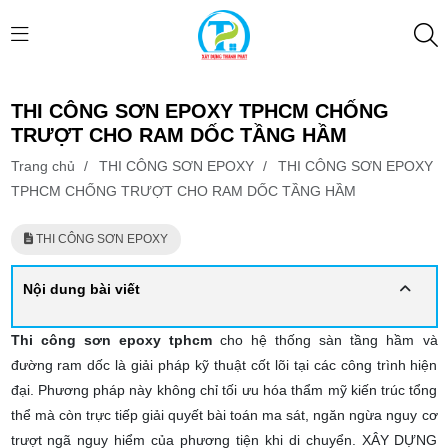
THI CÔNG SƠN EPOXY TPHCM CHỐNG
TRƯỢT CHO RAM DỐC TẦNG HẦM
Trang chủ
/
THI CÔNG SƠN EPOXY
/
THI CÔNG SƠN EPOXY
TPHCM CHỐNG TRƯỢT CHO RAM DỐC TẦNG HẦM
THI CÔNG SƠN EPOXY
Nội dung bài viết
Thi công sơn epoxy tphcm
cho hệ thống sàn tầng hầm và
đường ram dốc là giải pháp kỹ thuật cốt lõi tại các công trình hiện
đại. Phương pháp này không chỉ tối ưu hóa thẩm mỹ kiến trúc tổng
thể mà còn trực tiếp giải quyết bài toán ma sát, ngăn ngừa nguy cơ
trượt ngã nguy hiểm của phương tiện khi di chuyển. XÂY DỰNG