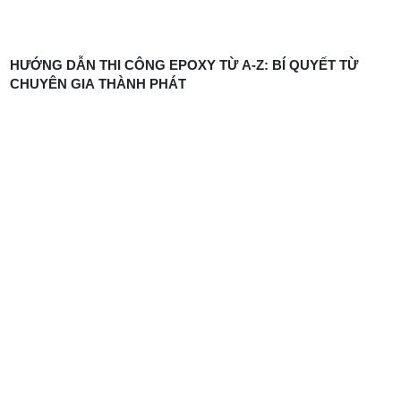
HƯỚNG DẪN THI CÔNG EPOXY TỪ A-Z: BÍ QUYẾT TỪ
CHUYÊN GIA THÀNH PHÁT