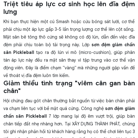
Triệt tiêu áp lực cơ sinh học lên đĩa đệm
lưng
Khi bạn thực hiện một cú Smash hoặc cứu bóng sát lưới, cơ thể
phải chịu một áp lực gấp 3-5 lần trọng lượng cơ thể lên cột sống.
Mặt sân bê tông thô cứng sẽ không có độ lún, dẫn đến việc đĩa
đệm phải chịu toàn bộ tải trọng này. Lớp
sơn đệm giảm chấn
sân Pickleball
tạo ra độ lún vi mô (micro-cushion), giúp phân
tán áp lực này đều ra mặt sân thay vì tập trung vào cơ thể vận
động viên. Đây là điểm chạm "vàng" mà những người gặp vấn đề
về thoát vị đĩa đệm luôn tìm kiếm.
Giảm thiểu tình trạng "viêm cân gan bàn
chân"
Hội chứng đau gót chân thường bắt nguồn từ việc bàn chân phải
va chạm liên tục với bề mặt quá cứng. Công nghệ
sơn đệm giảm
chấn sân Pickleball
7 lớp mang lại độ êm vượt trội, giúp bàn
chân tiếp đất nhẹ nhàng hơn. Tại XÂY DỰNG THÀNH PHÁT, chúng
tôi ghi nhận phản hồi từ khách hàng rằng họ có thể chơi liên tục 3