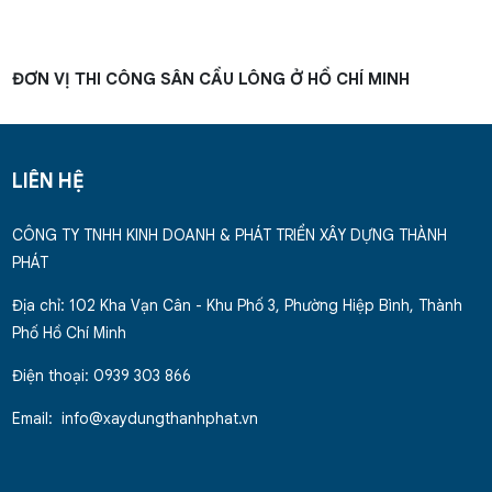
ĐƠN VỊ THI CÔNG SÂN CẦU LÔNG Ở HỒ CHÍ MINH
LIÊN HỆ
CÔNG TY TNHH KINH DOANH & PHÁT TRIỂN XÂY DỰNG THÀNH
PHÁT
Địa chỉ: 102 Kha Vạn Cân - Khu Phố 3, Phường Hiệp Bình, Thành
Phố Hồ Chí Minh
Điện thoại: 0939 303 866
Email: info@xaydungthanhphat.vn