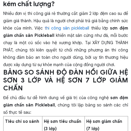
kém chất lượng?
Nhiều đơn vị thi công giá rẻ thường cắt giảm 2 lớp đệm cao su để
giảm giá thành. Hậu quả là người chơi phải trả giá bằng chính sức
khỏe của mình. Việc
thi công sân pickleball
thiếu lớp
sơn đệm
giảm chấn sân Pickleball
khiến mặt sân cứng như đá, mỗi bước
chạy là một cú sốc vào hệ xương khớp. Tại XÂY DỰNG THÀNH
PHÁT, chúng tôi kiên quyết từ chối những phương án thi công
không đảm bảo an toàn cho người dùng, bởi uy tín thương hiệu
được xây dựng từ sự khỏe mạnh của cộng đồng người chơi.
BẢNG SO SÁNH ĐỘ ĐÀN HỒI GIỮA HỆ
SƠN 3 LỚP VÀ HỆ SƠN 7 LỚP GIẢM
CHẤN
Để chủ đầu tư dễ hình dung về giá trị của công nghệ
sơn đệm
giảm chấn sân Pickleball
, chúng tôi lập bảng so sánh các chỉ
số thực tế sau:
Tiêu chí so sánh
Hệ sơn tiêu chuẩn
Hệ sơn giảm chấn
(3 lớp)
(7 lớp)