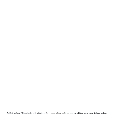
Mặt sân Pickleball đạt tiêu chuẩn sẽ mang đến sự an tâm cho