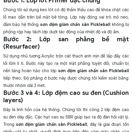
Bước 1: Lớp lót Primer đặc chủng
Chúng tôi sử dụng keo lót có độ thẩm thấu cao để khóa chặt các
lỗ mao dẫn trên bề mặt bê tông. Lớp này đóng vai trò mỏ neo,
đảm bảo hệ thống
sơn đệm giảm chấn sân Pickleball
không bị
phồng rộp hay tách lớp dưới tác động của nhiệt độ và độ ẩm.
Bước 2: Lớp san phẳng bề mặt
(Resurfacer)
Sử dụng nhũ tương Acrylic trộn cát thạch anh mịn để lấp đầy các
lồi lõm li ti. Bước này tạo ra một mặt phẳng tuyệt đối, chuẩn bị
nền tảng hoàn hảo cho lớp
sơn đệm giảm chấn sân Pickleball
tiếp theo. Độ phẳng ở bước này được chúng tôi kiểm soát bằng
thước nhôm dài 3 mét.
Bước 3 và 4: Lớp đệm cao su đen (Cushion
layers)
Đây là linh hồn của hệ thống. Chúng tôi thi công 2 lớp đệm cao
su đen dày đặc. Các hạt cao su SBR giúp tạo ra độ đàn hồi vật lý.
Trong
sơn đệm giảm chấn sân Pickleball
, đây là giai đoạn tốn
nhiều vật tư nhất, quyết định trực tiếp đến cảm giác chân của