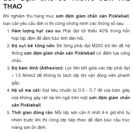
THAO
Khi nghiệm thu hạng mục
sơn đệm giảm chấn sân Pickleball
,
bạn cần yêu cầu đơn vị thi công chứng minh các thông số sau:
Hàm lượng hạt cao su:
Phải đạt tối thiểu 40% trong hỗn
hợp lớp đệm để đảm bảo tính đàn hồi.
Độ sụt bê tông nền:
Bê tông phải đạt M250 trở lên để hệ
thống
sơn đệm giảm chấn sân Pickleball
có điểm tựa vững
chắc.
Độ bám dính (Adhesion):
Lực liên kết giữa các lớp phải đạt
> 1.5 N/mm2 để không bị tách lớp khi vận động viên phanh
gấp.
Hệ số ma sát:
Đạt tiêu chuẩn từ 0.5 - 0.7 để vừa bám giày
vừa không gây rát da khi ngã trên mặt
sơn đệm giảm chấn
sân Pickleball
.
Thời gian đóng rắn:
Mỗi lớp sơn cần ít nhất 4-6 giờ khô tự
nhiên trước khi thi công lớp tiếp theo để đảm bảo cấu trúc
màng sơn ổn định.