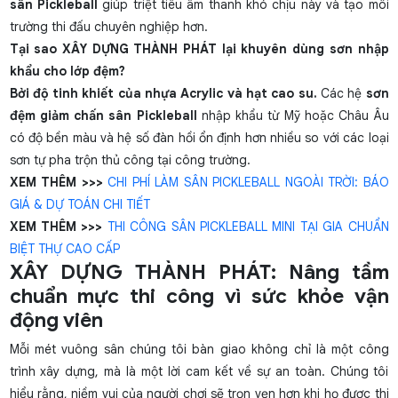
sân Pickleball
giúp triệt tiêu âm thanh khó chịu này và tạo môi
trường thi đấu chuyên nghiệp hơn.
Tại sao XÂY DỰNG THÀNH PHÁT lại khuyên dùng sơn nhập
khẩu cho lớp đệm?
Bởi độ tinh khiết của nhựa Acrylic và hạt cao su.
Các hệ
sơn
đệm giảm chấn sân Pickleball
nhập khẩu từ Mỹ hoặc Châu Âu
có độ bền màu và hệ số đàn hồi ổn định hơn nhiều so với các loại
sơn tự pha trộn thủ công tại công trường.
XEM THÊM >>>
CHI PHÍ LÀM SÂN PICKLEBALL NGOÀI TRỜI: BÁO
GIÁ & DỰ TOÁN CHI TIẾT
XEM THÊM >>>
THI CÔNG SÂN PICKLEBALL MINI TẠI GIA CHUẨN
BIỆT THỰ CAO CẤP
XÂY DỰNG THÀNH PHÁT: Nâng tầm
chuẩn mực thi công vì sức khỏe vận
động viên
Mỗi mét vuông sân chúng tôi bàn giao không chỉ là một công
trình xây dựng, mà là một lời cam kết về sự an toàn. Chúng tôi
hiểu rằng, niềm vui của người chơi sẽ trọn vẹn hơn khi họ được thi