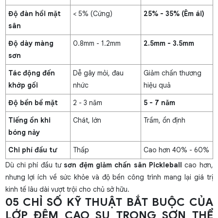
Độ đàn hồi mặt
< 5% (Cứng)
25% - 35% (Êm ái)
sân
Độ dày màng
0.8mm - 1.2mm
2.5mm - 3.5mm
sơn
Tác động đến
Dễ gây mỏi, đau
Giảm chấn thương
khớp gối
nhức
hiệu quả
Độ bền bề mặt
2 - 3 năm
5 - 7 năm
Tiếng ồn khi
Chát, lớn
Trầm, ổn định
bóng nảy
Chi phí đầu tư
Thấp
Cao hơn 40% - 60%
Dù chi phí đầu tư
sơn đệm giảm chấn sân Pickleball
cao hơn,
nhưng lợi ích về sức khỏe và độ bền công trình mang lại giá trị
kinh tế lâu dài vượt trội cho chủ sở hữu.
05 CHỈ SỐ KỸ THUẬT BẮT BUỘC CỦA
LỚP ĐỆM CAO SU TRONG SƠN THỂ