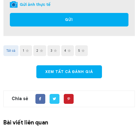
Gửi ảnh thực tế
GỬI
Tất cả
1
2
3
4
5
XEM TẤT CẢ ĐÁNH GIÁ
Chia sẻ
Bài viết liên quan