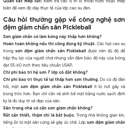
Quan sát mép cắt:
Kiểm tra các vị trí lỗ thoát nước hoặc mép
biên để xem độ dày thực tế của lớp cao su đen.
Câu hỏi thường gặp về công nghệ sơn
đệm giảm chấn sân Pickleball
Sơn giảm chấn có làm bóng nảy thấp hơn không?
Hoàn toàn không nếu thi công đúng kỹ thuật.
Các hạt cao su
trong
sơn đệm giảm chấn sân Pickleball
được nén đủ độ để
hấp thụ lực của người chơi nhưng vẫn đảm bảo độ nảy của bóng
đạt 55-60 inch theo tiêu chuẩn USAP.
Chi phí bảo trì hệ sơn 7 lớp có đắt không?
Chi phí bảo trì thực tế lại thấp hơn sơn thường.
Do có độ đàn
hồi, mặt
sơn đệm giảm chấn sân Pickleball
ít bị nứt gãy và
bong tróc hơn. Bạn chỉ cần vệ sinh bề mặt bằng nước sạch định
kỳ là đủ duy trì vẻ đẹp của sân.
Sân trong nhà có cần sơn giảm chấn không?
Rất cần thiết, thậm chí là bắt buộc.
Trong nhà không gian kín,
tiếng ồn từ mặt sân cứng sẽ gây ức chế. Lớp
sơn đệm giảm chấn