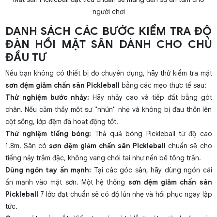
người chơi
DANH SÁCH CÁC BƯỚC KIỂM TRA ĐỘ
ĐÀN HỒI MẶT SÂN DÀNH CHO CHỦ
ĐẦU TƯ
Nếu bạn không có thiết bị đo chuyên dụng, hãy thử kiểm tra mặt
sơn đệm giảm chấn sân Pickleball
bằng các mẹo thực tế sau:
Thử nghiệm bước nhảy:
Hãy nhảy cao và tiếp đất bằng gót
chân. Nếu cảm thấy một sự "nhún" nhẹ và không bị đau thốn lên
cột sống, lớp đệm đã hoạt động tốt.
Thử nghiệm tiếng bóng:
Thả quả bóng Pickleball từ độ cao
1.8m. Sân có
sơn đệm giảm chấn sân Pickleball
chuẩn sẽ cho
tiếng nảy trầm đặc, không vang chói tai như nền bê tông trần.
Dùng ngón tay ấn mạnh:
Tại các góc sân, hãy dùng ngón cái
ấn mạnh vào mặt sơn. Một hệ thống
sơn đệm giảm chấn sân
Pickleball
7 lớp đạt chuẩn sẽ có độ lún nhẹ và hồi phục ngay lập
tức.