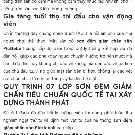
tiếng trên sân có đệm mà không cảm thấy nhức mỏi như khi chơi 1
tiếng trên sân sơn 3 lớp thông thường.
Gia tăng tuổi thọ thi đấu cho vận động
viên
Chấn thương dây chằng chéo trước (ACL) là nỗi ám ảnh của mọi
người chơi thể thao. Mặt sân có
sơn đệm giảm chấn sân
Pickleball
cung cấp độ bám (traction) lý tưởng kết hợp với độ
đàn hồi, giúp các pha xoay người chuyển hướng trở nên mượt mà
hơn. Lớp đệm này không chỉ bảo vệ xương mà còn bảo vệ túi tiền
của chủ đầu tư, vì nó giúp mặt sân bền bỉ hơn, chống lại các vết
nứt chân chim từ nền bê tông lây lan lên bề mặt.
QUY TRÌNH 07 LỚP SƠN ĐỆM GIẢM
CHẤN TIÊU CHUẨN QUỐC TẾ TẠI XÂY
DỰNG THÀNH PHÁT
Để đạt được độ đàn hồi lý tưởng, việc thi công phải tuân thủ
nghiêm ngặt thứ tự và định mức vật tư của hệ thống
sơn đệm
giảm chấn sân Pickleball
cao cấp.