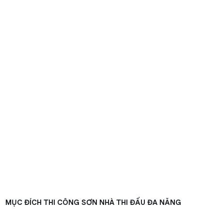
MỤC ĐÍCH THI CÔNG SƠN NHÀ THI ĐẤU ĐA NĂNG