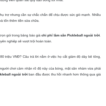
 động viên quan sát quỹ đạo bóng tốt nhất.
hụ trợ nhưng cần sự chắc chắn để chịu được sức gió mạnh. Nhiều
và tốn thêm tiền sửa chữa.
trọn gói trong bảng báo giá
chi phí làm sân Pickleball ngoài trời
.
yên nghiệp sẽ vượt trội hoàn toàn.
80 triệu VNĐ? Câu trả lời nằm ở việc họ cắt giảm độ dày bê tông,
iúp người chơi cảm nhận rõ độ nảy của bóng, mặt sân nhám vừa phải
kleball ngoài trời
ban đầu được thu hồi nhanh hơn thông qua giá