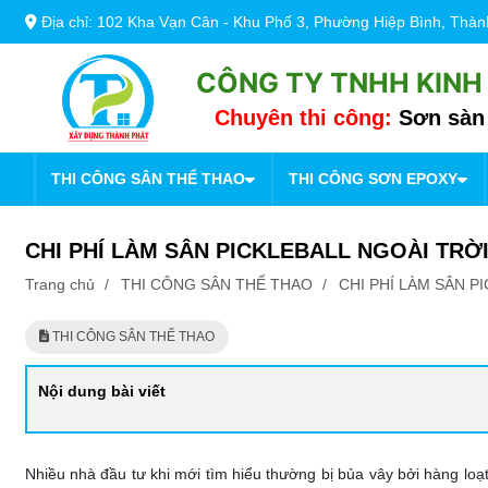
Địa chỉ: 102 Kha Vạn Cân - Khu Phố 3, Phường Hiệp Bình, Thà
CÔNG TY TNHH KINH
Chuyên thi công:
Sơn sàn 
THI CÔNG SÂN THỂ THAO
THI CÔNG SƠN EPOXY
CHI PHÍ LÀM SÂN PICKLEBALL NGOÀI TRỜI
Trang chủ
/
THI CÔNG SÂN THỂ THAO
/
CHI PHÍ LÀM SÂN P
THI CÔNG SÂN THỂ THAO
Nội dung bài viết
Nhiều nhà đầu tư khi mới tìm hiểu thường bị bủa vây bởi hàng loạ