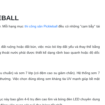
EBALL
ây. Mỗi hạng mục
thi công sân Pickleball
đều có những "cạm bẫy" tài
đất ruộng hoặc đất bùn, việc múc bỏ lớp đất yếu và thay thế bằng
g thoát nước phải được thiết kế dạng rãnh bao quanh hoặc độ dốc
(tiêu chuẩn) và sơn 7 lớp (có đệm cao su giảm chấn). Hệ thống sơn 7
 thường. Việc chọn đúng dòng sơn kháng tia UV mạnh giúp bề mặt
c này bao gồm 4-6 trụ đèn cao 6m và bóng đèn LED chuyên dụng