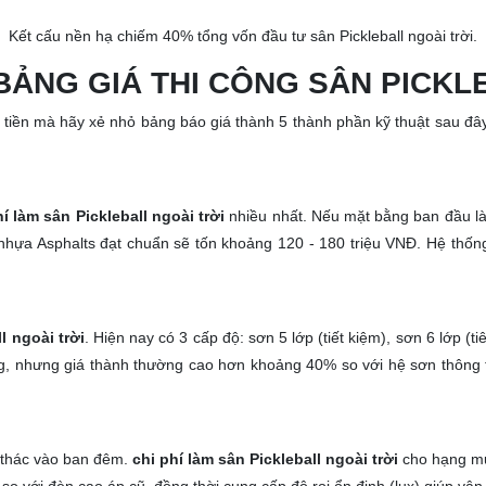
Kết cấu nền hạ chiếm 40% tổng vốn đầu tư sân Pickleball ngoài trời.
BẢNG GIÁ THI CÔNG SÂN PICKL
 tiền mà hãy xẻ nhỏ bảng báo giá thành 5 thành phần kỹ thuật sau đ
hí làm sân Pickleball ngoài trời
nhiều nhất. Nếu mặt bằng ban đầu là 
 nhựa Asphalts đạt chuẩn sẽ tốn khoảng 120 - 180 triệu VNĐ. Hệ thốn
l ngoài trời
. Hiện nay có 3 cấp độ: sơn 5 lớp (tiết kiệm), sơn 6 lớp 
ng, nhưng giá thành thường cao hơn khoảng 40% so với hệ sơn thông
i thác vào ban đêm.
chi phí làm sân Pickleball ngoài trời
cho hạng mụ