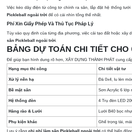
Việc kéo dây điện từ công tơ chính ra sân, lắp đặt hệ thống tư
Pickleball ngoài trời
để có cái nhìn tổng thể nhất.
Phí Xin Giấy Phép Và Thủ Tục Pháp Lý
Tùy vào quy định của từng địa phương, việc cải tạo đất hoặc xây 
sân Pickleball ngoài trời
.
BẢNG DỰ TOÁN CHI TIẾT CHO
Để giúp bạn hình dung rõ hơn, XÂY DỰNG THÀNH PHÁT cung cấp bảng 
Hạng mục thi công
Chi tiết vật tư
Xử lý nền hạ
Đá 0x4, lu lèn m
Bề mặt sân
Sơn Acrylic 6 lớ
Hệ thống đèn
4 Trụ đèn LED 200
Hàng rào & Lưới
Lưới B40 bọc nhựa
Phụ kiện khác
Ghế trọng tài, má
Lưu ý rằng
chi phí làm sân Pickleball ngoài trời
có thể biến động