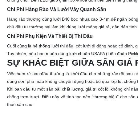
chống chói. Đèn LED giúp giảm 30% hóa đơn tiền điện hàng tháng so
Chi Phí Hàng Rào Và Lưới Vây Quanh Sân
Hàng rào thường dùng lưới B40 bọc nhựa cao 3-4m để ngăn bóng
chủ đầu tư thường sai lầm khi dùng lưới mỏng giá rẻ, dẫn đến tình
Chi Phí Phụ Kiện Và Thiết Bị Thi Đấu
Cuối cùng là hệ thống lưới thi đấu, cột lưới di động hoặc cố định
Tuy nhiên, nếu bạn muốn dùng lưới chuẩn USAPA (Liên đoàn Pickleb
SỰ KHÁC BIỆT GIỮA SÂN GIÁ 
Việc ham rẻ ban đầu thường là khởi đầu cho những rắc rối sau n
dùng sơn pha màu không chuyên dụng hoặc bỏ qua lớp lót chống 
Khi bạn đầu tư một sân bãi chất lượng, giá trị cốt lõi không chỉ
chống trơn trượt. Điều này vô tình tạo nên "thương hiệu" cho sân
thuê sân cao.