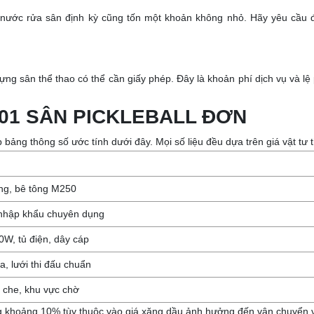
ới nước rửa sân định kỳ cũng tốn một khoản không nhỏ. Hãy yêu cầu đ
dựng sân thể thao có thể cần giấy phép. Đây là khoản phí dịch vụ và 
 01 SÂN PICKLEBALL ĐƠN
thông số ước tính dưới đây. Mọi số liệu đều dựa trên giá vật tư thự
óng, bê tông M250
p nhập khẩu chuyên dụng
W, tủ điện, dây cáp
, lưới thi đấu chuẩn
i che, khu vực chờ
 khoảng 10% tùy thuộc vào giá xăng dầu ảnh hưởng đến vận chuyển vậ