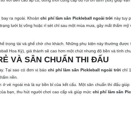
 với đèn cao áp cũ, đồng thời cung cấp độ rọi ổn định (lux) giúp vận
 bay ra ngoài. Khoản
chi phí làm sân Pickleball ngoài trời
này tuy p
 trạng lưới bị võng hoặc rỉ sét chỉ sau một mùa mưa, gây mất thẩm mỹ 
, ghế trọng tài và ghế chờ cho khách. Những phụ kiện này thường được 
all Hoa Kỳ), giá thành sẽ cao hơn một chút nhưng độ bền và tính chu
RẺ VÀ SÂN CHUẨN THI ĐẤU
ày. Tại sao có đơn vị báo
chi phí làm sân Pickleball ngoài trời
chỉ 1
thấm nền.
 nằm ở vẻ ngoài mà là sự bền bỉ của kết cấu. Một sân chuẩn thi đấu g
 của bạn, thu hút người chơi cao cấp và giúp mức
chi phí làm sân Pic