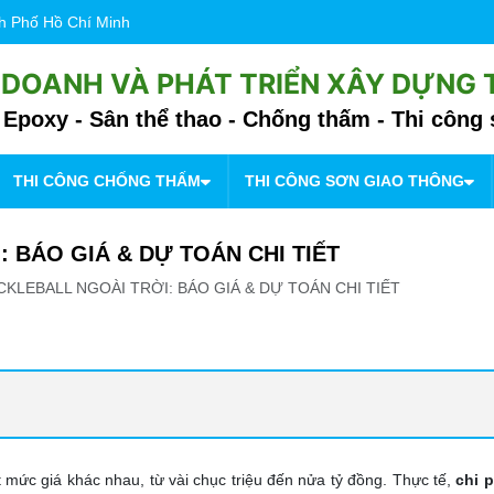
nh Phố Hồ Chí Minh
 DOANH VÀ PHÁT TRIỂN XÂY DỰNG
Epoxy - Sân thể thao - Chống thấm - Thi công 
THI CÔNG CHỐNG THẤM
THI CÔNG SƠN GIAO THÔNG
: BÁO GIÁ & DỰ TOÁN CHI TIẾT
ICKLEBALL NGOÀI TRỜI: BÁO GIÁ & DỰ TOÁN CHI TIẾT
t mức giá khác nhau, từ vài chục triệu đến nửa tỷ đồng. Thực tế,
chi p