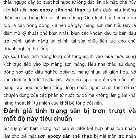
thấu ngược đẩy áp suất hơi nước từ lòng đất lên bề mặt, phá hủy
liên kết nền
sơn epoxy sân thể thao
từ bên dưới nếu không
được cô lập bằng lớp lót chuyên dụng. Quá trình hóa hơi cục bộ
tạo ra các bong bóng khí nén bẻ gãy màng sơn đàn hồi. Đây là
điểm mù kỹ thuật phổ biến nhất, biến các khoản đầu tư ban đầu
trở thành gánh nặng tài chính tái sửa chữa liên tục cho chủ
doanh nghiệp hạ tầng.
Áp suất thủy tĩnh trong lòng đất tăng mạnh vào mùa mưa, xung
kích trực tiếp vào lớp màng sơn mỏng. Nếu nhà thầu sử dụng
dòng sơn gốc dầu nghèo polyme, màng nhựa sẽ giòn hóa, vỡ
vụn dưới áp lực từ 1.5 N/mm2. Việc cô lập màng ẩm yêu cầu một
hàng rào hóa học liên tầng đồng nhất, ngăn chặn triệt để sự
chuyển động của các phân tử nước tự do mà không làm giảm khả
năng thoát khí tự nhiên của khối bê tông cốt nền.
Đánh giá tình trạng sân bị trơn trượt và
mất độ nảy tiêu chuẩn
Sự suy giảm hàm lượng hạt cao su SBR kết hợp nhựa tạo nhám
làm cho bề mặt
sơn epoxy sân thể thao
bị mài mòn trơ nhẵn