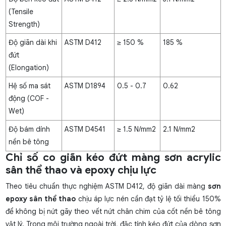
(Tensile
Strength)
Độ giãn dài khi
ASTM D412
≥ 150 %
185 %
đứt
(Elongation)
Hệ số ma sát
ASTM D1894
0.5 - 0.7
0.62
động (COF -
Wet)
Độ bám dính
ASTM D4541
≥ 1.5 N/mm2
2.1 N/mm2
nền bê tông
Chỉ số co giãn kéo đứt màng sơn acrylic
sân thể thao và epoxy chịu lực
Theo tiêu chuẩn thực nghiệm ASTM D412, độ giãn dài màng
sơn
epoxy sân thể thao
chịu áp lực nén cần đạt tỷ lệ tối thiểu 150%
để không bị nứt gãy theo vết nứt chân chim của cốt nền bê tông
vật lý. Trong môi trường ngoài trời, đặc tính kéo đứt của dòng
sơn