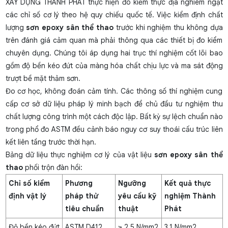
XÂY DỰNG THÀNH PHÁT thực hiện đo kiểm thực địa nghiêm ngặt
các chỉ số cơ lý theo hệ quy chiếu quốc tế. Việc kiểm định chất
lượng
sơn epoxy sân thể thao
trước khi nghiệm thu không dựa
trên đánh giá cảm quan mà phải thông qua các thiết bị đo kiểm
chuyên dụng. Chúng tôi áp dụng hai trục thí nghiệm cốt lõi bao
gồm độ bền kéo đứt của màng hóa chất chịu lực và ma sát động
trượt bề mặt thảm sơn.
Đo cơ học, không đoán cảm tính. Các thông số thí nghiệm cung
cấp cơ sở dữ liệu pháp lý minh bạch để chủ đầu tư nghiệm thu
chất lượng công trình một cách độc lập. Bất kỳ sự lệch chuẩn nào
trong phổ đo ASTM đều cảnh báo nguy cơ suy thoái cấu trúc liên
kết liên tầng trước thời hạn.
Bảng dữ liệu thực nghiệm cơ lý của vật liệu
sơn epoxy sân thể
thao
phối trộn đàn hồi:
Chỉ số kiểm
Phương
Ngưỡng
Kết quả thực
định vật lý
pháp thử
yêu cầu kỹ
nghiệm Thành
tiêu chuẩn
thuật
Phát
Độ bền kéo đứt
ASTM D412
≥ 2.5 N/mm2
3.1 N/mm2