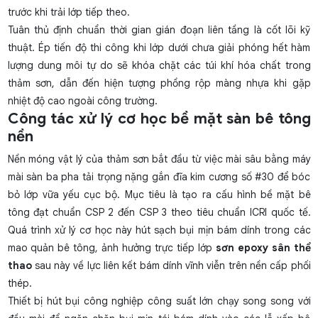
trước khi trải lớp tiếp theo.
Tuân thủ định chuẩn thời gian gián đoạn liên tầng là cốt lõi kỹ
thuật. Ép tiến độ thi công khi lớp dưới chưa giải phóng hết hàm
lượng dung môi tự do sẽ khóa chặt các túi khí hóa chất trong
thảm sơn, dẫn đến hiện tượng phồng rộp màng nhựa khi gặp
nhiệt độ cao ngoài công trường.
Công tác xử lý cơ học bề mặt sàn bê tông
nền
Nền móng vật lý của thảm sơn bắt đầu từ việc mài sâu bằng máy
mài sàn ba pha tải trọng nặng gắn đĩa kim cương số #30 để bóc
bỏ lớp vữa yếu cục bộ. Mục tiêu là tạo ra cấu hình bề mặt bê
tông đạt chuẩn CSP 2 đến CSP 3 theo tiêu chuẩn ICRI quốc tế.
Quá trình xử lý cơ học này hút sạch bụi mịn bám dính trong các
mao quản bê tông, ảnh hưởng trực tiếp lớp
sơn epoxy sân thể
thao
sau này về lực liên kết bám dính vĩnh viễn trên nền cấp phối
thép.
Thiết bị hút bụi công nghiệp công suất lớn chạy song song với