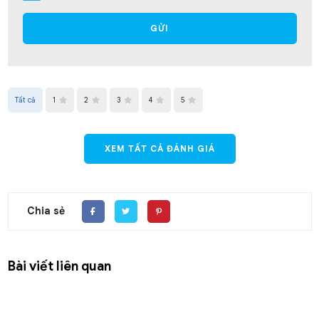
GỬI
Tất cả
1
2
3
4
5
XEM TẤT CẢ ĐÁNH GIÁ
Chia sẻ
Bài viết liên quan