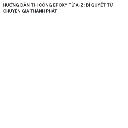
HƯỚNG DẪN THI CÔNG EPOXY TỪ A-Z: BÍ QUYẾT TỪ
CHUYÊN GIA THÀNH PHÁT