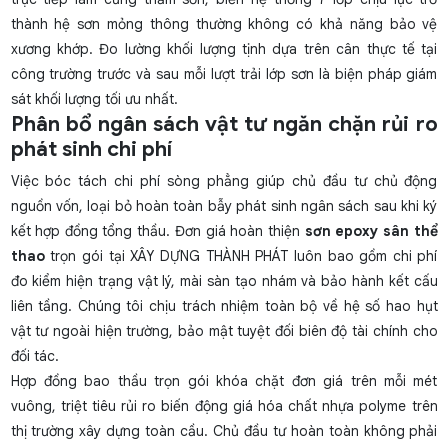
thành hệ sơn mỏng thông thường không có khả năng bảo vệ
xương khớp. Đo lường khối lượng tịnh dựa trên cân thực tế tại
công trường trước và sau mỗi lượt trải lớp sơn là biện pháp giám
sát khối lượng tối ưu nhất.
Phân bổ ngân sách vật tư ngăn chặn rủi ro
phát sinh chi phí
Việc bóc tách chi phí sòng phẳng giúp chủ đầu tư chủ động
nguồn vốn, loại bỏ hoàn toàn bẫy phát sinh ngân sách sau khi ký
kết hợp đồng tổng thầu. Đơn giá hoàn thiện
sơn epoxy sân thể
thao
trọn gói tại XÂY DỰNG THÀNH PHÁT luôn bao gồm chi phí
đo kiểm hiện trạng vật lý, mài sàn tạo nhám và bảo hành kết cấu
liên tầng. Chúng tôi chịu trách nhiệm toàn bộ về hệ số hao hụt
vật tư ngoài hiện trường, bảo mật tuyệt đối biên độ tài chính cho
đối tác.
Hợp đồng bao thầu trọn gói khóa chặt đơn giá trên mỗi mét
vuông, triệt tiêu rủi ro biến động giá hóa chất nhựa polyme trên
thị trường xây dựng toàn cầu. Chủ đầu tư hoàn toàn không phải