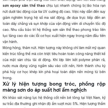
sơn epoxy sân thể thao
chịu lực nhanh chóng bị lão hóa rạn
nứt dưới tác động của tia UV cường độ cao. Việc này dẫn đến suy
giảm nghiêm trọng hệ số ma sát động, đe dọa trực tiếp đến an
toàn dây chằng và sụn khớp của vận động viên di chuyển tốc độ
cao. Nhu cầu bảo trì hệ thống
sơn sân thể thao
phong trào liên
tục tăng cao do các lỗi cơ học xuất hiện ngay trong năm đầu tiên
vận hành.
Móng hỏng, thảm nứt. Hiện tượng này không chỉ làm mất mỹ quan
kiến trúc tổng thể mà còn triệt tiêu hoàn toàn công năng thiết kế
của mặt sàn chịu tải di động. Khi lớp liên kết polyme phân rã,
nước mưa đọng vũng ngấm sâu vào cốt nền, hình thành chu kỳ
phá hủy cơ học khép kín phá hoại toàn diện nền móng từ bên
trong.
Xử lý hiện tượng bong tróc, phồng rộp
màng sơn do áp suất hơi ẩm nghịch
Khi khảo sát năng lực hệ thống cốt nền bê tông tại Việt Nam, kỹ
sư trắc địa thường ghi nhận độ ẩm vượt mức 5%. Hiện tượng thẩm