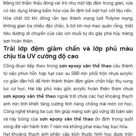
Màng lót thẩm thấu đóng vai trò như một lớp đệm trung gian, vừa
có tác dụng kháng kiềm hóa vừa ổn định bề mặt hạt cốt liệu nền.
Hóa chất lót khi đóng rắn tạo thành mạng lưới Polyme mạng
không gian ba chiều đặc chắc, b bịt kín mọi mao quản rỗng, triệt
tiêu đường di chuyển của các ion muối tự do gây phá hủy màng
sơn hoàn thiện.
Trải lớp đệm giảm chấn và lớp phủ màu
chịu tia UV cường độ cao
Công đoạn tiếp theo trong
sơn epoxy sân thể thao
cấu thành
từ việc phun hỗn hợp hạt cao su SBR mịn phối trộn nhựa acrylic
co giãn đàn hồi để hình thành thảm đệm giảm chấn hấp thụ xung
lực cơ học. Hai lớp phủ màu gốc acrylic hoàn thiện thảm nhựa
sơn epoxy sân thể thao
ngoài trời chứa các hạt khoáng thạch
anh mịn tinh khiết tăng cường tính năng chống mài mòn cơ học.
Công nghệ kháng tia cực tím giúp màng sơn giữ vững độ bám sân
và nảy bóng của
sơn epoxy sân thể thao
ổn định trong suốt
vòng đời vận hành trên 7 năm mà không phai màu hay bạc hóa.
Hạt khoáng thạch anh phân cấp kích thước hình học được trộn