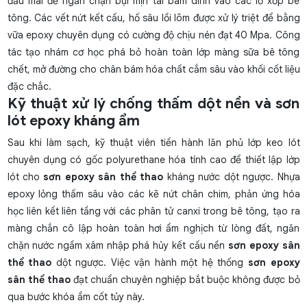
đầu mài để ngăn chặn bụi mịn tái bám dính vào các lỗ xốp bê
tông. Các vết nứt kết cấu, hố sâu lồi lõm được xử lý triệt để bằng
vữa epoxy chuyên dụng có cường độ chịu nén đạt 40 Mpa. Công
tác tạo nhám cơ học phá bỏ hoàn toàn lớp màng sữa bê tông
chết, mở đường cho chân bám hóa chất cắm sâu vào khối cốt liệu
đặc chắc.
Kỹ thuật xử lý chống thấm dột nền và sơn
lót epoxy kháng ẩm
Sau khi làm sạch, kỹ thuật viên tiến hành lăn phủ lớp keo lót
chuyên dụng có gốc polyurethane hóa tính cao để thiết lập lớp
lót cho
sơn epoxy sân thể thao
kháng nước dột ngược. Nhựa
epoxy lỏng thấm sâu vào các kẽ nứt chân chim, phản ứng hóa
học liên kết liên tầng với các phân tử canxi trong bê tông, tạo ra
màng chắn cô lập hoàn toàn hơi ẩm nghịch từ lòng đất, ngăn
chặn nước ngầm xâm nhập phá hủy kết cấu nền
sơn epoxy sân
thể thao
dột ngược. Việc vận hành một hệ thống
sơn epoxy
sân thể thao
đạt chuẩn chuyên nghiệp bắt buộc không được bỏ
qua bước khóa ẩm cốt tủy này.