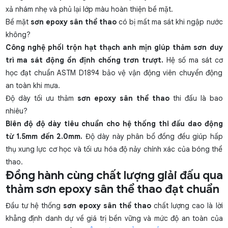
xả nhám nhẹ và phủ lại lớp màu hoàn thiện bề mặt.
Bề mặt
sơn epoxy sân thể thao
có bị mất ma sát khi ngập nước
không?
Công nghệ phối trộn hạt thạch anh mịn giúp thảm sơn duy
trì ma sát động ổn định chống trơn trượt.
Hệ số ma sát cơ
học đạt chuẩn ASTM D1894 bảo vệ vận động viên chuyển động
an toàn khi mưa.
Độ dày tối ưu thảm
sơn epoxy sân thể thao
thi đấu là bao
nhiêu?
Biên độ độ dày tiêu chuẩn cho hệ thống thi đấu dao động
từ 1.5mm đến 2.0mm.
Độ dày này phân bổ đồng đều giúp hấp
thụ xung lực cơ học và tối ưu hóa độ nảy chính xác của bóng thể
thao.
Đồng hành cùng chất lượng giải đấu qua
thảm sơn epoxy sân thể thao đạt chuẩn
Đầu tư hệ thống
sơn epoxy sân thể thao
chất lượng cao là lời
khẳng định danh dự về giá trị bền vững và mức độ an toàn của