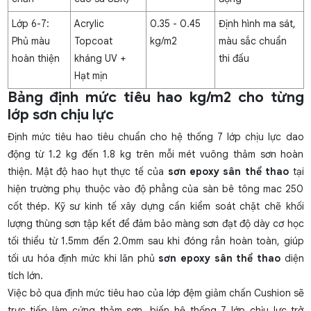
Lớp 6-7:
Acrylic
0.35 - 0.45
Định hình ma sát,
Phủ màu
Topcoat
kg/m2
màu sắc chuẩn
hoàn thiện
kháng UV +
thi đấu
Hạt mịn
Bảng định mức tiêu hao kg/m2 cho từng
lớp sơn chịu lực
Định mức tiêu hao tiêu chuẩn cho hệ thống 7 lớp chịu lực dao
động từ 1.2 kg đến 1.8 kg trên mỗi mét vuông thảm sơn hoàn
thiện. Mật độ hao hụt thực tế của
sơn epoxy sân thể thao
tại
hiện trường phụ thuộc vào độ phẳng của sàn bê tông mac 250
cốt thép. Kỹ sư kinh tế xây dựng cần kiểm soát chặt chẽ khối
lượng thùng sơn tập kết để đảm bảo màng sơn đạt độ dày cơ học
tối thiểu từ 1.5mm đến 2.0mm sau khi đóng rắn hoàn toàn, giúp
tối ưu hóa định mức khi lăn phủ
sơn epoxy sân thể thao
diện
tích lớn.
Việc bỏ qua định mức tiêu hao của lớp đệm giảm chấn Cushion sẽ
trực tiếp làm cứng thảm sơn, biến hệ thống 7 lớp chịu lực trở