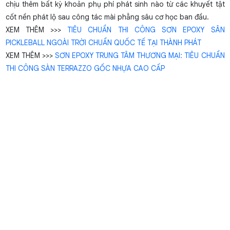
chịu thêm bất kỳ khoản phụ phí phát sinh nào từ các khuyết tật
cốt nền phát lộ sau công tác mài phẳng sâu cơ học ban đầu.
XEM THÊM >>>
TIÊU CHUẨN THI CÔNG SƠN EPOXY SÂN
PICKLEBALL NGOÀI TRỜI CHUẨN QUỐC TẾ TẠI THÀNH PHÁT
XEM THÊM >>>
SƠN EPOXY TRUNG TÂM THƯƠNG MẠI: TIÊU CHUẨN
THI CÔNG SÀN TERRAZZO GỐC NHỰA CAO CẤP