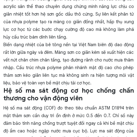
acrylic sân thể thao
chuyên dụng chứng minh năng lực chịu co
giãn nhiệt tốt hơn hệ sơn gốc dầu thô cứng. Sự liên kết phân tử
của nhựa polyme tạo ra màng co giãn đồng nhất, hấp thụ xung
lực cơ học từ các bước chạy cường độ cao mà không làm phá
hủy cấu trúc bám dính liên tầng.
Biến dạng nhiệt của bê tông nền tại Việt Nam biên độ dao động
rất lớn giữa ngày và đêm. Màng sơn co giãn kém sẽ xuất hiện các
vết nứt chân chim chân tầng, tạo đường rãnh cho nước mưa thâm
nhập. Cấu trúc nhựa polyme phân nhánh mật độ cao cho phép
thảm sơn kéo giãn liên tục mà không sinh ra hiện tượng mỏi vật
liệu, bảo vệ toàn vẹn bề mặt chịu tải cơ học.
Hệ số ma sát động cơ học chống chấn
thương cho vận động viên
Hệ số ma sát động (COF) đo theo tiêu chuẩn ASTM D1894 trên
mặt thảm sơn cần duy trì ổn định ở mức 0.5 đến 0.7. Chỉ số này
đảm bảo tính năng chống trượt tuyệt đối ngay cả khi bề mặt chịu
độ ẩm cao hoặc ngập nước mưa cục bộ. Lực ma sát động của