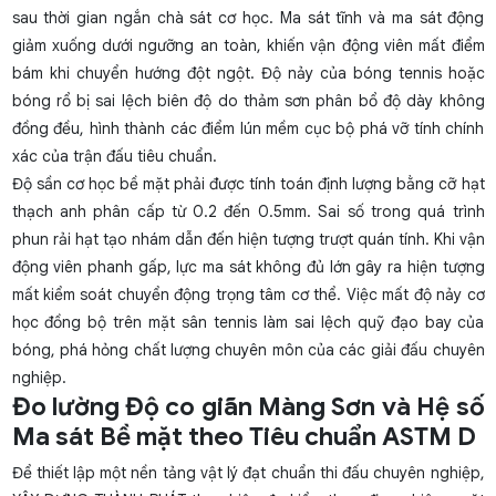
sau thời gian ngắn chà sát cơ học. Ma sát tĩnh và ma sát động
giảm xuống dưới ngưỡng an toàn, khiến vận động viên mất điểm
bám khi chuyển hướng đột ngột. Độ nảy của bóng tennis hoặc
bóng rổ bị sai lệch biên độ do thảm sơn phân bổ độ dày không
đồng đều, hình thành các điểm lún mềm cục bộ phá vỡ tính chính
xác của trận đấu tiêu chuẩn.
Độ sần cơ học bề mặt phải được tính toán định lượng bằng cỡ hạt
thạch anh phân cấp từ 0.2 đến 0.5mm. Sai số trong quá trình
phun rải hạt tạo nhám dẫn đến hiện tượng trượt quán tính. Khi vận
động viên phanh gấp, lực ma sát không đủ lớn gây ra hiện tượng
mất kiểm soát chuyển động trọng tâm cơ thể. Việc mất độ nảy cơ
học đồng bộ trên mặt sân tennis làm sai lệch quỹ đạo bay của
bóng, phá hỏng chất lượng chuyên môn của các giải đấu chuyên
nghiệp.
Đo lường Độ co giãn Màng Sơn và Hệ số
Ma sát Bề mặt theo Tiêu chuẩn ASTM D
Để thiết lập một nền tảng vật lý đạt chuẩn thi đấu chuyên nghiệp,