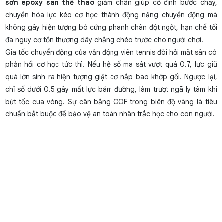
sơn epoxy sân thể thao
giảm chấn giúp cố định bước chạy,
chuyển hóa lực kéo cơ học thành động năng chuyển động mà
không gây hiện tượng bó cứng phanh chân đột ngột, hạn chế tối
đa nguy cơ tổn thương dây chằng chéo trước cho người chơi.
Gia tốc chuyển động của vận động viên tennis đòi hỏi mặt sân có
phản hồi cơ học tức thì. Nếu hệ số ma sát vượt quá 0.7, lực giữ
quá lớn sinh ra hiện tượng giật cơ nắp bao khớp gối. Ngược lại,
chỉ số dưới 0.5 gây mất lực bám đường, làm trượt ngã ly tâm khi
bứt tốc cua vòng. Sự cân bằng COF trong biên độ vàng là tiêu
chuẩn bắt buộc để bảo vệ an toàn nhân trắc học cho con người.