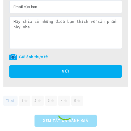
Gửi ảnh thực tế
GỬI
Tất cả
1
2
3
4
5
XEM TẤT CẢ ĐÁNH GIÁ