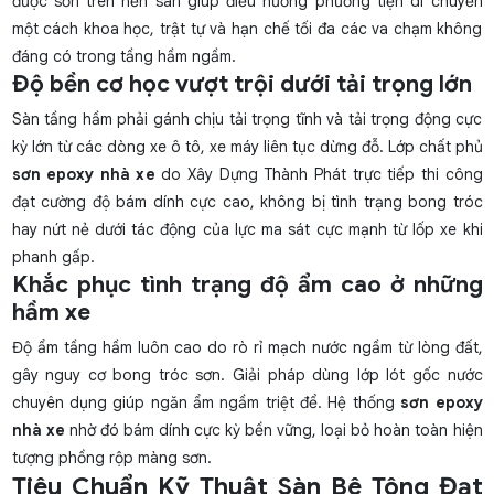
được sơn trên nền sàn giúp điều hướng phương tiện di chuyển
một cách khoa học, trật tự và hạn chế tối đa các va chạm không
đáng có trong tầng hầm ngầm.
Độ bền cơ học vượt trội dưới tải trọng lớn
Sàn tầng hầm phải gánh chịu tải trọng tĩnh và tải trọng động cực
kỳ lớn từ các dòng xe ô tô, xe máy liên tục dừng đỗ. Lớp chất phủ
sơn epoxy nhà xe
do Xây Dựng Thành Phát trực tiếp thi công
đạt cường độ bám dính cực cao, không bị tình trạng bong tróc
hay nứt nẻ dưới tác động của lực ma sát cực mạnh từ lốp xe khi
phanh gấp.
Khắc phục tình trạng độ ẩm cao ở những
hầm xe
Độ ẩm tầng hầm luôn cao do rò rỉ mạch nước ngầm từ lòng đất,
gây nguy cơ bong tróc sơn. Giải pháp dùng lớp lót gốc nước
chuyên dụng giúp ngăn ẩm ngầm triệt để. Hệ thống
sơn epoxy
nhà xe
nhờ đó bám dính cực kỳ bền vững, loại bỏ hoàn toàn hiện
tượng phồng rộp màng sơn.
Tiêu Chuẩn Kỹ Thuật Sàn Bê Tông Đạt