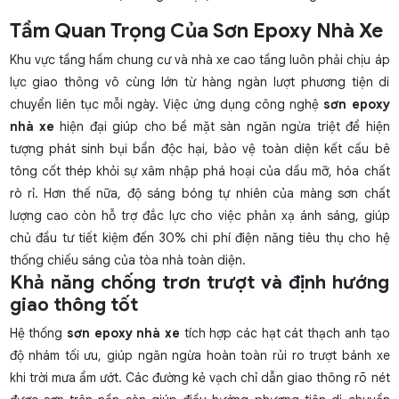
Tầm Quan Trọng Của Sơn Epoxy Nhà Xe
Khu vực tầng hầm chung cư và nhà xe cao tầng luôn phải chịu áp
lực giao thông vô cùng lớn từ hàng ngàn lượt phương tiện di
chuyển liên tục mỗi ngày. Việc ứng dụng công nghệ
sơn epoxy
nhà xe
hiện đại giúp cho bề mặt sàn ngăn ngừa triệt để hiện
tượng phát sinh bụi bẩn độc hại, bảo vệ toàn diện kết cấu bê
tông cốt thép khỏi sự xâm nhập phá hoại của dầu mỡ, hóa chất
rò rỉ. Hơn thế nữa, độ sáng bóng tự nhiên của màng sơn chất
lượng cao còn hỗ trợ đắc lực cho việc phản xạ ánh sáng, giúp
chủ đầu tư tiết kiệm đến 30% chi phí điện năng tiêu thụ cho hệ
thống chiếu sáng của tòa nhà toàn diện.
Khả năng chống trơn trượt và định hướng
giao thông tốt
Hệ thống
sơn epoxy nhà xe
tích hợp các hạt cát thạch anh tạo
độ nhám tối ưu, giúp ngăn ngừa hoàn toàn rủi ro trượt bánh xe
khi trời mưa ẩm ướt. Các đường kẻ vạch chỉ dẫn giao thông rõ nét