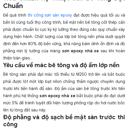
Chuẩn
Để quá trình
thi công sơn sàn epoxy
đạt được hiệu quả tối ưu và
bền bỉ cùng tuổi thọ công trình, bề mặt nền bê tông cốt thép cần
phải được chuẩn bị cực kỳ kỹ lưỡng theo đúng các quy chuẩn xây
dựng hiện hành. Chất lượng của lớp bê tông nền phía dưới quyết
định đến hơn 80% độ bền vững, khả năng bám dính ổn định và độ
phẳng mịn lý tưởng của màng
sơn epoxy nhà xe
sau khi hoàn
thiện bàn giao.
Yêu cầu về mác bê tông và độ ẩm lớp nền
Bê tông sàn phải đạt mác tối thiểu từ M250 trở lên và bắt buộc
phải được lót một lớp bạt nilon chống thấm ngược chuyên dụng
trước khi tiến hành đổ sàn. Độ ẩm của sàn bê tông trước khi tiến
hành phủ hệ thống
sơn epoxy nhà xe
bắt buộc phải đo đạt dưới
mức 5% để tránh tuyệt đối hiện tượng phồng rộp do hơi nước bốc
lên từ lòng đất sau này.
Độ phẳng và độ sạch bề mặt sàn trước thi
công