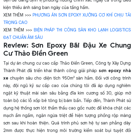
tiện dễ dàng định vị phương hướng chính xác ngay cả trong điều
kiện thiếu ánh sáng ban ngày của tầng hầm.
XEM THÊM >>>
PHƯƠNG ÁN SƠN EPOXY XƯỞNG CƠ KHÍ CHỊU TẢI
TRỌNG CAO
XEM THÊM >>>
BIỆN PHÁP THI CÔNG SÀN KHO LẠNH LOGISTICS
ĐẠT CHUẨN ÂM SÂU
Review: Sơn Epoxy Bãi Đậu Xe Chung
Cư Thảo Điền Green
Tại dự án chung cư cao cấp Thảo Điền Green, Công ty Xây Dựng
Thành Phát đã triển khai thành công giải pháp
sơn epoxy nhà
xe
chuyên sâu cho diện tích 950m² sàn hầm. Đối với công trình
này, đội ngũ kỹ sư cấp cao của chúng tôi đã áp dụng nghiêm
ngặt kỹ thuật mài sàn sâu bằng đĩa kim cương số 30, giúp mở
toàn bộ các lỗ xốp bê tông bị bám bẩn. Tiếp đến, Thành Phát sử
dụng hệ thống sơn lót thẩm thấu cao gốc nước để khóa chặt các
mạch ẩm ngầm, ngăn ngừa triệt để hiện tượng phồng rộp màng
sơn sau khi hoàn thiện. Quá trình phủ sơn hệ tự san phẳng dày
2mm được thực hiện trong môi trường kiểm soát bụi tuyệt đối