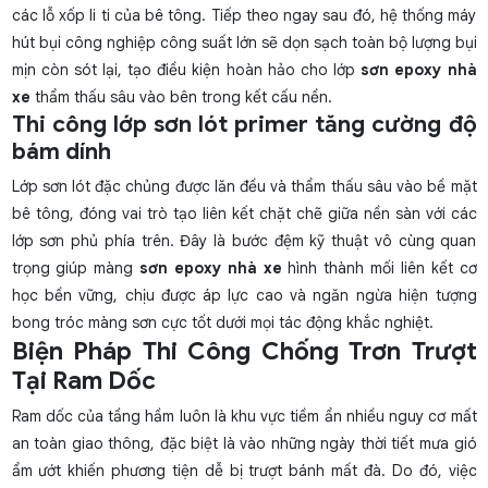
các lỗ xốp li ti của bê tông. Tiếp theo ngay sau đó, hệ thống máy
hút bụi công nghiệp công suất lớn sẽ dọn sạch toàn bộ lượng bụi
mịn còn sót lại, tạo điều kiện hoàn hảo cho lớp
sơn epoxy nhà
xe
thẩm thấu sâu vào bên trong kết cấu nền.
Thi công lớp sơn lót primer tăng cường độ
bám dính
Lớp sơn lót đặc chủng được lăn đều và thẩm thấu sâu vào bề mặt
bê tông, đóng vai trò tạo liên kết chặt chẽ giữa nền sàn với các
lớp sơn phủ phía trên. Đây là bước đệm kỹ thuật vô cùng quan
trọng giúp màng
sơn epoxy nhà xe
hình thành mối liên kết cơ
học bền vững, chịu được áp lực cao và ngăn ngừa hiện tượng
bong tróc màng sơn cực tốt dưới mọi tác động khắc nghiệt.
Biện Pháp Thi Công Chống Trơn Trượt
Tại Ram Dốc
Ram dốc của tầng hầm luôn là khu vực tiềm ẩn nhiều nguy cơ mất
an toàn giao thông, đặc biệt là vào những ngày thời tiết mưa gió
ẩm ướt khiến phương tiện dễ bị trượt bánh mất đà. Do đó, việc