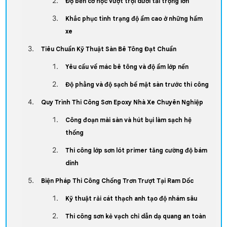
Độ bền cơ học vượt trội dưới tải trọng lớn
Khắc phục tình trạng độ ẩm cao ở những hầm
xe
Tiêu Chuẩn Kỹ Thuật Sàn Bê Tông Đạt Chuẩn
Yêu cầu về mác bê tông và độ ẩm lớp nền
Độ phẳng và độ sạch bề mặt sàn trước thi công
Quy Trình Thi Công Sơn Epoxy Nhà Xe Chuyên Nghiệp
Công đoạn mài sàn và hút bụi làm sạch hệ
thống
Thi công lớp sơn lót primer tăng cường độ bám
dính
Biện Pháp Thi Công Chống Trơn Trượt Tại Ram Dốc
Kỹ thuật rải cát thạch anh tạo độ nhám sâu
Thi công sơn kẻ vạch chỉ dẫn dạ quang an toàn