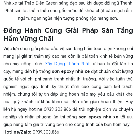
Nhà xe tại Thảo Điền Green sáng đẹp sau khi được đội ngũ Thành
Phát sơn lót thẩm thấu cao gốc nước để khóa chặt các mạch ẩm
ngầm, ngăn ngừa hiện tượng phồng rộp màng sơn.
Đồng Hành Cùng Giải Pháp Sàn Tầng
Hầm Vững Chãi
Việc lựa chọn giải pháp bảo vệ sàn tầng hầm toàn diện không chỉ
mang lại giá trị thẩm mỹ cao mà còn là bài toán kinh tế bền vững
cho mọi công trình.
Xây Dựng Thành Phát
tự hào là đối tác tin
cậy, mang đến hệ thống
sơn epoxy nhà xe
đạt chuẩn chất lượng
quốc tế với chi phí cạnh tranh nhất thị trường. Với việc tuân thủ
nghiêm ngặt quy trình kỹ thuật đỉnh cao cùng cam kết trách
nhiệm, chúng tôi tự tin đáp ứng hoàn hảo mọi yêu cầu khắt khe
của quý khách từ khâu khảo sát đến bàn giao hoàn thiện. Hãy
liên hệ ngay hotline 0939 303 866 để trải nghiệm dịch vụ chuyên
nghiệp và nhận phương án thi công
sơn epoxy nhà xe
tối ưu,
giúp nâng tầm giá trị vững bền cho công trình của bạn hôm nay.
Hotline/Zalo:
0939.303.866