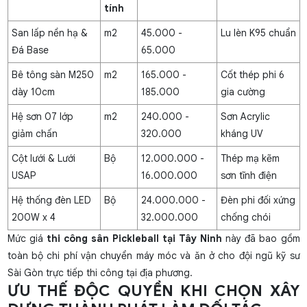
tính
San lấp nền hạ &
m2
45.000 -
Lu lèn K95 chuẩn
Đá Base
65.000
Bê tông sàn M250
m2
165.000 -
Cốt thép phi 6
dày 10cm
185.000
gia cường
Hệ sơn 07 lớp
m2
240.000 -
Sơn Acrylic
giảm chấn
320.000
kháng UV
Cột lưới & Lưới
Bộ
12.000.000 -
Thép mạ kẽm
USAP
16.000.000
sơn tĩnh điện
Hệ thống đèn LED
Bộ
24.000.000 -
Đèn phi đối xứng
200W x 4
32.000.000
chống chói
Mức giá
thi công sân Pickleball tại Tây Ninh
này đã bao gồm
toàn bộ chi phí vận chuyển máy móc và ăn ở cho đội ngũ kỹ sư
Sài Gòn trực tiếp thi công tại địa phương.
ƯU THẾ ĐỘC QUYỀN KHI CHỌN XÂY