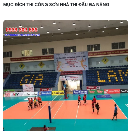
MỤC ĐÍCH THI CÔNG SƠN NHÀ THI ĐẤU ĐA NĂNG