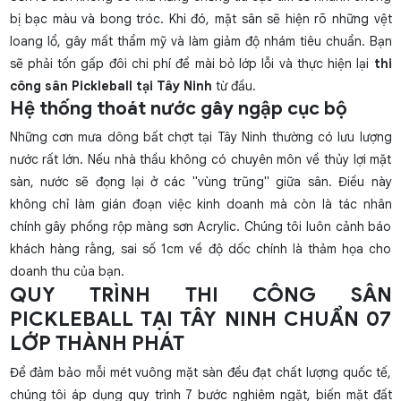
bị bạc màu và bong tróc. Khi đó, mặt sân sẽ hiện rõ những vệt
loang lổ, gây mất thẩm mỹ và làm giảm độ nhám tiêu chuẩn. Bạn
sẽ phải tốn gấp đôi chi phí để mài bỏ lớp lỗi và thực hiện lại
thi
công sân Pickleball tại Tây Ninh
từ đầu.
Hệ thống thoát nước gây ngập cục bộ
Những cơn mưa dông bất chợt tại Tây Ninh thường có lưu lượng
nước rất lớn. Nếu nhà thầu không có chuyên môn về thủy lợi mặt
sàn, nước sẽ đọng lại ở các "vùng trũng" giữa sân. Điều này
không chỉ làm gián đoạn việc kinh doanh mà còn là tác nhân
chính gây phồng rộp màng sơn Acrylic. Chúng tôi luôn cảnh báo
khách hàng rằng, sai số 1cm về độ dốc chính là thảm họa cho
doanh thu của bạn.
QUY TRÌNH THI CÔNG SÂN
PICKLEBALL TẠI TÂY NINH CHUẨN 07
LỚP THÀNH PHÁT
Để đảm bảo mỗi mét vuông mặt sàn đều đạt chất lượng quốc tế,
chúng tôi áp dụng quy trình 7 bước nghiêm ngặt, biến mặt đất