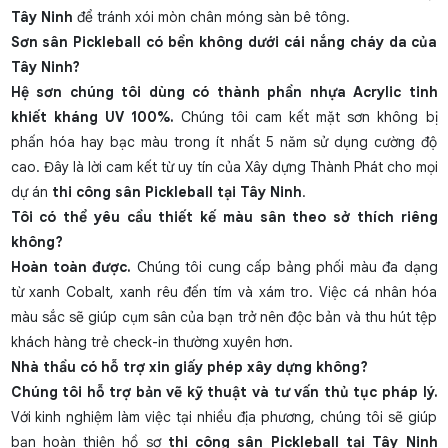
Tây Ninh
để tránh xói mòn chân móng sàn bê tông.
Sơn sân Pickleball có bền không dưới cái nắng cháy da của
Tây Ninh?
Hệ sơn chúng tôi dùng có thành phần nhựa Acrylic tinh
khiết kháng UV 100%.
Chúng tôi cam kết mặt sơn không bị
phấn hóa hay bạc màu trong ít nhất 5 năm sử dụng cường độ
cao. Đây là lời cam kết từ uy tín của Xây dựng Thành Phát cho mọi
dự án
thi công sân Pickleball tại Tây Ninh
.
Tôi có thể yêu cầu thiết kế màu sân theo sở thích riêng
không?
Hoàn toàn được.
Chúng tôi cung cấp bảng phối màu đa dạng
từ xanh Cobalt, xanh rêu đến tím và xám tro. Việc cá nhân hóa
màu sắc sẽ giúp cụm sân của bạn trở nên độc bản và thu hút tệp
khách hàng trẻ check-in thường xuyên hơn.
Nhà thầu có hỗ trợ xin giấy phép xây dựng không?
Chúng tôi hỗ trợ bản vẽ kỹ thuật và tư vấn thủ tục pháp lý.
Với kinh nghiệm làm việc tại nhiều địa phương, chúng tôi sẽ giúp
bạn hoàn thiện hồ sơ
thi công sân Pickleball tại Tây Ninh