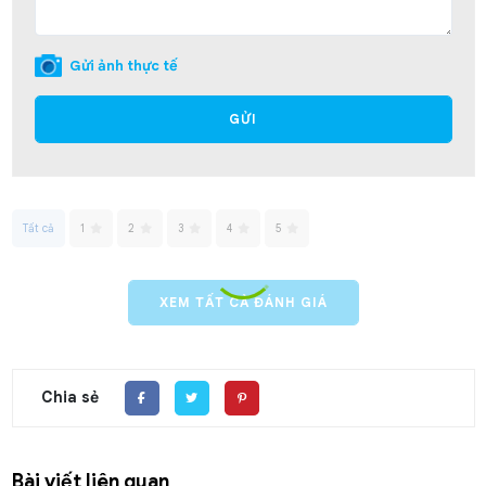
Gửi ảnh thực tế
GỬI
Tất cả
1
2
3
4
5
XEM TẤT CẢ ĐÁNH GIÁ
Chia sẻ
Bài viết liên quan