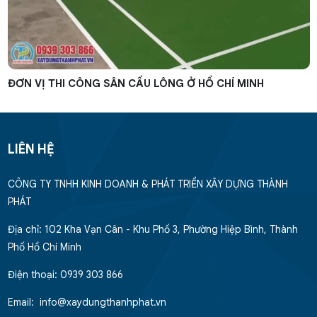
ĐƠN VỊ THI CÔNG SÂN CẦU LÔNG Ở HỒ CHÍ MINH
LIÊN HỆ
CÔNG TY TNHH KINH DOANH & PHÁT TRIỂN XÂY DỰNG THÀNH
PHÁT
Địa chỉ: 102 Kha Vạn Cân - Khu Phố 3, Phường Hiệp Bình, Thành
Phố Hồ Chí Minh
Điện thoại: 0939 303 866
Email: info@xaydungthanhphat.vn