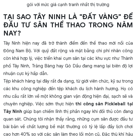
gói với mức giá cạnh tranh nhất thị trường
TẠI SAO TÂY NINH LÀ "ĐẤT VÀNG" ĐỂ
ĐẦU TƯ SÂN THỂ THAO TRONG NĂM
NAY?
Tây Ninh hiện nay đã trở thành điểm đến thể thao mới nổi của
Đông Nam Bộ. Với quỹ đất rộng và mặt bằng chi phí nhân công
còn khá hợp lý, việc triển khai cụm sân tại các khu vực như Thành
phố Tây Ninh, Trảng Bàng hay Gò Dầu đang mang lại biên độ lợi
nhuận cực kỳ hấp dẫn.
Tệp khách hàng tại đây rất đa dạng, từ giới viên chức, kỹ sư trong
các khu công nghiệp đến tệp khách du lịch hành hương. Họ có
nhu cầu rất lớn về một không gian vận động hiện đại, sạch sẽ và
chuyên nghiệp. Việc sớm thực hiện
thi công sân Pickleball tại
Tây Ninh
giúp bạn chiếm lĩnh thị phần ngay khi đối thủ còn đang
quan sát. Chúng tôi nhận thấy rằng, những cụm sân được đầu tư
bài bản về chất lượng bề mặt thường có tỷ lệ lấp đầy lịch chơi
cao hơn 40% so với các sân làm theo lối mòn cũ. Đặc thù khí hậu