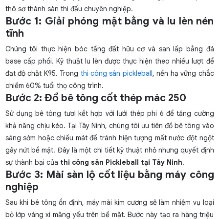
thô sơ thành sàn thi đấu chuyên nghiệp.
Bước 1: Giải phóng mặt bằng và lu lèn nén
tĩnh
Chúng tôi thực hiện bóc tầng đất hữu cơ và san lấp bằng đá
base cấp phối. Kỹ thuật lu lèn được thực hiện theo nhiều lượt để
đạt độ chặt K95. Trong
thi công sân pickleball
, nền hạ vững chắc
chiếm 60% tuổi thọ công trình.
Bước 2: Đổ bê tông cốt thép mác 250
Sử dụng bê tông tươi kết hợp với lưới thép phi 6 để tăng cường
khả năng chịu kéo. Tại Tây Ninh, chúng tôi ưu tiên đổ bê tông vào
sáng sớm hoặc chiều mát để tránh hiện tượng mất nước đột ngột
gây nứt bề mặt. Đây là một chi tiết kỹ thuật nhỏ nhưng quyết định
sự thành bại của
thi công sân Pickleball tại Tây Ninh
.
Bước 3: Mài sàn lộ cốt liệu bằng máy công
nghiệp
Sau khi bê tông ổn định, máy mài kim cương sẽ làm nhiệm vụ loại
bỏ lớp váng xi măng yếu trên bề mặt. Bước này tạo ra hàng triệu