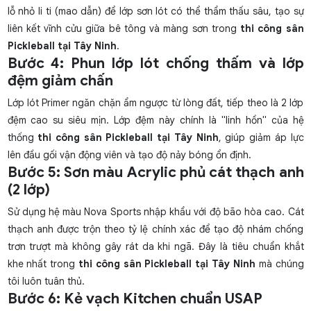
lỗ nhỏ li ti (mao dẫn) để lớp sơn lót có thể thẩm thấu sâu, tạo sự
liên kết vĩnh cửu giữa bê tông và màng sơn trong
thi công sân
Pickleball tại Tây Ninh
.
Bước 4: Phun lớp lót chống thấm và lớp
đệm giảm chấn
Lớp lót Primer ngăn chặn ẩm ngược từ lòng đất, tiếp theo là 2 lớp
đệm cao su siêu mịn. Lớp đệm này chính là "linh hồn" của hệ
thống
thi công sân Pickleball tại Tây Ninh
, giúp giảm áp lực
lên đầu gối vận động viên và tạo độ nảy bóng ổn định.
Bước 5: Sơn màu Acrylic phủ cát thạch anh
(2 lớp)
Sử dụng hệ màu Nova Sports nhập khẩu với độ bão hòa cao. Cát
thạch anh được trộn theo tỷ lệ chính xác để tạo độ nhám chống
trơn trượt mà không gây rát da khi ngã. Đây là tiêu chuẩn khắt
khe nhất trong
thi công sân Pickleball tại Tây Ninh
mà chúng
tôi luôn tuân thủ.
Bước 6: Kẻ vạch Kitchen chuẩn USAP