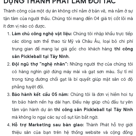
DỰNG THÀNH PHÁT LÀM ĐỐI TÁC
Thành công của một dự án không chỉ nằm ở bản vẽ, mà nằm ở sự
tận tâm của người thầu. Chúng tôi mang đến 04 giá trị cốt lõi mà
ít đơn vị nào có được.
Làm chủ công nghệ vật liệu:
Chúng tôi nhập khẩu trực tiếp
các dòng sơn thể thao từ Mỹ và Châu Âu, loại bỏ chi phí
trung gian để mang lại giá gốc cho khách hàng
thi công
sân Pickleball tại Tây Ninh
.
Đội ngũ thợ "nghệ nhân":
Những người thợ của chúng tôi
có hàng nghìn giờ đứng máy mài và gạt sơn màu. Sự tỉ mỉ
trong từng đường chổi gạt là bí quyết giúp mặt sân có độ
phẳng tuyệt đối.
Bảo hành kết cấu 05 năm:
Chúng tôi là đơn vị hiếm hoi tự
tin bảo hành nền hạ dài hạn. Điều này giúp chủ đầu tư yên
tâm vận hành dự án
thi công sân Pickleball tại Tây Ninh
mà không lo ngại các sự cố sụt lún bất ngờ.
Hỗ trợ Marketing sau bàn giao:
Thành Phát hỗ trợ giới
thiệu sân của bạn trên hệ thống website và cộng đồng