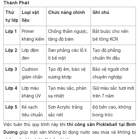
Thành Phát
Thứ
Loại vật
Chức năng chính
Ghi chú
tự lớp
liệu
Lớp 1
Primer
Chống thấm ngược,
Bắt buộc cho nền
kháng kiềm
tăng độ bám
bê tông KCN
Lớp 2
Lớp đệm
San phẳng các lỗ li
Tạo độ phẳng
đen
ti bề mặt
chuẩn thi đấu
Lớp 3
Cushion
Tạo độ êm, bảo vệ
Bảo vệ người chơi
giảm chấn
xương khớp
chuyên nghiệp
Lớp 4
Lớp màu
Tạo màu sắc, phản
Giữ màu sắc tươi mới
kháng UV
xạ nhiệt
trên 7 năm
Lớp 5
Kẻ vạch
Sơn Acrylic trắng
Độ bền cao, không
tiêu chuẩn
sắc nét
bong tróc
Việc tuân thủ quy trình này khi
thi công sân Pickleball tại Bình
Dương
giúp mặt sân không bị đọng nước sau mưa và không bị