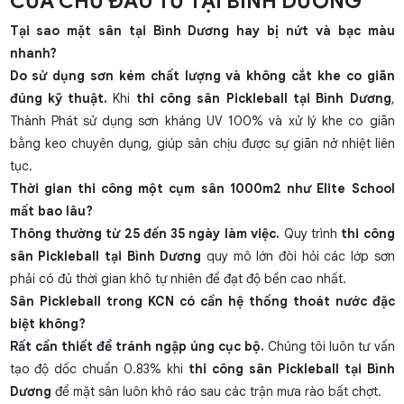
CỦA CHỦ ĐẦU TƯ TẠI BÌNH DƯƠNG
Tại sao mặt sân tại Bình Dương hay bị nứt và bạc màu
nhanh?
Do sử dụng sơn kém chất lượng và không cắt khe co giãn
đúng kỹ thuật.
Khi
thi công sân Pickleball tại Bình Dương
,
Thành Phát sử dụng sơn kháng UV 100% và xử lý khe co giãn
bằng keo chuyên dụng, giúp sân chịu được sự giãn nở nhiệt liên
tục.
Thời gian thi công một cụm sân 1000m2 như Elite School
mất bao lâu?
Thông thường từ 25 đến 35 ngày làm việc.
Quy trình
thi công
sân Pickleball tại Bình Dương
quy mô lớn đòi hỏi các lớp sơn
phải có đủ thời gian khô tự nhiên để đạt độ bền cao nhất.
Sân Pickleball trong KCN có cần hệ thống thoát nước đặc
biệt không?
Rất cần thiết để tránh ngập úng cục bộ.
Chúng tôi luôn tư vấn
tạo độ dốc chuẩn 0.83% khi
thi công sân Pickleball tại Bình
Dương
để mặt sân luôn khô ráo sau các trận mưa rào bất chợt.