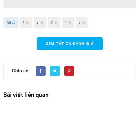
Tất cả
1
2
3
4
5
XEM TẤT CẢ ĐÁNH GIÁ
Chia sẻ
Bài viết liên quan