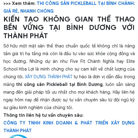
>>> Xem thêm:
THI CÔNG SÂN PICKLEBALL TẠI BÌNH CHÁNH:
GIÁ RẺ, NHANH CHÓNG
KIẾN TẠO KHÔNG GIAN THỂ THAO
BỀN VỮNG TẠI BÌNH DƯƠNG VỚI
THÀNH PHÁT
Sở hữu một mặt sân thể thao chuẩn quốc tế không chỉ là nâng
tầm giá trị hạ tầng mà còn là đầu tư vào sức khỏe cộng đồng và
học đường. Những dự án như Five Fit Chánh Nghĩa hay Elite
School Hòa Lợi là minh chứng cho sự cam kết về chất lượng của
chúng tôi.
XÂY DỰNG THÀNH PHÁT
tự hào là đơn vị dẫn đầu trong
mảng
thi công sân Pickleball tại Bình Dương
, luôn sẵn sàng
mang đến giải pháp tối ưu nhất cho mọi khách hàng. Hãy liên hệ
ngay hôm nay để nhận được sự tư vấn chuyên sâu từ đội ngũ kỹ
sư giàu kinh nghiệm của chúng tôi.
Thông tin liên hệ tư vấn chuyên sâu:
CÔNG TY TNHH KINH DOANH & PHÁT TRIỂN XÂY DỰNG
THÀNH PHÁT