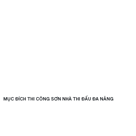
MỤC ĐÍCH THI CÔNG SƠN NHÀ THI ĐẤU ĐA NĂNG