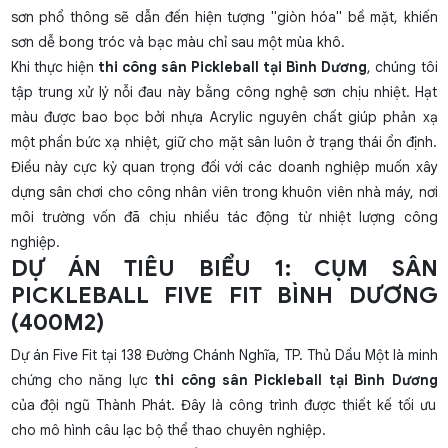
sơn phổ thông sẽ dẫn đến hiện tượng "giòn hóa" bề mặt, khiến
sơn dễ bong tróc và bạc màu chỉ sau một mùa khô.
Khi thực hiện
thi công sân Pickleball tại Bình Dương
, chúng tôi
tập trung xử lý nỗi đau này bằng công nghệ sơn chịu nhiệt. Hạt
màu được bao bọc bởi nhựa Acrylic nguyên chất giúp phản xạ
một phần bức xạ nhiệt, giữ cho mặt sân luôn ở trạng thái ổn định.
Điều này cực kỳ quan trọng đối với các doanh nghiệp muốn xây
dựng sân chơi cho công nhân viên trong khuôn viên nhà máy, nơi
môi trường vốn đã chịu nhiều tác động từ nhiệt lượng công
nghiệp.
DỰ ÁN TIÊU BIỂU 1: CỤM SÂN
PICKLEBALL FIVE FIT BÌNH DƯƠNG
(400M2)
Dự án Five Fit tại 138 Đường Chánh Nghĩa, TP. Thủ Dầu Một là minh
chứng cho năng lực
thi công sân Pickleball tại Bình Dương
của đội ngũ Thành Phát. Đây là công trình được thiết kế tối ưu
cho mô hình câu lạc bộ thể thao chuyên nghiệp.