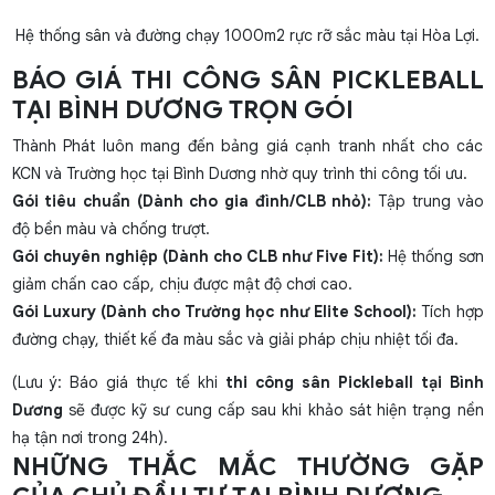
Hệ thống sân và đường chạy 1000m2 rực rỡ sắc màu tại Hòa Lợi.
BÁO GIÁ THI CÔNG SÂN PICKLEBALL
TẠI BÌNH DƯƠNG TRỌN GÓI
Thành Phát luôn mang đến bảng giá cạnh tranh nhất cho các
KCN và Trường học tại Bình Dương nhờ quy trình thi công tối ưu.
Gói tiêu chuẩn (Dành cho gia đình/CLB nhỏ):
Tập trung vào
độ bền màu và chống trượt.
Gói chuyên nghiệp (Dành cho CLB như Five Fit):
Hệ thống sơn
giảm chấn cao cấp, chịu được mật độ chơi cao.
Gói Luxury (Dành cho Trường học như Elite School):
Tích hợp
đường chạy, thiết kế đa màu sắc và giải pháp chịu nhiệt tối đa.
(Lưu ý: Báo giá thực tế khi
thi công sân Pickleball tại Bình
Dương
sẽ được kỹ sư cung cấp sau khi khảo sát hiện trạng nền
hạ tận nơi trong 24h).
NHỮNG THẮC MẮC THƯỜNG GẶP