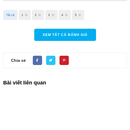
Tất cả
1
2
3
4
5
XEM TẤT CẢ ĐÁNH GIÁ
Chia sẻ
Bài viết liên quan