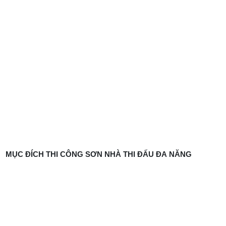
MỤC ĐÍCH THI CÔNG SƠN NHÀ THI ĐẤU ĐA NĂNG