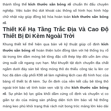
thành tổng thể
kích thước sân bóng rổ
chuẩn thi đấu chuyên
nghiệp. Việc tuân thủ dứt khoát các thông số hình học hình hộp
chữ nhật này giúp đồng bộ hóa hoàn toàn
kích thước sân bóng
rổ
.
Thiết Kế Hạ Tầng Trắc Địa Và Cao Độ
Thiết Bị Đi Kèm Ngoài Trời
Khung thiết kế thể hiện qua bản vẽ kỹ thuật giúp cố định
kích
thước sân bóng rổ
hoàn thiện luôn đồng tâm với hệ thống trụ rổ
tải trọng lớn dầm móng bê tông đặc cốt thép lớp đôi uốn âm chịu
ứng suất cắt ngang cực hạn. Mọi khuyết tật dịch chuyển địa chất
ngầm dưới đáy sàn bê tông móng thô do thiếu công tác lu lèn cơ
học đá dăm cấp phối K98 sẽ làm nghiêng lệch cao độ hình học của
bảng rổ thiết bị đi kèm. Sự ổn định của nền kết cấu bê tông thô
ngoài trời bảo vệ tính toàn vẹn vật lý cho
kích thước sân bóng
rổ
. Sự phân bộ lực giữa khối dầm cứng cố định và chuyển vị co
giãn tự do của mảng sàn phẳng diện tích lớn bảo vệ hệ thống
màng keo phủ khỏi trạng thái rách nứt bong tróc mảng lớn kéo dài