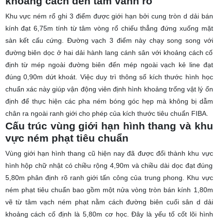
khoảng cách đến tâm vành rổ
Khu vực ném rổ ghi 3 điểm được giới hạn bởi cung tròn d dải bán
kính đạt 6,75m tính từ tâm vòng rổ chiếu thẳng đứng xuống mặt
sàn kết cấu cứng. Đường
vạch 3 điểm
này chạy song song với
đường biên dọc ở hai dải hành lang cánh sân với khoảng cách cố
định từ mép ngoài đường biên đến mép ngoài vạch kẻ line đạt
đúng 0,90m dứt khoát. Việc duy trì thông số kích thước hình học
chuẩn xác này giúp vận động viên định hình khoảng trống vật lý ổn
định để thực hiện các pha ném bóng góc hẹp mà không bị dẫm
chân ra ngoài ranh giới cho phép của
kích thước tiêu chuẩn FIBA
.
Cấu trúc vùng giới hạn hình thang và khu
vực ném phạt tiêu chuẩn
Vùng giới hạn hình thang cũ hiện nay đã được đổi thành khu vực
hình hộp chữ nhật có chiều rộng 4,90m và chiều dài dọc đạt đúng
5,80m phân định rõ ranh giới tấn công của trung phong. Khu vực
ném phạt tiêu chuẩn bao gồm một nửa vòng tròn bán kính 1,80m
vẽ từ tâm vạch ném phạt nằm cách đường biên cuối sân d dải
khoảng cách cố định là 5,80m cơ học. Đây là yếu tố cốt lõi hình