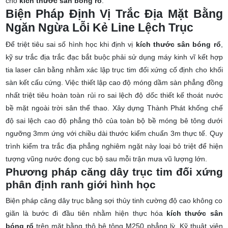
cho
kích thước sân bóng rổ
.
Biện Pháp Định Vị Trắc Địa Mặt Bằng
Ngăn Ngừa Lỗi Kẻ Line Lệch Trục
Để triệt tiêu sai số hình học khi định vị
kích thước sân bóng rổ
,
kỹ sư trắc địa trắc đạc bắt buộc phải sử dụng máy kinh vĩ kết hợp
tia laser cân bằng nhằm xác lập trục tim đối xứng cố định cho khối
sàn kết cấu cứng. Việc thiết lập cao độ móng dầm sàn phẳng đồng
nhất triệt tiêu hoàn toàn rủi ro sai lệch độ dốc thiết kế thoát nước
bề mặt ngoài trời sân thể thao. Xây dựng Thành Phát khống chế
độ sai lệch cao độ phẳng thô của toàn bộ bề móng bê tông dưới
ngưỡng 3mm ứng với chiều dài thước kiểm chuẩn 3m thực tế. Quy
trình kiểm tra trắc địa phẳng nghiêm ngặt này loại bỏ triệt để hiện
tượng vũng nước đọng cục bộ sau mỗi trận mưa vũ lượng lớn.
Phương pháp căng dây trục tim đối xứng
phân định ranh giới hình học
Biện pháp căng dây trục bằng sợi thủy tinh cường độ cao không co
giãn là bước đi đầu tiên nhằm hiện thực hóa
kích thước sân
bóng rổ
trên mặt bằng thô bê tông M250 phẳng lỳ. Kỹ thuật viên