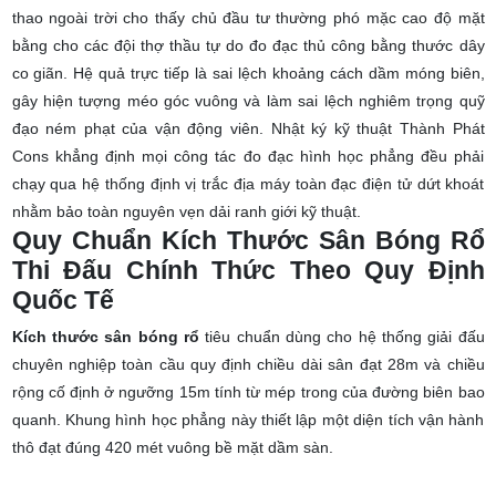
thao ngoài trời cho thấy chủ đầu tư thường phó mặc cao độ mặt
bằng cho các đội thợ thầu tự do đo đạc thủ công bằng thước dây
co giãn. Hệ quả trực tiếp là sai lệch khoảng cách dầm móng biên,
gây hiện tượng méo góc vuông và làm sai lệch nghiêm trọng quỹ
đạo ném phạt của vận động viên. Nhật ký kỹ thuật Thành Phát
Cons khẳng định mọi công tác đo đạc hình học phẳng đều phải
chạy qua hệ thống định vị trắc địa máy toàn đạc điện tử dứt khoát
nhằm bảo toàn nguyên vẹn dải ranh giới kỹ thuật.
Quy Chuẩn Kích Thước Sân Bóng Rổ
Thi Đấu Chính Thức Theo Quy Định
Quốc Tế
Kích thước sân bóng rổ
tiêu chuẩn dùng cho hệ thống giải đấu
chuyên nghiệp toàn cầu quy định chiều dài sân đạt 28m và chiều
rộng cố định ở ngưỡng 15m tính từ mép trong của đường biên bao
quanh. Khung hình học phẳng này thiết lập một diện tích vận hành
thô đạt đúng 420 mét vuông bề mặt dầm sàn.