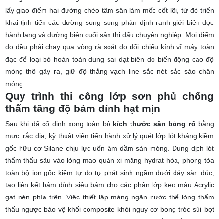
lấy giao điểm hai đường chéo tâm sân làm mốc cốt lõi, từ đó triển
khai tịnh tiến các đường song song phân định ranh giới biên dọc
hành lang và đường biên cuối sân thi đấu chuyên nghiệp. Mọi điểm
đo đều phải chạy qua vòng rà soát đo đối chiếu kính vĩ máy toàn
đạc để loại bỏ hoàn toàn dung sai dạt biên do biến động cao độ
móng thô gây ra, giữ độ thẳng vạch line sắc nét sắc sảo chân
móng.
Quy trình thi công lớp sơn phủ chống
thấm tăng độ bám dính hạt mịn
Sau khi đã cố định xong toàn bộ
kích thước sân bóng rổ
bằng
mực trắc địa, kỹ thuật viên tiến hành xử lý quét lớp lót kháng kiềm
gốc hữu cơ Silane chịu lực uốn âm dầm sàn móng. Dung dịch lót
thẩm thấu sâu vào lòng mao quản xi măng hydrat hóa, phong tỏa
toàn bộ ion gốc kiềm tự do tự phát sinh ngầm dưới đáy sàn đúc,
tạo liên kết bám dính siêu bám cho các phân lớp keo màu Acrylic
gạt nén phía trên. Việc thiết lập màng ngăn nước thể lỏng thẩm
thấu ngược bảo vệ khối composite khỏi nguy cơ bong tróc sủi bọt