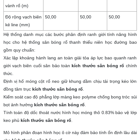
vành rổ (m)
Độ rộng vạch biên
50,00
50,00
50,00
kẻ line (mm)
Hệ thống danh mục các bước phân định ranh giới tính năng hình
học cho hệ thống sân bóng rổ thanh thiếu niên học đường bao
gồm quy chuẩn:
Xác lập khoảng hành lang an toàn giải tỏa áp lực bao quanh ranh
giới vạch biên cuối sân bảo toàn
kích thước sân bóng rổ
chính
thức.
Định vị hố móng cột rổ neo giữ khung dầm chịu tải trọng kéo lớn
đồng tâm trục
kích thước sân bóng rổ
.
Kiểm soát cao độ phẳng lớp màng keo polyme chống bong tróc sủi
bọt ảnh hưởng
kích thước sân bóng rổ
.
Tính toán độ dốc thoát nước hình học móng thô 0.83% bảo vệ lớp
keo phủ
kích thước sân bóng rổ
.
Mô hình phân đoạn hình học ô cờ này đảm bảo tính ổn định lâu dài