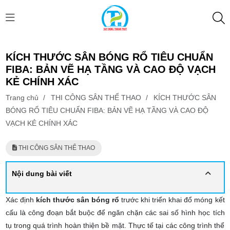
KÍCH THƯỚC SÂN BÓNG RỔ TIÊU CHUẨN
FIBA: BẢN VẼ HẠ TẦNG VÀ CAO ĐỘ VẠCH
KẺ CHÍNH XÁC
Trang chủ
/
THI CÔNG SÂN THỂ THAO
/
KÍCH THƯỚC SÂN
BÓNG RỔ TIÊU CHUẨN FIBA: BẢN VẼ HẠ TẦNG VÀ CAO ĐỘ
VẠCH KẺ CHÍNH XÁC
THI CÔNG SÂN THỂ THAO
Nội dung bài viết
Xác định
kích thước sân bóng rổ
trước khi triển khai đổ móng kết
cấu là công đoạn bắt buộc để ngăn chặn các sai số hình học tích
tụ trong quá trình hoàn thiện bề mặt. Thực tế tại các công trình thể