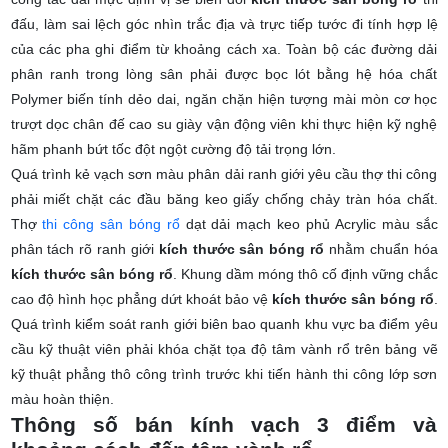
đấu, làm sai lệch góc nhìn trắc địa và trực tiếp tước đi tính hợp lệ
của các pha ghi điểm từ khoảng cách xa. Toàn bộ các đường dải
phân ranh trong lòng sân phải được bọc lót bằng hệ hóa chất
Polymer biến tính dẻo dai, ngăn chặn hiện tượng mài mòn cơ học
trượt dọc chân đế cao su giày vận động viên khi thực hiện kỹ nghệ
hãm phanh bứt tốc đột ngột cường độ tải trọng lớn.
Quá trình kẻ vạch sơn màu phân dải ranh giới yêu cầu thợ thi công
phải miết chặt các đầu băng keo giấy chống chảy tràn hóa chất.
Thợ
thi công sân bóng rổ
dạt dải mạch keo phủ Acrylic màu sắc
phân tách rõ ranh giới
kích thước sân bóng rổ
nhằm chuẩn hóa
kích thước sân bóng rổ
. Khung dầm móng thô cố định vững chắc
cao độ hình học phẳng dứt khoát bảo vệ
kích thước sân bóng rổ
.
Quá trình kiểm soát ranh giới biên bao quanh khu vực ba điểm yêu
cầu kỹ thuật viên phải khóa chặt tọa độ tâm vành rổ trên bảng vẽ
kỹ thuật phẳng thô công trình trước khi tiến hành thi công lớp sơn
màu hoàn thiện.
Thông số bán kính vạch 3 điểm và