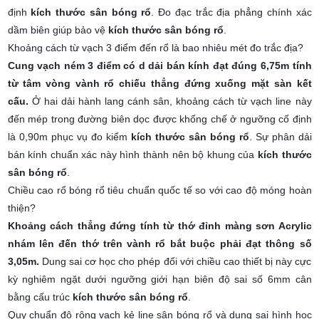
định
kích thước sân bóng rổ
. Đo đạc trắc địa phẳng chính xác
dầm biên giúp bảo vệ
kích thước sân bóng rổ
.
Khoảng cách từ vạch 3 điểm đến rổ là bao nhiêu mét đo trắc địa?
Cung vạch ném 3 điểm có d dải bán kính đạt đúng 6,75m tính
từ tâm vòng vành rổ chiếu thẳng đứng xuống mặt sàn kết
cấu.
Ở hai dải hành lang cánh sân, khoảng cách từ vạch line này
đến mép trong đường biên dọc được khống chế ở ngưỡng cố định
là 0,90m phục vụ đo kiểm
kích thước sân bóng rổ
. Sự phân dải
bán kính chuẩn xác này hình thành nên bộ khung của
kích thước
sân bóng rổ
.
Chiều cao rổ bóng rổ tiêu chuẩn quốc tế so với cao độ móng hoàn
thiện?
Khoảng cách thẳng đứng tính từ thớ đỉnh màng sơn Acrylic
nhám lên đến thớ trên vành rổ bắt buộc phải đạt thông số
3,05m.
Dung sai cơ học cho phép đối với chiều cao thiết bị này cực
kỳ nghiêm ngặt dưới ngưỡng giới hạn biên độ sai số 6mm cân
bằng cấu trúc
kích thước sân bóng rổ
.
Quy chuẩn độ rộng vạch kẻ line sân bóng rổ và dung sai hình học