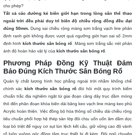
cho phép?
Tất cả các đường kẻ biên giới hạn trong lòng sân thể thao
ngoài trời đều phải duy trì biên độ chiều rộng đồng đều đạt
đúng 50mm.
Dung sai chiều rộng màng sơn trắng vạch line phân
định ranh giới không được vượt quá ngưỡng giới hạn sai số 2mm
định hình
kích thước sân bóng rổ
. Màng sơn trắng sắc nét phản
ánh độ hoàn hảo vật lý của
kích thước sân bóng rổ
.
Phương Pháp Đồng Kỹ Thuật Đảm
Bảo Đúng Kích Thước Sân Bóng Rổ
Quản lý chất lượng hình học phẳng ngoài trời nhằm khống chế
chính xác
kích thước sân bóng rổ
đòi hỏi một quy trình kiểm
chuẩn trắc địa nghiêm ngặt từ giai đoạn căng dây trục dầm móng
thô đến phân đoạn khóa biên dải băng keo vạch line màng keo phủ
Acrylic hoàn thiện. Việc đồng bộ hóa thông số chiều dài chiều rộng
tiêu chuẩn phối hợp hệ thép sàn lớp đôi chịu uốn uốn âm dầm dọc
loại bỏ triệt để nguy cơ sụt lún lệch kết cấu, giữ vững cao độ vành
rổ luôn vuông góc đồng tâm trục thiết bị đi kèm. Đội ngũ chuyên