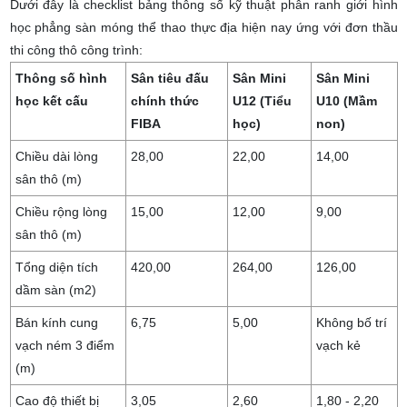
Dưới đây là checklist bảng thông số kỹ thuật phân ranh giới hình
học phẳng sàn móng thể thao thực địa hiện nay ứng với đơn thầu
thi công thô công trình:
Thông số hình
Sân tiêu đấu
Sân Mini
Sân Mini
học kết cấu
chính thức
U12 (Tiểu
U10 (Mầm
FIBA
học)
non)
Chiều dài lòng
28,00
22,00
14,00
sân thô (m)
Chiều rộng lòng
15,00
12,00
9,00
sân thô (m)
Tổng diện tích
420,00
264,00
126,00
dầm sàn (m2)
Bán kính cung
6,75
5,00
Không bố trí
vạch ném 3 điểm
vạch kẻ
(m)
Cao độ thiết bị
3,05
2,60
1,80 - 2,20