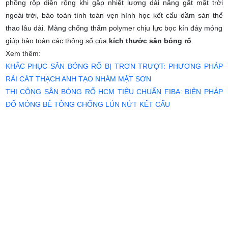
phồng rộp diện rộng khi gặp nhiệt lượng dải nắng gắt mặt trời
ngoài trời, bảo toàn tính toàn vẹn hình học kết cấu dầm sàn thể
thao lâu dài. Màng chống thấm polymer chịu lực bọc kín đáy móng
giúp bảo toàn các thông số của
kích thước sân bóng rổ
.
Xem thêm:
KHẮC PHỤC SÂN BÓNG RỔ BỊ TRƠN TRƯỢT: PHƯƠNG PHÁP
RẢI CÁT THẠCH ANH TẠO NHÁM MẶT SƠN
THI CÔNG SÂN BÓNG RỔ HCM TIÊU CHUẨN FIBA: BIỆN PHÁP
ĐỔ MÓNG BÊ TÔNG CHỐNG LÚN NỨT KẾT CẤU