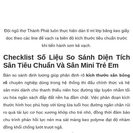
Đội ngũ thợ Thành Phát luôn thực hiện dán tỉ mỉ lớp băng keo giấy
dọc theo các line để vạch ra biên độ kích thước tiêu chuẩn trước
khi tiến hành sơn kẻ vạch.
Checklist Số Liệu So Sánh Diện Tích
Sân Tiêu Chuẩn Và Sân Mini Trẻ Em
Bản so sánh định lượng giúp phân định rõ
kích thước sân bóng
rổ
chuyên nghiệp dùng trong hệ thống thi đấu chính thức và hệ
sân mini dành cho thanh thiếu niên học đường tập luyện nhằm tối
ưu hóa ngân sách đắp đất nền hạ đầm chặt. Việc phân đoạn kích
thước hình học phù hợp với từng lứa tuổi học đường ngăn chặn rủi
ro quá tải lực cơ học xương khớp cho trẻ nhỏ, đồng thời đảm bảo
chu trình phản hồi lực nén ma sát màng keo polyme đạt độ nhám
đồng khối chống lướt trượt ngã.