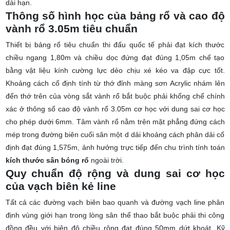
dài hạn.
Thông số hình học của bảng rổ và cao độ
vành rổ 3.05m tiêu chuẩn
Thiết bị bảng rổ tiêu chuẩn thi đấu quốc tế phải đạt kích thước
chiều ngang 1,80m và chiều dọc đứng đạt đúng 1,05m chế tạo
bằng vật liệu kính cường lực dẻo chịu xé kéo va đập cực tốt.
Khoảng cách cố định tính từ thớ đỉnh màng sơn Acrylic nhám lên
đến thớ trên của vòng sắt vành rổ bắt buộc phải khống chế chính
xác ở thông số
cao độ vành rổ 3.05m
cơ học với dung sai cơ học
cho phép dưới 6mm. Tâm vành rổ nằm trên mặt phẳng đứng cách
mép trong đường biên cuối sân một d dải khoảng cách phân dải cố
định đạt đúng 1,575m, ảnh hưởng trực tiếp đến chu trình tính toán
kích thước sân bóng rổ
ngoài trời.
Quy chuẩn độ rộng và dung sai cơ học
của vạch biên kẻ line
Tất cả các đường vạch biên bao quanh và đường vạch line phân
định vùng giới hạn trong lòng sân thể thao bắt buộc phải thi công
đồng đều với biên độ chiều rộng đạt đúng 50mm dứt khoát. Kỹ