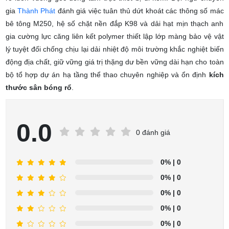
gia
Thành Phát
đánh giá việc tuân thủ dứt khoát các thông số mác
bê tông M250, hệ số chặt nền đắp K98 và dải hạt mịn thạch anh
gia cường lực căng liên kết polymer thiết lập lớp màng bảo vệ vật
lý tuyệt đối chống chịu lại dải nhiệt độ môi trường khắc nghiệt biến
động địa chất, giữ vững giá trị thặng dư bền vững dài hạn cho toàn
bộ tổ hợp dự án hạ tầng thể thao chuyên nghiệp và ổn định
kích
thước sân bóng rổ
.
0.0
0 đánh giá
0%
| 0
0%
| 0
0%
| 0
0%
| 0
0%
| 0