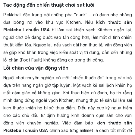
Tác động đến chiến thuật chơi sát lưới
Pickleball đặc trưng bởi những pha "dunk" – cú đánh nhẹ nhàng
đưa bóng rơi vào khu vực Kitchen. Nếu
kích thước sân
Pickleball chuẩn USA
bị làm sai khiến vạch Kitchen ngắn lại,
người chơi dễ dàng bước vào tấn công hơn, làm mất đi tính chiến
thuật kiềm tỏa. Ngược lại, nếu vạch dài hơn thực tế, vận động viên
sẽ gặp khó khăn trong việc kiểm soát vị trí đứng, dẫn đến những
lỗi chân (Foot Fault) không đáng có trong thi công.
Lỗi chân của vận động viên
Người chơi chuyên nghiệp có một "chiếc thước đo" trong não bộ
dựa trên hàng ngàn giờ tập luyện. Một vạch kẻ sai lệch khiến họ
mất cảm giác về không gian. Khi thực hiện cú đánh, họ tin rằng
mình đang đứng ngoài vạch Kitchen, nhưng thực tế sân lại làm sai
kích thước khiến họ bị xử thua điểm. Điều này cực kỳ nguy hiểm
cho các chủ đầu tư định hướng kinh doanh cụm sân cho vận
động viên chuyên nghiệp. Việc đảm bảo
kích thước sân
Pickleball chuẩn USA
chính xác từng milimet là cách tốt nhất để