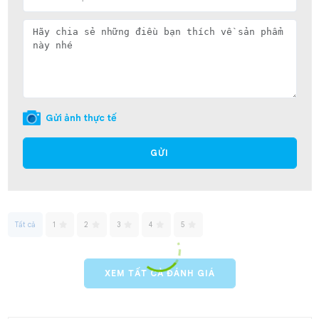
Gửi ảnh thực tế
GỬI
Tất cả
1
2
3
4
5
XEM TẤT CẢ ĐÁNH GIÁ