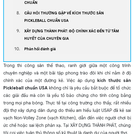
CHUẨN
CÂU HỎI THƯỜNG GẶP VỀ KÍCH THƯỚC SÂN
PICKLEBALL CHUẨN USA
XÂY DỰNG THÀNH PHÁT: ĐỘ CHÍNH XÁC ĐẾN TỪ TÂM
HUYẾT CỦA CHUYÊN GIA
Phản hồi đánh giá
Trong thi công sân thể thao, ranh giới giữa một công trình
chuyên nghiệp và một bãi tập phong trào đôi khi chỉ nằm ở độ
chính xác của một đường kẻ. Việc áp dụng
kích thước sân
Pickleball chuẩn USA
không chỉ là yêu cầu bắt buộc để tổ chức
các giải đấu mà còn là yếu tố bảo chứng cho tính công bằng
trong mọi pha bóng. Thực tế tại công trường cho thấy, rất nhiều
đội thợ xây dựng dân dụng do thiếu am hiểu luật USAP đã kẻ sai
vạch Non-Volley Zone (vạch Kitchen), dẫn đến việc người chơi bị
ức chế hoặc sai lệch phản xạ. Tại XÂY DỰNG THÀNH PHÁT, chúng
tôi coi việc tuân thủ thông số kỹ thuật là danh dự của người thợ.