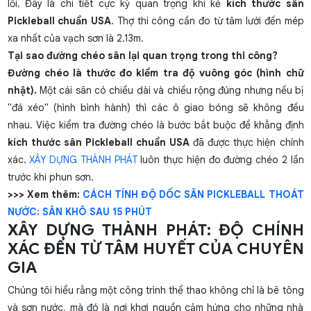
lỗi. Đây là chi tiết cực kỳ quan trọng khi kẻ
kích thước sân
Pickleball chuẩn USA
. Thợ thi công cần đo từ tâm lưới đến mép
xa nhất của vạch sơn là 2.13m.
Tại sao đường chéo sân lại quan trọng trong thi công?
Đường chéo là thước đo kiểm tra độ vuông góc (hình chữ
nhật).
Một cái sân có chiều dài và chiều rộng đúng nhưng nếu bị
"đá xéo" (hình bình hành) thì các ô giao bóng sẽ không đều
nhau. Việc kiểm tra đường chéo là bước bắt buộc để khẳng định
kích thước sân Pickleball chuẩn USA
đã được thực hiện chính
xác.
XÂY DỰNG THÀNH PHÁT
luôn thực hiện đo đường chéo 2 lần
trước khi phun sơn.
>>> Xem thêm:
CÁCH TÍNH ĐỘ DỐC SÂN PICKLEBALL THOÁT
NƯỚC: SÂN KHÔ SAU 15 PHÚT
XÂY DỰNG THÀNH PHÁT: ĐỘ CHÍNH
XÁC ĐẾN TỪ TÂM HUYẾT CỦA CHUYÊN
GIA
Chúng tôi hiểu rằng một công trình thể thao không chỉ là bê tông
và sơn nước, mà đó là nơi khơi nguồn cảm hứng cho những nhà