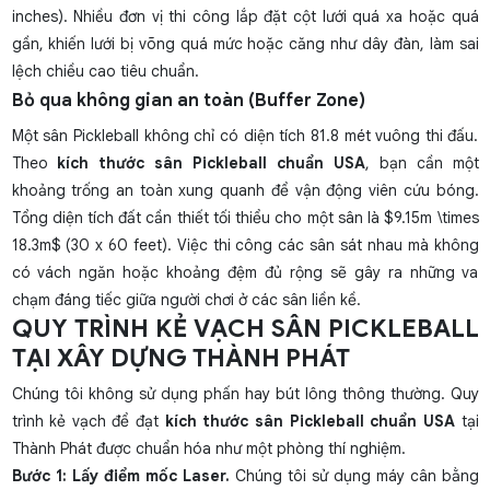
inches). Nhiều đơn vị thi công lắp đặt cột lưới quá xa hoặc quá
gần, khiến lưới bị võng quá mức hoặc căng như dây đàn, làm sai
lệch chiều cao tiêu chuẩn.
Bỏ qua không gian an toàn (Buffer Zone)
Một sân Pickleball không chỉ có diện tích 81.8 mét vuông thi đấu.
Theo
kích thước sân Pickleball chuẩn USA
, bạn cần một
khoảng trống an toàn xung quanh để vận động viên cứu bóng.
Tổng diện tích đất cần thiết tối thiểu cho một sân là $9.15m \times
18.3m$ (30 x 60 feet). Việc thi công các sân sát nhau mà không
có vách ngăn hoặc khoảng đệm đủ rộng sẽ gây ra những va
chạm đáng tiếc giữa người chơi ở các sân liền kề.
QUY TRÌNH KẺ VẠCH SÂN PICKLEBALL
TẠI XÂY DỰNG THÀNH PHÁT
Chúng tôi không sử dụng phấn hay bút lông thông thường. Quy
trình kẻ vạch để đạt
kích thước sân Pickleball chuẩn USA
tại
Thành Phát được chuẩn hóa như một phòng thí nghiệm.
Bước 1: Lấy điểm mốc Laser.
Chúng tôi sử dụng máy cân bằng