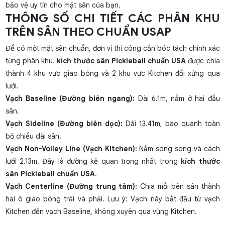
bảo vệ uy tín cho mặt sân của bạn.
THÔNG SỐ CHI TIẾT CÁC PHÂN KHU
TRÊN SÂN THEO CHUẨN USAP
Để có một mặt sân chuẩn, đơn vị thi công cần bóc tách chính xác
từng phân khu.
kích thước sân Pickleball chuẩn USA
được chia
thành 4 khu vực giao bóng và 2 khu vực Kitchen đối xứng qua
lưới.
Vạch Baseline (Đường biên ngang):
Dài 6.1m, nằm ở hai đầu
sân.
Vạch Sideline (Đường biên dọc):
Dài 13.41m, bao quanh toàn
bộ chiều dài sân.
Vạch Non-Volley Line (Vạch Kitchen):
Nằm song song và cách
lưới 2.13m. Đây là đường kẻ quan trọng nhất trong
kích thước
sân Pickleball chuẩn USA
.
Vạch Centerline (Đường trung tâm):
Chia mỗi bên sân thành
hai ô giao bóng trái và phải. Lưu ý: Vạch này bắt đầu từ vạch
Kitchen đến vạch Baseline, không xuyên qua vùng Kitchen.