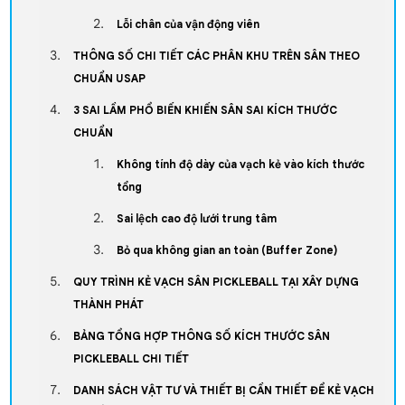
Lỗi chân của vận động viên
THÔNG SỐ CHI TIẾT CÁC PHÂN KHU TRÊN SÂN THEO
CHUẨN USAP
3 SAI LẦM PHỔ BIẾN KHIẾN SÂN SAI KÍCH THƯỚC
CHUẨN
Không tính độ dày của vạch kẻ vào kích thước
tổng
Sai lệch cao độ lưới trung tâm
Bỏ qua không gian an toàn (Buffer Zone)
QUY TRÌNH KẺ VẠCH SÂN PICKLEBALL TẠI XÂY DỰNG
THÀNH PHÁT
BẢNG TỔNG HỢP THÔNG SỐ KÍCH THƯỚC SÂN
PICKLEBALL CHI TIẾT
DANH SÁCH VẬT TƯ VÀ THIẾT BỊ CẦN THIẾT ĐỂ KẺ VẠCH