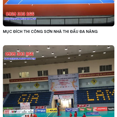
MỤC ĐÍCH THI CÔNG SƠN NHÀ THI ĐẤU ĐA NĂNG