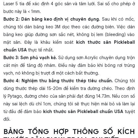
Laser 5 tia để xác định 4 góc sân và tâm lưới. Sai số cho phép ở
bước này là < 1mm.
Bước 2: Dán băng keo định vị chuyên dụng.
Sau khi có mốc,
chúng tôi dán băng keo 3M dọc theo các đường biên. Việc dán
băng keo giúp đường sơn sắc nét, không bị lem (bleeding) vào
mặt sân. Đây là khâu kiểm soát
kích thước sân Pickleball
chuẩn USA
thực tế nhất.
Bước 3: Sơn phủ vạch kẻ.
Sử dụng sơn Acrylic chuyên dụng trộn
cát mịn để tăng độ nhám. Điều này đảm bảo khi bóng rơi trúng
vạch, nó không bị trượt đi một cách bất thường.
Bước 4: Nghiệm thu bằng thước thép tiêu chuẩn.
Chúng tôi
dùng thước thép dài 15-20m để kiểm tra đường chéo. Theo định
lý Pytago, đường chéo của sân phải đạt đúng 14.73m. Nếu con số
này sai lệch dù chỉ 1cm, chúng tôi sẽ thực hiện mài bỏ và làm lại
từ đầu để đảm bảo
kích thước sân Pickleball chuẩn USA
tuyệt
đối.
BẢNG TỔNG HỢP THÔNG SỐ KÍCH