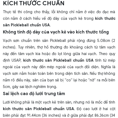
KÍCH THƯỚC CHUẨN
Thực tế thi công cho thấy, lỗi không chỉ nằm ở việc đo đạc mà
còn nằm ở cách hiểu về độ dày của vạch kẻ trong
kích thước
sân Pickleball chuẩn USA
.
Không tính độ dày của vạch kẻ vào kích thước tổng
Vạch sơn chuẩn trên sân Pickleball phải rộng đúng 5.08cm (2
inches). Tuy nhiên, thợ hồ thường đo khoảng cách từ tâm vạch
này đến tâm vạch kia hoặc đo lọt lòng giữa hai vạch. Theo quy
định USAP,
kích thước sân Pickleball chuẩn USA
tính từ mép
ngoài của vạch này đến mép ngoài của vạch đối diện. Nghĩa là
vạch sơn nằm hoàn toàn bên trong diện tích sân. Nếu thợ không
nắm rõ điều này, sân của bạn sẽ bị "co" lại hoặc "nở" ra mỗi bên
5cm, gây sai lệch nghiêm trọng.
Sai lệch cao độ lưới trung tâm
Lưới không phải là một vạch kẻ trên sàn, nhưng nó là mốc để tính
kích thước sân Pickleball chuẩn USA
. Độ cao lưới ở hai cột
biên phải đạt 91.44cm (36 inches) và ở giữa phải đạt 86.36cm (34