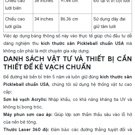
Chiều cao
36 inches
91.44 cm
Đo tại vị trí cột lưới
lưới biên
Chiều cao
34 inches
86.36 cm
Sử dụng dây đai
lưới giữa
giữ tâm lưới
Việc áp dụng bảng thông số này vào thực tế giúp chủ đầu tư dễ
dàng nghiệm thu
kích thước sân Pickleball chuẩn USA
mà
không cần phải là một chuyên gia xây dựng.
DANH SÁCH VẬT TƯ VÀ THIẾT BỊ CẦN
THIẾT ĐỂ KẺ VẠCH CHUẨN
Để đường kẻ bền bỉ trên 5 năm và luôn giữ đúng
kích thước sân
Pickleball chuẩn USA
, chúng tôi sử dụng hệ thống vật tư cao
cấp:
Sơn kẻ vạch Acrylic:
Nhập khẩu, có khả năng kháng tia UV và
không bị bong tróc.
Máy phun sơn cao áp:
Giúp lớp sơn thẩm thấu sâu vào lỗ hở
của nền bê tông.
Thước Laser 360 độ:
Đảm bảo các đường thẳng tuyệt đối và