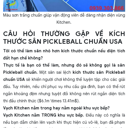
Màu sơn trắng chuẩn giúp vận động viên dễ dàng nhận diện vùng
Kitchen.
CÂU HỎI THƯỜNG GẶP VỀ KÍCH
THƯỚC SÂN PICKLEBALL CHUẨN USA
Tôi có thể làm sân nhỏ hơn kích thước chuẩn nếu diện tích
đất hạn chế không?
Thực tế là bạn có thể làm, nhưng đó sẽ không gọi là sân
Pickleball chuẩn.
Một sân sai lệch
kích thước sân Pickleball
chuẩn USA
sẽ khiến người chơi không thể luyện tập cho các giải
đấu. Tuy nhiên, nếu chỉ phục vụ nhu cầu gia đình, bạn có thể rút
ngắn khoảng đệm nhưng tuyệt đối không nên rút ngắn diện tích
thi đấu chính thức ($6.1m \times 13.41m$).
Vạch Kitchen nằm trong hay nằm ngoài khu vực bếp?
Vạch Kitchen nằm TRONG khu vực bếp.
Điều này có nghĩa là
nếu bạn dẫm chân lên vạch khi thực hiện cú vô-lê, bạn đã phạm