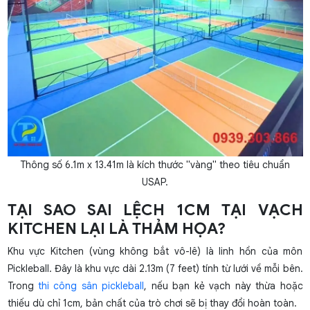
Thông số 6.1m x 13.41m là kích thước "vàng" theo tiêu chuẩn
USAP.
TẠI SAO SAI LỆCH 1CM TẠI VẠCH
KITCHEN LẠI LÀ THẢM HỌA?
Khu vực Kitchen (vùng không bắt vô-lê) là linh hồn của môn
Pickleball. Đây là khu vực dài 2.13m (7 feet) tính từ lưới về mỗi bên.
Trong
thi công sân pickleball
, nếu bạn kẻ vạch này thừa hoặc
thiếu dù chỉ 1cm, bản chất của trò chơi sẽ bị thay đổi hoàn toàn.