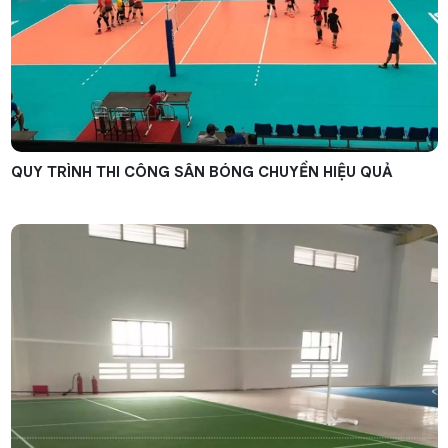
QUY TRÌNH THI CÔNG SÂN BÓNG CHUYỀN HIỆU QUẢ