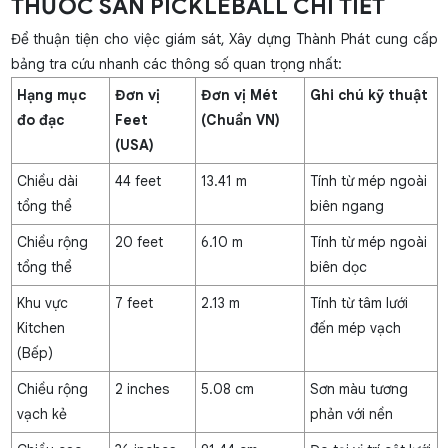
THƯỚC SÂN PICKLEBALL CHI TIẾT
Để thuận tiện cho việc giám sát, Xây dựng Thành Phát cung cấp
bảng tra cứu nhanh các thông số quan trọng nhất:
Hạng mục
Đơn vị
Đơn vị Mét
Ghi chú kỹ thuật
đo đạc
Feet
(Chuẩn VN)
(USA)
Chiều dài
44 feet
13.41 m
Tính từ mép ngoài
tổng thể
biên ngang
Chiều rộng
20 feet
6.10 m
Tính từ mép ngoài
tổng thể
biên dọc
Khu vực
7 feet
2.13 m
Tính từ tâm lưới
Kitchen
đến mép vạch
(Bếp)
Chiều rộng
2 inches
5.08 cm
Sơn màu tương
vạch kẻ
phản với nền