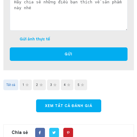
Gửi ảnh thực tế
GỬI
Tất cả
1
2
3
4
5
XEM TẤT CẢ ĐÁNH GIÁ
Chia sẻ