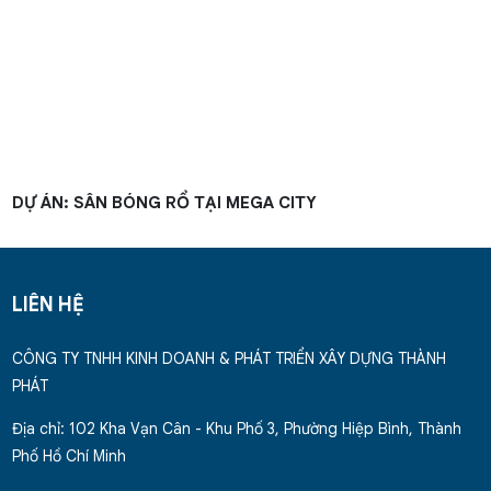
DỰ ÁN: SÂN BÓNG RỔ TẠI MEGA CITY
LIÊN HỆ
CÔNG TY TNHH KINH DOANH & PHÁT TRIỂN XÂY DỰNG THÀNH
PHÁT
Địa chỉ: 102 Kha Vạn Cân - Khu Phố 3, Phường Hiệp Bình, Thành
Phố Hồ Chí Minh