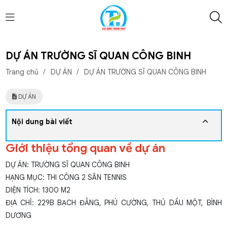
DỰ ÁN TRƯỜNG SĨ QUAN CÔNG BINH
Trang chủ
/
DỰ ÁN
/
DỰ ÁN TRƯỜNG SĨ QUAN CÔNG BINH
DỰ ÁN
Nội dung bài viết
Giới thiệu tổng quan về dự án
DỰ ÁN: TRƯỜNG SĨ QUAN CÔNG BINH
HẠNG MỤC: THI CÔNG 2 SÂN TENNIS
DIỆN TÍCH: 1300 M2
ĐỊA CHỈ: 229B BẠCH ĐẰNG, PHÚ CƯỜNG, THỦ DẦU MỘT, BÌNH
DƯƠNG