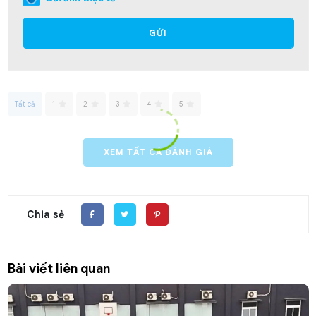
GỬI
Tất cả
1
2
3
4
5
XEM TẤT CẢ ĐÁNH GIÁ
Chia sẻ
Bài viết liên quan