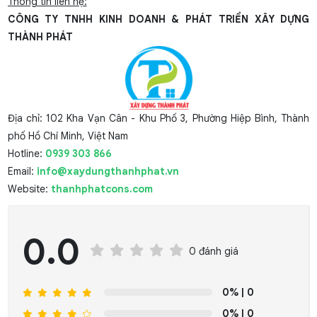
Thông tin liên hệ:
CÔNG TY TNHH KINH DOANH & PHÁT TRIỂN XÂY DỰNG
THÀNH PHÁT
Địa chỉ: 102 Kha Vạn Cân - Khu Phố 3, Phường Hiệp Bình, Thành
phố Hồ Chí Minh, Việt Nam
Hotline:
0939 303 866
Email:
info@xaydungthanhphat.vn
Website:
thanhphatcons.com
0.0
0 đánh giá
0%
| 0
0%
| 0