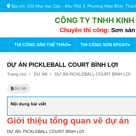
Địa chỉ: 102 Kha Vạn Cân - Khu Phố 3, Phường Hiệp Bình, Thà
CÔNG TY TNHH KINH
Chuyên thi công:
Sơn sàn 
THI CÔNG SÂN THỂ THAO
THI CÔNG SƠN EPOXY
DỰ ÁN PICKLEBALL COURT BÌNH LỢI
Trang chủ
/
DỰ ÁN
/
DỰ ÁN PICKLEBALL COURT BÌNH LỢI
DỰ ÁN
Nội dung bài viết
Giới thiệu tổng quan về dự án
DỰ ÁN: PICKLEBALL COURT BÌNH LỢI