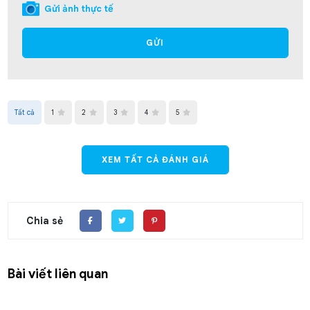
Gửi ảnh thực tế
GỬI
Tất cả
1
2
3
4
5
XEM TẤT CẢ ĐÁNH GIÁ
Chia sẻ
Bài viết liên quan