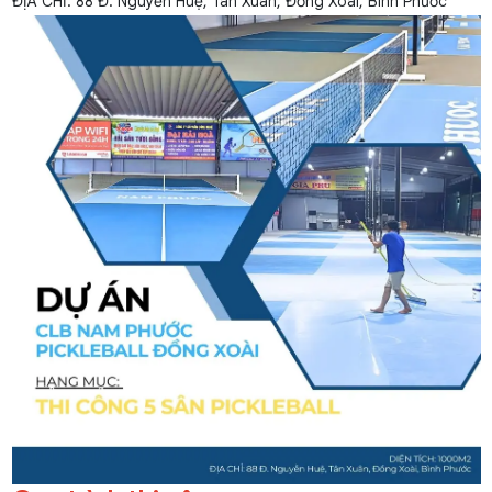
ĐỊA CHỈ: 88 Đ. Nguyễn Huệ, Tân Xuân, Đồng Xoài, Bình Phước