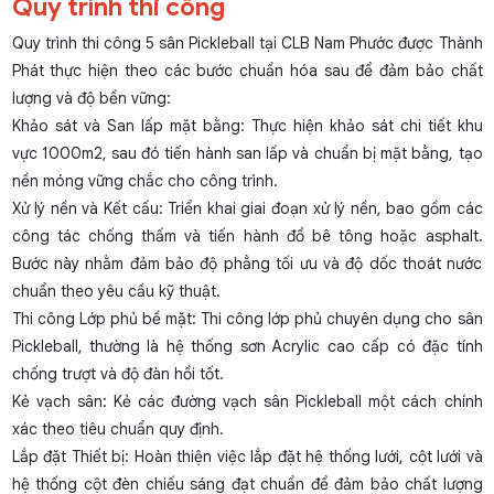
Quy trình thi công
Quy trình thi công 5 sân Pickleball tại CLB Nam Phước được Thành
Phát thực hiện theo các bước chuẩn hóa sau để đảm bảo chất
lượng và độ bền vững:
Khảo sát và San lấp mặt bằng: Thực hiện khảo sát chi tiết khu
vực 1000m2, sau đó tiến hành san lấp và chuẩn bị mặt bằng, tạo
nền móng vững chắc cho công trình.
Xử lý nền và Kết cấu: Triển khai giai đoạn xử lý nền, bao gồm các
công tác chống thấm và tiến hành đổ bê tông hoặc asphalt.
Bước này nhằm đảm bảo độ phẳng tối ưu và độ dốc thoát nước
chuẩn theo yêu cầu kỹ thuật.
Thi công Lớp phủ bề mặt: Thi công lớp phủ chuyên dụng cho sân
Pickleball, thường là hệ thống sơn Acrylic cao cấp có đặc tính
chống trượt và độ đàn hồi tốt.
Kẻ vạch sân: Kẻ các đường vạch sân Pickleball một cách chính
xác theo tiêu chuẩn quy định.
Lắp đặt Thiết bị: Hoàn thiện việc lắp đặt hệ thống lưới, cột lưới và
hệ thống cột đèn chiếu sáng đạt chuẩn để đảm bảo chất lượng