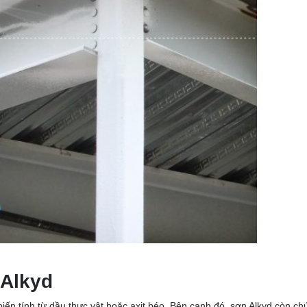
 Alkyd
ến tính từ dầu thực vật hoặc axit béo. Bên cạnh đó, sơn Alkyd còn ch