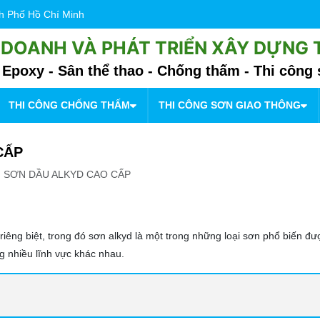
nh Phố Hồ Chí Minh
 DOANH VÀ PHÁT TRIỂN XÂY DỰNG
Epoxy - Sân thể thao - Chống thấm - Thi công 
THI CÔNG CHỐNG THẤM
THI CÔNG SƠN GIAO THÔNG
CẤP
NG SƠN DẦU ALKYD CAO CẤP
m riêng biệt, trong đó sơn alkyd là một trong những loại sơn phổ biến 
g nhiều lĩnh vực khác nhau.