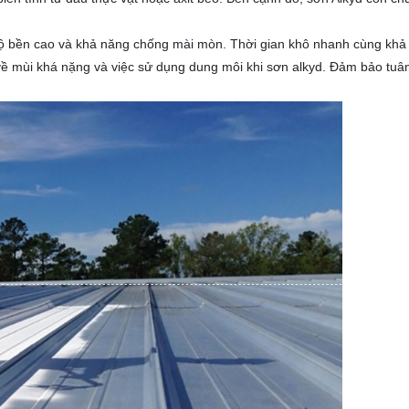
ộ bền cao và khả năng chống mài mòn. Thời gian khô nhanh cùng khả n
u ý về mùi khá nặng và việc sử dụng dung môi khi sơn alkyd. Đảm bảo t