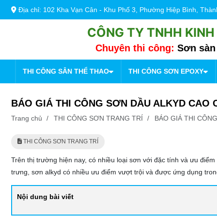
Địa chỉ: 102 Kha Vạn Cân - Khu Phố 3, Phường Hiệp Bình, Thà
CÔNG TY TNHH KINH
Chuyên thi công:
Sơn sàn 
THI CÔNG SÂN THỂ THAO
THI CÔNG SƠN EPOXY
BÁO GIÁ THI CÔNG SƠN DẦU ALKYD CAO 
Trang chủ
/
THI CÔNG SƠN TRANG TRÍ
/
BÁO GIÁ THI CÔ
THI CÔNG SƠN TRANG TRÍ
Trên thị trường hiện nay, có nhiều loại sơn với đặc tính và ưu điể
trưng, sơn alkyd có nhiều ưu điểm vượt trội và được ứng dụng tron
Nội dung bài viết