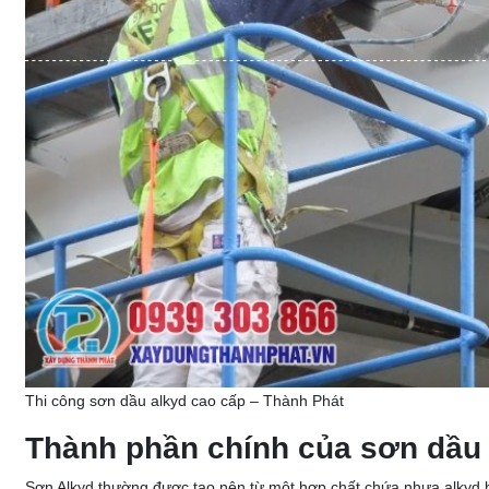
Thi công sơn dầu alkyd cao cấp – Thành Phát
Thành phần chính của sơn dầu
Sơn Alkyd thường được tạo nên từ một hợp chất chứa nhựa alkyd bi