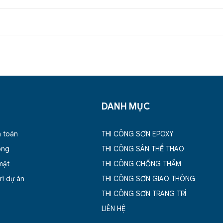
H
DANH MỤC
h toán
THI CÔNG SƠN EPOXY
ông
THI CÔNG SÂN THỂ THAO
mật
THI CÔNG CHỐNG THẤM
rì dự án
THI CÔNG SƠN GIAO THÔNG
THI CÔNG SƠN TRANG TRÍ
LIÊN HỆ