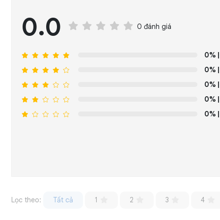
0.0
0 đánh giá
0%
|
0%
|
0%
|
0%
|
0%
|
Lọc theo:
Tất cả
1
2
3
4