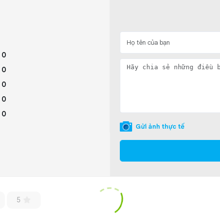
 0
 0
 0
 0
 0
Gửi ảnh thực tế
5