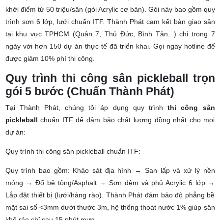
Dịch vụ thi công sân pickleball giá rẻ tại TPHCM năm 2026 có giá
khởi điểm từ 50 triệu/sân (gói Acrylic cơ bản). Gói này bao gồm quy
trình sơn 6 lớp, lưới chuẩn ITF. Thành Phát cam kết bàn giao sân
tại khu vực TPHCM (Quận 7, Thủ Đức, Bình Tân...) chỉ trong 7
ngày với hơn 150 dự án thực tế đã triển khai. Gọi ngay hotline để
được giảm 10% phí thi công.
Quy trình thi công sân pickleball trọn
gói 5 bước (Chuẩn Thành Phát)
Tại Thành Phát, chúng tôi áp dụng quy trình
thi công sân
pickleball
chuẩn ITF để đảm bảo chất lượng đồng nhất cho mọi
dự án:
Quy trình thi công sân pickleball chuẩn ITF:
Quy trình bao gồm: Khảo sát địa hình → San lấp và xử lý nền
móng → Đổ bê tông/Asphalt → Sơn đệm và phủ Acrylic 6 lớp →
Lắp đặt thiết bị (lưới/hàng rào). Thành Phát đảm bảo độ phẳng bề
mặt sai số <3mm dưới thước 3m, hệ thống thoát nước 1% giúp sân