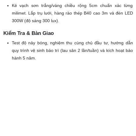
Kẻ vạch Line & Lắp phụ kiện (1–2 Ngày)
Kẻ vạch sơn trắng/vàng chiều rộng 5cm chuẩn xác từng
milimet. Lắp trụ lưới, hàng rào thép B40 cao 3m và đèn LED
300W (độ sáng 300 lux).
Kiểm Tra & Bàn Giao
Test độ nảy bóng, nghiệm thu cùng chủ đầu tư, hướng dẫn
quy trình vệ sinh bảo trì (lau sân 2 lần/tuần) và kích hoạt bảo
hành 5 năm.