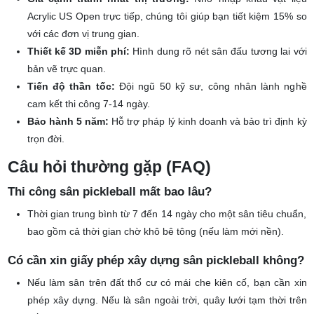
Giá cạnh tranh nhất thị trường:
Nhờ nhập khẩu vật liệu
Acrylic US Open trực tiếp, chúng tôi giúp bạn tiết kiệm 15% so
với các đơn vị trung gian.
Thiết kế 3D miễn phí:
Hình dung rõ nét sân đấu tương lai với
bản vẽ trực quan.
Tiến độ thần tốc:
Đội ngũ 50 kỹ sư, công nhân lành nghề
cam kết thi công 7-14 ngày.
Bảo hành 5 năm:
Hỗ trợ pháp lý kinh doanh và bảo trì định kỳ
trọn đời.
Câu hỏi thường gặp (FAQ)
Thi công sân pickleball mất bao lâu?
Thời gian trung bình từ 7 đến 14 ngày cho một sân tiêu chuẩn,
bao gồm cả thời gian chờ khô bê tông (nếu làm mới nền).
Có cần xin giấy phép xây dựng sân pickleball không?
Nếu làm sân trên đất thổ cư có mái che kiên cố, bạn cần xin