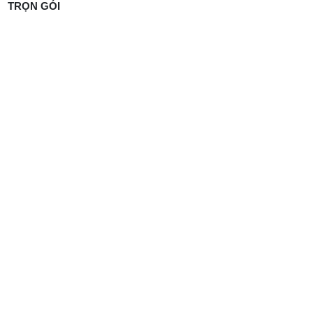
THI CÔNG SÂN PICKLEBALL TẠI TÂY NINH BÁO GIÁ
TRỌN GÓI