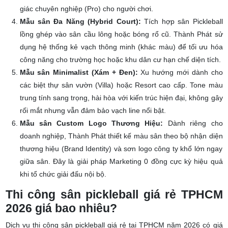
Đây là màu sắc chuẩn mực của các giải đấu quốc tế, tạo cảm
giác chuyên nghiệp (Pro) cho người chơi.
Mẫu sân Đa Năng (Hybrid Court):
Tích hợp sân Pickleball
lồng ghép vào sân cầu lông hoặc bóng rổ cũ. Thành Phát sử
dụng hệ thống kẻ vạch thông minh (khác màu) để tối ưu hóa
công năng cho trường học hoặc khu dân cư hạn chế diện tích.
Mẫu sân Minimalist (Xám + Đen):
Xu hướng mới dành cho
các biệt thự sân vườn (Villa) hoặc Resort cao cấp. Tone màu
trung tính sang trọng, hài hòa với kiến trúc hiện đại, không gây
rối mắt nhưng vẫn đảm bảo vạch line nổi bật.
Mẫu sân Custom Logo Thương Hiệu:
Dành riêng cho
doanh nghiệp, Thành Phát thiết kế màu sân theo bộ nhận diện
thương hiệu (Brand Identity) và sơn logo công ty khổ lớn ngay
giữa sân. Đây là giải pháp Marketing 0 đồng cực kỳ hiệu quả
khi tổ chức giải đấu nội bộ.
Thi công sân pickleball giá rẻ TPHCM
2026 giá bao nhiêu?