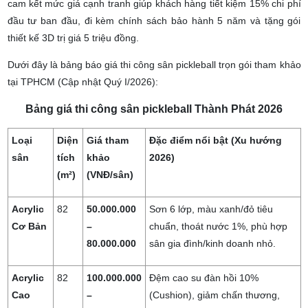
nghệ Mỹ, kẻ vạch line và lắp đặt trụ lưới. Tại Thành Phát, chúng tôi
cam kết mức giá cạnh tranh giúp khách hàng tiết kiệm 15% chi phí
đầu tư ban đầu, đi kèm chính sách bảo hành 5 năm và tặng gói
thiết kế 3D trị giá 5 triệu đồng.
Dưới đây là bảng báo giá
thi công sân pickleball trọn gói
tham khảo
tại TPHCM (Cập nhật Quý I/2026):
Bảng giá thi công sân pickleball Thành Phát 2026
Loại
Diện
Giá tham
Đặc điểm nổi bật (Xu hướng
sân
tích
khảo
2026)
(m²)
(VNĐ/sân)
Acrylic
82
50.000.000
Sơn 6 lớp, màu xanh/đỏ tiêu
Cơ Bản
–
chuẩn, thoát nước 1%, phù hợp
80.000.000
sân gia đình/kinh doanh nhỏ.
Acrylic
82
100.000.000
Đệm cao su đàn hồi 10%