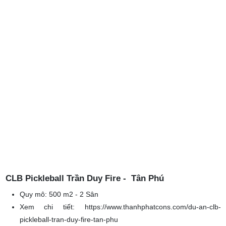
pickleball-thu-duc
CLB Pickleball Trần Duy Fire - Tân Phú
Quy mô:
500 m2 - 2 Sân
Xem chi tiết:
https://www.thanhphatcons.com/du-an-clb-