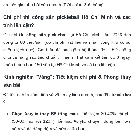
Hiện nay, 80% dự án năm 2026 của Thành Phát là sân ngoài trời
do thời gian thu hồi vốn nhanh (ROI chỉ từ 3-6 tháng).
Chi phí thi công sân pickleball Hồ Chí Minh và các
tỉnh lân cận?
Chi phí
thi công sân pickleball
tại Hồ Chí Minh năm 2026 dao
động từ 60 triệu/sân (do chi phí vật liệu và nhân công khu có sự
chênh lệch nhẹ). Gói thầu đã bao gồm hệ thống đèn LED chống
chói và hàng rào tiêu chuẩn. Thành Phát cam kết tiến độ 8 ngày,
hoàn thành hơn 150 sân tại Hồ Chí Minh và cá tỉnh lân cận.
Kinh nghiệm "Vàng": Tiết kiệm chi phí & Phong thủy
sân bãi
Để tối ưu hóa dòng tiền và vận may kinh doanh, chủ đầu tư cần lưu
ý:
Chọn Acrylic thay Bê tông màu:
Tiết kiệm 30-40% chi phí
(50-80tr so với 120tr), bề mặt Acrylic chuyên dụng bền 5-7