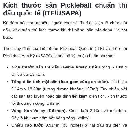
trạng nền sân.
Kích thước sân Pickleball chuẩn thi
đấu quốc tế (ITF/USAPA)
Để đảm bảo trải nghiệm người chơi và đủ điều kiện tổ chức giải
đấu, việc tuân thủ kích thước khi
thi công sân pickleball
là bắt
buộc.
Theo quy định của Liên đoàn Pickleball Quốc tế (ITF) và Hiệp hội
Pickleball Hoa Kỳ (USAPA), thông số kỹ thuật chuẩn như sau:
Kích thước sân thi đấu (Game Area):
Chiều rộng 6.10m x
Chiều dài 13.41m.
Tổng diện tích mặt sân (bao gồm vùng an toàn):
Tối thiểu
9.14m x 18.29m (tương đương khoảng 167m²). Tuy nhiên, với
các sân tập luyện hoặc gia đình tiết kiệm diện tích, kích thước
tối thiểu nền cứng là 82m².
Vùng Non-Volley (Kitchen):
Cách lưới 2.13m về mỗi bên.
Đây là khu vực cấm bắt bóng sống (volley).