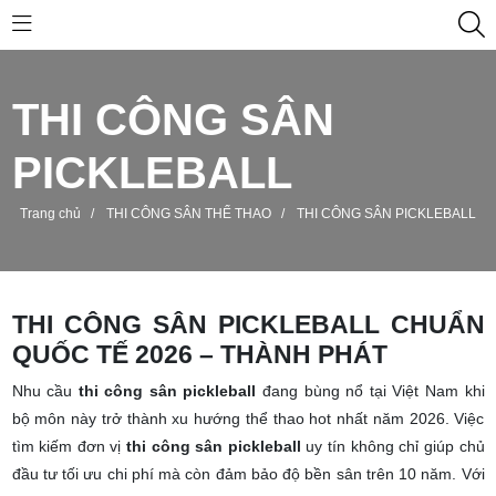
THI CÔNG SÂN
PICKLEBALL
Trang chủ
/
THI CÔNG SÂN THỂ THAO
/
THI CÔNG SÂN PICKLEBALL
THI CÔNG SÂN PICKLEBALL CHUẨN
QUỐC TẾ 2026 – THÀNH PHÁT
Nhu cầu
thi công sân pickleball
đang bùng nổ tại Việt Nam khi
bộ môn này trở thành xu hướng thể thao hot nhất năm 2026. Việc
tìm kiếm đơn vị
thi công sân pickleball
uy tín không chỉ giúp chủ