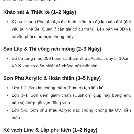
khô ráo chỉ sau 15 phút mưa.
Khảo sát & Thiết kế (1–2 Ngày)
Kỹ sư Thành Phát đo đạc địa hình, kiểm tra độ lún của đất (đất
yếu tại Nhà Bè, Quận 7 cần gia cố cừ tràm). Lên bản vẽ 3D và
tư vấn phối màu hợp phong thủy.
San Lấp & Thi công nền móng (2–3 Ngày)
Đổ bê tông mác 250 hoặc rải thảm nhựa Asphalt dày 5–10cm.
Xử lý khe co giãn nhiệt để chống nứt mặt sân.
Sơn Phủ Acrylic & Hoàn thiện (3–5 Ngày)
Lớp 1-2: Sơn lót chống thấm (Primer) tạo liên kết.
Lớp 3-4: Sơn đệm giảm chấn (Cushion) giúp nảy bóng êm,
bảo vệ khớp gối vận động viên.
Lớp 5-6: Sơn phủ màu Acrylic đặc chủng chống tia UV, bền
màu.