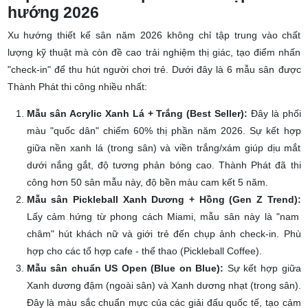
Top 6 mẫu sân pickleball đẹp & Xu
hướng 2026
Xu hướng thiết kế sân năm 2026 không chỉ tập trung vào chất
lượng kỹ thuật mà còn đề cao trải nghiệm thị giác, tạo điểm nhấn
"check-in" để thu hút người chơi trẻ. Dưới đây là 6 mẫu sân được
Thành Phát thi công nhiều nhất:
Mẫu sân Acrylic Xanh Lá + Trắng (Best Seller):
Đây là phối
màu "quốc dân" chiếm 60% thị phần năm 2026. Sự kết hợp
giữa nền xanh lá (trong sân) và viền trắng/xám giúp dịu mắt
dưới nắng gắt, độ tương phản bóng cao. Thành Phát đã thi
công hơn 50 sân mẫu này, độ bền màu cam kết 5 năm.
Mẫu sân Pickleball Xanh Dương + Hồng (Gen Z Trend):
Lấy cảm hứng từ phong cách Miami, mẫu sân này là "nam
châm" hút khách nữ và giới trẻ đến chụp ảnh check-in. Phù
hợp cho các tổ hợp cafe - thể thao (Pickleball Coffee).
Mẫu sân chuẩn US Open (Blue on Blue):
Sự kết hợp giữa
Xanh dương đậm (ngoài sân) và Xanh dương nhạt (trong sân).