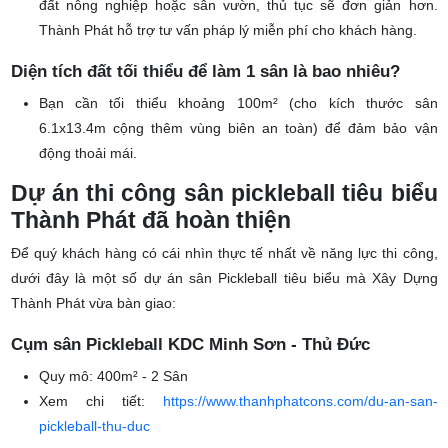
phép xây dựng. Nếu là sân ngoài trời, quây lưới tạm thời trên
đất nông nghiệp hoặc sân vườn, thủ tục sẽ đơn giản hơn.
Thành Phát hỗ trợ tư vấn pháp lý miễn phí cho khách hàng.
Diện tích đất tối thiểu để làm 1 sân là bao nhiêu?
Bạn cần tối thiểu khoảng 100m² (cho kích thước sân
6.1x13.4m cộng thêm vùng biên an toàn) để đảm bảo vận
động thoải mái.
Dự án thi công sân pickleball tiêu biểu
Thành Phát đã hoàn thiện
Để quý khách hàng có cái nhìn thực tế nhất về năng lực thi công,
dưới đây là một số dự án sân Pickleball tiêu biểu mà Xây Dựng
Thành Phát vừa bàn giao:
Cụm sân Pickleball KDC Minh Sơn - Thủ Đức
Quy mô:
400m² - 2 Sân
Xem chi tiết:
https://www.thanhphatcons.com/du-an-san-