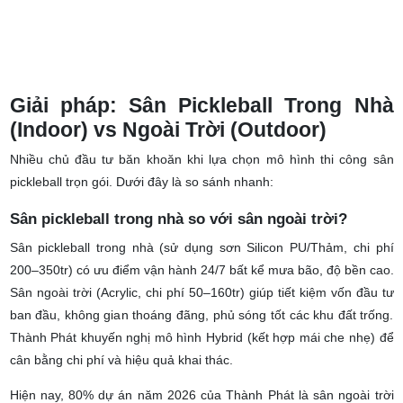
Giải pháp: Sân Pickleball Trong Nhà
(Indoor) vs Ngoài Trời (Outdoor)
Nhiều chủ đầu tư băn khoăn khi lựa chọn mô hình
thi công sân
pickleball trọn gói
. Dưới đây là so sánh nhanh:
Sân pickleball trong nhà so với sân ngoài trời?
Sân pickleball trong nhà (sử dụng sơn Silicon PU/Thảm, chi phí
200–350tr) có ưu điểm vận hành 24/7 bất kể mưa bão, độ bền cao.
Sân ngoài trời (Acrylic, chi phí 50–160tr) giúp tiết kiệm vốn đầu tư
ban đầu, không gian thoáng đãng, phủ sóng tốt các khu đất trống.
Thành Phát khuyến nghị mô hình Hybrid (kết hợp mái che nhẹ) để
cân bằng chi phí và hiệu quả khai thác.