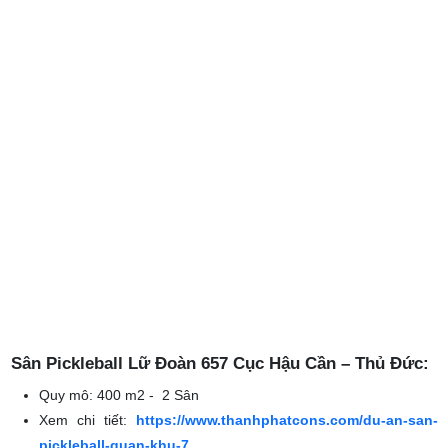
pickleball-tran-duy-fire-tan-phu
Sân Pickleball Lữ Đoàn 657 Cục Hậu Cần – Thủ Đức:
Quy mô:
400 m2 - 2 Sân
Xem chi tiết:
https://www.thanhphatcons.com/du-an-san-