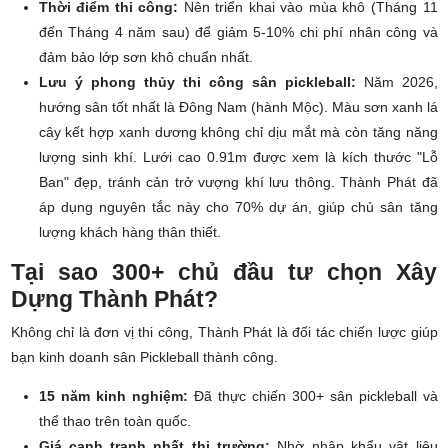
năm và dễ dàng dặm vá sửa chữa hơn.
Thời điểm thi công:
Nên triển khai vào mùa khô (Tháng 11
đến Tháng 4 năm sau) để giảm 5-10% chi phí nhân công và
đảm bảo lớp sơn khô chuẩn nhất.
Lưu ý phong thủy thi công sân pickleball:
Năm 2026,
hướng sân tốt nhất là Đông Nam (hành Mộc). Màu sơn xanh lá
cây kết hợp xanh dương không chỉ dịu mắt mà còn tăng năng
lượng sinh khí. Lưới cao 0.91m được xem là kích thước "Lỗ
Ban" đẹp, tránh cản trở vượng khí lưu thông. Thành Phát đã
áp dụng nguyên tắc này cho 70% dự án, giúp chủ sân tăng
lượng khách hàng thân thiết.
Tại sao 300+ chủ đầu tư chọn Xây
Dựng Thành Phát?
Không chỉ là đơn vị thi công, Thành Phát là đối tác chiến lược giúp
bạn kinh doanh sân Pickleball thành công.
15 năm kinh nghiệm:
Đã thực chiến 300+ sân pickleball và
thể thao trên toàn quốc.