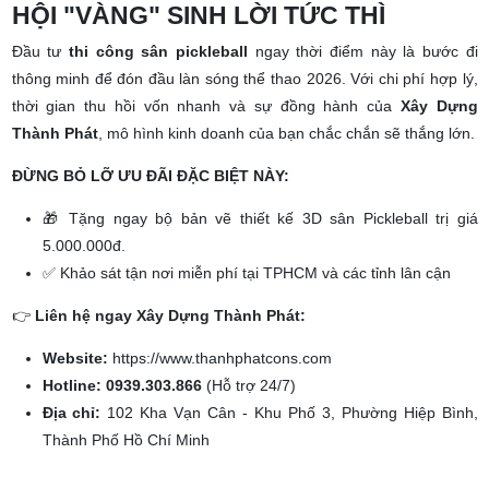
ĐẦU TƯ SÂN PICKLEBALL 2026: CƠ
HỘI "VÀNG" SINH LỜI TỨC THÌ
Đầu tư
thi công sân pickleball
ngay thời điểm này là bước đi
thông minh để đón đầu làn sóng thể thao 2026. Với chi phí hợp lý,
thời gian thu hồi vốn nhanh và sự đồng hành của
Xây Dựng
Thành Phát
, mô hình kinh doanh của bạn chắc chắn sẽ thắng lớn.
ĐỪNG BỎ LỠ ƯU ĐÃI ĐẶC BIỆT NÀY:
🎁 Tặng ngay bộ bản vẽ thiết kế 3D sân Pickleball trị giá
5.000.000đ.
✅ Khảo sát tận nơi miễn phí tại TPHCM và các tỉnh lân cận
👉
Liên hệ ngay Xây Dựng Thành Phát:
Website:
https://www.thanhphatcons.com
Hotline:
0939.303.866
(Hỗ trợ 24/7)
Địa chỉ:
102 Kha Vạn Cân - Khu Phố 3, Phường Hiệp Bình,
Thành Phố Hồ Chí Minh