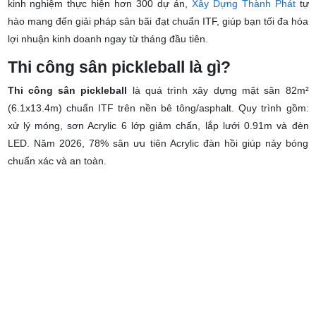
đầu tư tối ưu chi phí mà còn đảm bảo độ bền sân trên 10 năm. Với
kinh nghiệm thực hiện hơn 300 dự án,
Xây Dựng Thành Phát
tự
hào mang đến giải pháp sân bãi đạt chuẩn ITF, giúp bạn tối đa hóa
lợi nhuận kinh doanh ngay từ tháng đầu tiên.
Thi công sân pickleball là gì?
Thi công sân pickleball
là quá trình xây dựng mặt sân 82m²
(6.1x13.4m) chuẩn ITF trên nền bê tông/asphalt. Quy trình gồm:
xử lý móng, sơn Acrylic 6 lớp giảm chấn, lắp lưới 0.91m và đèn
LED. Năm 2026, 78% sân ưu tiên Acrylic đàn hồi giúp nảy bóng
chuẩn xác và an toàn.