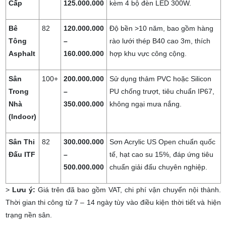
Cao
–
(Cushion), giảm chấn thương,
Cấp
125.000.000
kèm 4 bộ đèn LED 300W.
Bê
82
120.000.000
Độ bền >10 năm, bao gồm hàng
Tông
–
rào lưới thép B40 cao 3m, thích
Asphalt
160.000.000
hợp khu vực công cộng.
Sân
100+
200.000.000
Sử dụng thảm PVC hoặc Silicon
Trong
–
PU chống trượt, tiêu chuẩn IP67,
Nhà
350.000.000
không ngại mưa nắng.
(Indoor)
Sân Thi
82
300.000.000
Sơn Acrylic US Open chuẩn quốc
Đấu ITF
–
tế, hạt cao su 15%, đáp ứng tiêu
500.000.000
chuẩn giải đấu chuyên nghiệp.
>
Lưu ý:
Giá trên đã bao gồm VAT, chi phí vận chuyển nội thành.
Thời gian thi công từ 7 – 14 ngày tùy vào điều kiện thời tiết và hiện